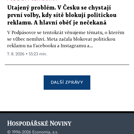
Utajený problém. V Česku se chystají
první volby, kdy sítě blokují politickou
reklamu. A hlavní oběť je nečekaná
V Podpásovce se tentokrát věnujeme tématu, o kterém
se vůbec nemluví. Meta začala blokovat politickou
reklamu na Facebooku a Instagramu a...
7. 8. 2026 ▪ 55:23 min.
DALŠÍ ZPRÁVY
©
1996-2026
Economia, a.s.