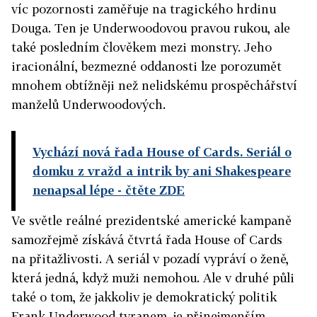
víc pozornosti zaměřuje na tragického hrdinu
Douga. Ten je Underwoodovou pravou rukou, ale
také posledním člověkem mezi monstry. Jeho
iracionální, bezmezné oddanosti lze porozumět
mnohem obtížněji než nelidskému prospěchářství
manželů Underwoodových.
Vychází nová řada House of Cards. Seriál o
domku z vražd a intrik by ani Shakespeare
nenapsal lépe
- čtěte ZDE
Ve světle reálné prezidentské americké kampaně
samozřejmě získává čtvrtá řada House of Cards
na přitažlivosti. A seriál v pozadí vypráví o ženě,
která jedná, když muži nemohou. Ale v druhé půli
také o tom, že jakkoliv je demokratický politik
Frank Underwood tyranem, je přinejmenším