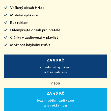
Veškerý obsah HN.cz
Mobilní aplikace
Bez reklam
Odemykejte obsah pro přátele
Články v audioverzi + playlist
Možnost kdykoliv zrušit
ZA 80 KČ
s mobilní aplikací
a bez reklam
nebo
ZA 40 KČ
bez mobilní aplikace
a s reklamou