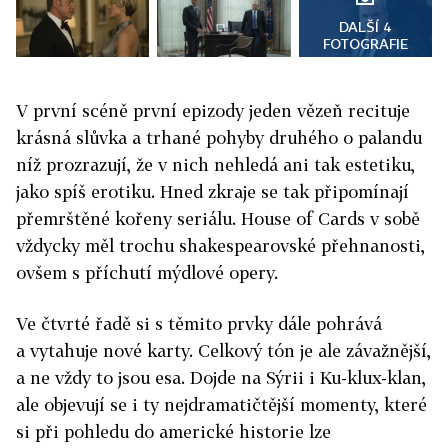
DALŠÍ 4
FOTOGRAFIE
V první scéně první epizody jeden vězeň recituje
krásná slůvka a trhané pohyby druhého o palandu
níž prozrazují, že v nich nehledá ani tak estetiku,
jako spíš erotiku. Hned zkraje se tak připomínají
přemrštěné kořeny seriálu. House of Cards v sobě
vždycky měl trochu shakespearovské přehnanosti,
ovšem s příchutí mýdlové opery.
Ve čtvrté řadě si s těmito prvky dále pohrává
a vytahuje nové karty. Celkový tón je ale závažnější,
a ne vždy to jsou esa. Dojde na Sýrii i Ku-klux-klan,
ale objevují se i ty nejdramatičtější momenty, které
si při pohledu do americké historie lze