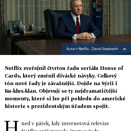
Autor ▪
Netflix - David Giesbrecht
Netflix zveřejnil čtvrtou řadu seriálu House of
Cards, který změnil divácké návyky. Celkový
tón nové řady je závažnější. Dojde na Sýrii i
Ku-klux-klan. Objevují se ty nejdramatičtější
momenty, které si lze při pohledu do americké
historie s prezidentským úřadem spojit.
H
ned v pátek, kdy internetová televize