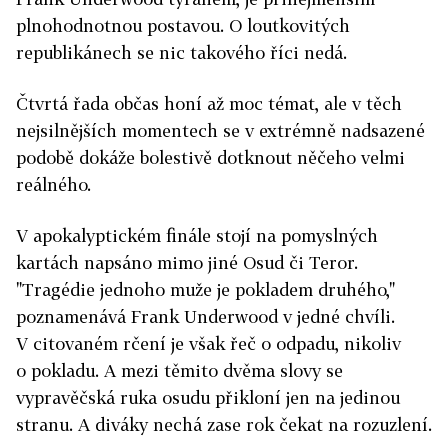
plnohodnotnou postavou. O loutkovitých
republikánech se nic takového říci nedá.
Čtvrtá řada občas honí až moc témat, ale v těch
nejsilnějších momentech se v extrémně nadsazené
podobě dokáže bolestivě dotknout něčeho velmi
reálného.
V apokalyptickém finále stojí na pomyslných
kartách napsáno mimo jiné Osud či Teror.
"Tragédie jednoho muže je pokladem druhého,"
poznamenává Frank Underwood v jedné chvíli.
V citovaném rčení je však řeč o odpadu, nikoliv
o pokladu. A mezi těmito dvěma slovy se
vypravěčská ruka osudu přikloní jen na jedinou
stranu. A diváky nechá zase rok čekat na rozuzlení.