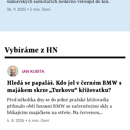
šumavských samotářích nedávno vstoupil do kin.
26. 9. 2025 ▪ 5 min. čtení
Vybíráme z HN
JAN KUBITA
Hledá se papaláš. Kdo jel v černém BMW s
majákem skrze „Turkovu“ křižovatku?
Před několika dny se do jedné pražské křižovatky
přihnalo obří luxusní BMW se začerněnými skly a
blikajícím majáčkem na střeše. Na červenou...
4. 8. 2026 ▪ 6 min. čtení