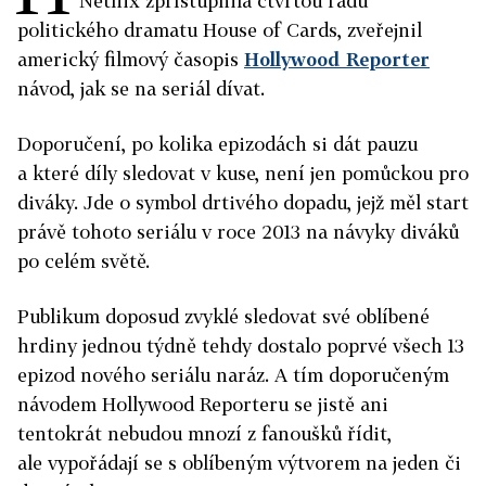
Netflix zpřístupnila čtvrtou řadu
politického dramatu House of Cards, zveřejnil
americký filmový časopis
Hollywood Reporter
návod, jak se na seriál dívat.
Doporučení, po kolika epizodách si dát pauzu
a které díly sledovat v kuse, není jen pomůckou pro
diváky. Jde o symbol drtivého dopadu, jejž měl start
právě tohoto seriálu v roce 2013 na návyky diváků
po celém světě.
Publikum doposud zvyklé sledovat své oblíbené
hrdiny jednou týdně tehdy dostalo poprvé všech 13
epizod nového seriálu naráz. A tím doporučeným
návodem Hollywood Reporteru se jistě ani
tentokrát nebudou mnozí z fanoušků řídit,
ale vypořádají se s oblíbeným výtvorem na jeden či