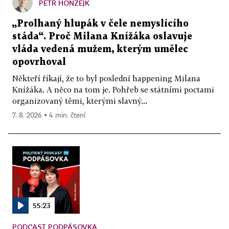
PETR HONZEJK
„Prolhaný hlupák v čele nemyslícího
stáda“. Proč Milana Knížáka oslavuje
vláda vedená mužem, kterým umělec
opovrhoval
Někteří říkají, že to byl poslední happening Milana
Knížáka. A něco na tom je. Pohřeb se státními poctami
organizovaný těmi, kterými slavný...
7. 8. 2026 ▪ 4 min. čtení
55:23
PODCAST PODPÁSOVKA