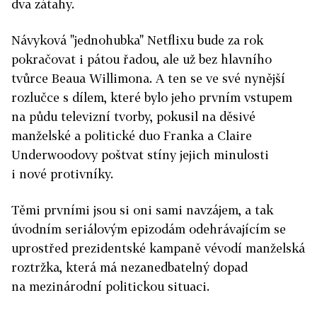
dva zátahy.
Návyková "jednohubka" Netflixu bude za rok
pokračovat i pátou řadou, ale už bez hlavního
tvůrce Beaua Willimona. A ten se ve své nynější
rozlučce s dílem, které bylo jeho prvním vstupem
na půdu televizní tvorby, pokusil na děsivé
manželské a politické duo Franka a Claire
Underwoodovy poštvat stíny jejich minulosti
i nové protivníky.
Těmi prvními jsou si oni sami navzájem, a tak
úvodním seriálovým epizodám odehrávajícím se
uprostřed prezidentské kampaně vévodí manželská
roztržka, která má nezanedbatelný dopad
na mezinárodní politickou situaci.