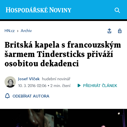
HN.cz
›
Archiv
Britská kapela s francouzským
šarmem Tindersticks přiváží
osobitou dekadenci
Josef Vlček
hudební novinář
PŘEHRÁT ČLÁNEK
10. 3. 2016 02:06 ▪ 2 min. čtení
ODEBÍRAT AUTORA