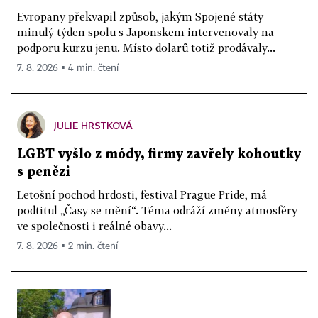
Evropany překvapil způsob, jakým Spojené státy
minulý týden spolu s Japonskem intervenovaly na
podporu kurzu jenu. Místo dolarů totiž prodávaly...
7. 8. 2026 ▪ 4 min. čtení
JULIE HRSTKOVÁ
LGBT vyšlo z módy, firmy zavřely kohoutky
s penězi
Letošní pochod hrdosti, festival Prague Pride, má
podtitul „Časy se mění“. Téma odráží změny atmosféry
ve společnosti i reálné obavy...
7. 8. 2026 ▪ 2 min. čtení