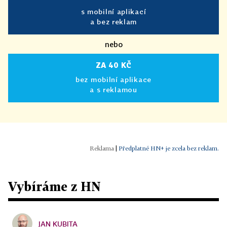
s mobilní aplikací
a bez reklam
nebo
ZA 40 KČ
bez mobilní aplikace
a s reklamou
|
Předplatné HN+ je zcela bez reklam.
Vybíráme z HN
JAN KUBITA