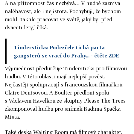
A na přítomnost čas nezbývá… V hudbě zaznívá
naléhavost, ale i nejistota. Pochybuji, že bychom
mohli takhle pracovat ve světě, jaký byl před
dvaceti lety," říká.
Tindersticks: Podezřele tichá parta
gangsterů se vrací do Prahy...
- čtěte ZDE
Výjimečnost předurčuje Tindersticks pro filmovou
hudbu. V této oblasti mají nejlepší pověst.
Nejčastěji spolupracují s francouzskou filmařkou
Claire Denisovou. A Boulter předloni spolu
s Václavem Havelkou ze skupiny Please The Trees
zkomponoval hudbu pro snímek Radima Špačka
Místa.
Také deska Waiting Room má filmový charakter.