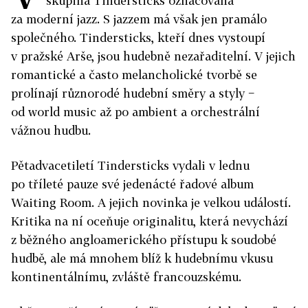
skupina Tindersticks označována
za moderní jazz. S jazzem má však jen pramálo
společného. Tindersticks, kteří dnes vystoupí
v pražské Arše, jsou hudebně nezařaditelní. V jejich
romantické a často melancholické tvorbě se
prolínají různorodé hudební směry a styly −
od world music až po ambient a orchestrální
vážnou hudbu.
Pětadvacetiletí Tindersticks vydali v lednu
po tříleté pauze své jedenácté řadové album
Waiting Room. A jejich novinka je velkou událostí.
Kritika na ní oceňuje originalitu, která nevychází
z běžného angloamerického přístupu k soudobé
hudbě, ale má mnohem blíž k hudebnímu vkusu
kontinentálnímu, zvláště francouzskému.