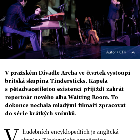
Autor ▪
ČTK
V pražském Divadle Archa ve čtvrtek vystoupí
britská skupina Tindersticks. Kapela
s pětadvacetiletou existencí přijíždí zahrát
repertoár nového alba Waiting Room. To
dokonce nechala mladými filmaři zpracovat
do série krátkých snímků.
V
hudebních encyklopediích je anglická