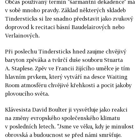
Občas používaný termín "šarmantní dekadence" má
v sobě mnoho pravdy. Základ některých skladeb
Tindersticks si lze snadno představit jako zvukový
doprovod k recitaci básní Baudelairových nebo
Verlainových.
Při poslechu Tindersticks hned zaujme chvějivý
baryton zpěváka a tvůrčí duše souboru Stuarta
A. Staplese. Zpěv ve Francii žijícího umělce je tím
hlavním prvkem, který vytváří na desce Waiting
Room atmosféru chvějivé křehkosti a pocit jakoby
plovoucího světa.
Klávesista David Boulter ji vysvětluje jako reakci
na změny evropského společenského klimatu
v posledních letech. "Jsme ve věku, kdy je minulost
obrovská a budoucnost se před námi smršťuje.