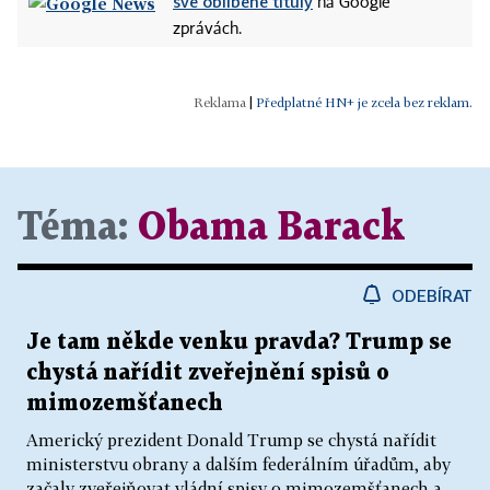
své oblíbené tituly
na Google
zprávách.
|
Předplatné HN+ je zcela bez reklam.
Téma:
Obama Barack
ODEBÍRAT
Je tam někde venku pravda? Trump se
chystá nařídit zveřejnění spisů o
mimozemšťanech
Americký prezident Donald Trump se chystá nařídit
ministerstvu obrany a dalším federálním úřadům, aby
začaly zveřejňovat vládní spisy o mimozemšťanech a