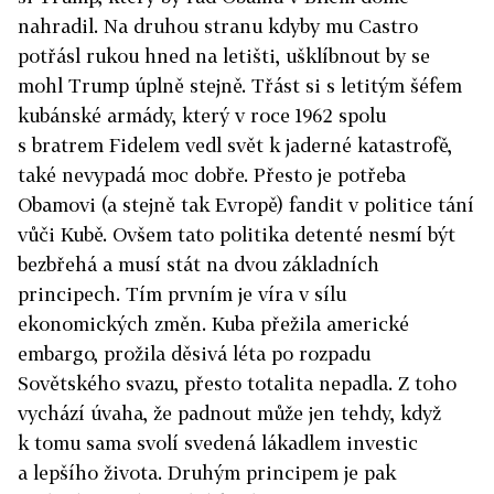
nahradil. Na druhou stranu kdyby mu Castro
potřásl rukou hned na letišti, ušklíbnout by se
mohl Trump úplně stejně. Třást si s letitým šéfem
kubánské armády, který v roce 1962 spolu
s bratrem Fidelem vedl svět k jaderné katastrofě,
také nevypadá moc dobře. Přesto je potřeba
Obamovi (a stejně tak Evropě) fandit v politice tání
vůči Kubě. Ovšem tato politika detenté nesmí být
bezbřehá a musí stát na dvou základních
principech. Tím prvním je víra v sílu
ekonomických změn. Kuba přežila americké
embargo, prožila děsivá léta po rozpadu
Sovětského svazu, přesto totalita nepadla. Z toho
vychází úvaha, že padnout může jen tehdy, když
k tomu sama svolí svedená lákadlem investic
a lepšího života. Druhým principem je pak