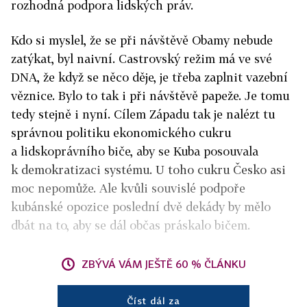
rozhodná podpora lidských práv.
Kdo si myslel, že se při návštěvě Obamy nebude
zatýkat, byl naivní. Castrovský režim má ve své
DNA, že když se něco děje, je třeba zaplnit vazební
věznice. Bylo to tak i při návštěvě papeže. Je tomu
tedy stejně i nyní. Cílem Západu tak je nalézt tu
správnou politiku ekonomického cukru
a lidskoprávního biče, aby se Kuba posouvala
k demokratizaci systému. U toho cukru Česko asi
moc nepomůže. Ale kvůli souvislé podpoře
kubánské opozice poslední dvě dekády by mělo
dbát na to, aby se dál občas práskalo bičem.
ZBÝVÁ VÁM JEŠTĚ 60 % ČLÁNKU
Číst dál za