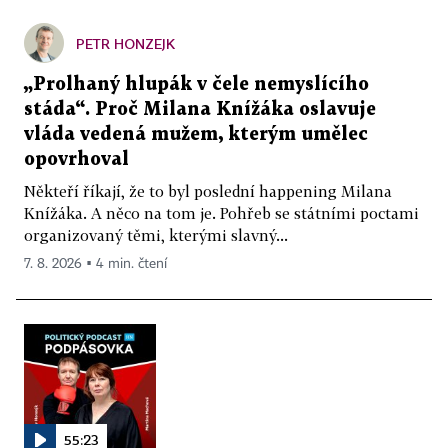
PETR HONZEJK
„Prolhaný hlupák v čele nemyslícího
stáda“. Proč Milana Knížáka oslavuje
vláda vedená mužem, kterým umělec
opovrhoval
Někteří říkají, že to byl poslední happening Milana
Knížáka. A něco na tom je. Pohřeb se státními poctami
organizovaný těmi, kterými slavný...
7. 8. 2026 ▪ 4 min. čtení
55:23