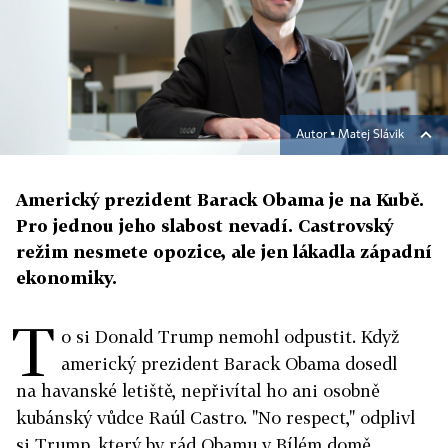
Autor ▪
Matej Slávik
Americký prezident Barack Obama je na Kubě.
Pro jednou jeho slabost nevadí. Castrovský
režim nesmete opozice, ale jen lákadla západní
ekonomiky.
T
o si Donald Trump nemohl odpustit. Když
americký prezident Barack Obama dosedl
na havanské letiště, nepřivítal ho ani osobně
kubánský vůdce Raúl Castro. "No respect," odplivl
si Trump, který by rád Obamu v Bílém domě