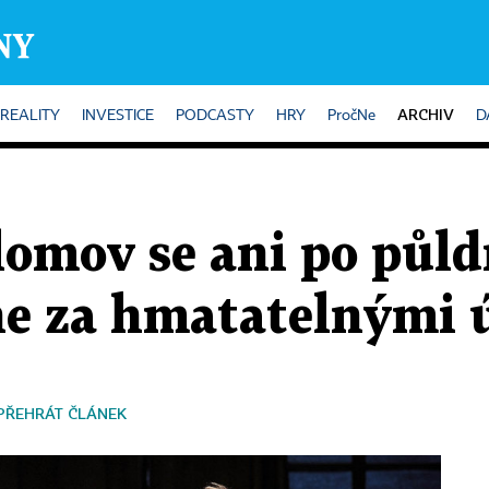
ARCHIV
REALITY
INVESTICE
PODCASTY
HRY
PročNe
D
lomov se ani po půl
ene za hmatatelnými 
PŘEHRÁT ČLÁNEK