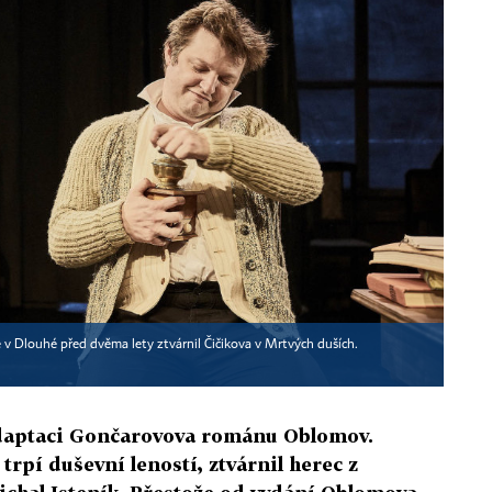
e v Dlouhé před dvěma lety ztvárnil Čičikova v Mrtvých duších.
adaptaci Gončarovova románu Oblomov.
ý trpí duševní leností, ztvárnil herec z