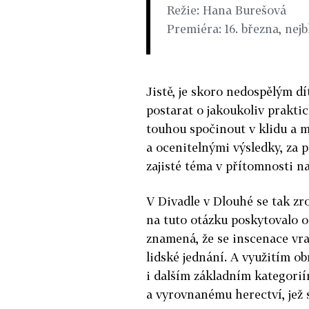
Režie: Hana Burešová
Premiéra: 16. března, nejb
Jistě, je skoro nedospělým d
postarat o jakoukoliv praktic
touhou spočinout v klidu a m
a ocenitelnými výsledky, za 
zajisté téma v přítomnosti n
V Divadle v Dlouhé se tak zrod
na tuto otázku poskytovalo 
znamená, že se inscenace vra
lidské jednání. A využitím o
i dalším základním kategorií
a vyrovnanému herectví, jež