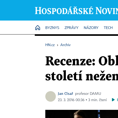
HOME
BYZNYS
ZPRÁVY
NÁZORY
TECH
HN.cz
›
Archiv
Recenze: Ob
století než
Jan Císař
profesor DAMU
23. 3. 2016 00:36 ▪ 3 min. čtení