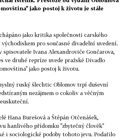
chal Isteník. Přestože od vydání Oblomova
omovština" jako postoj k životu je stále
 chápáno jako kritika společnosti carského
 východiskem pro současné divadelní uvedení.
 spisovatele Ivana Alexandroviče Gončarova,
es ve druhé repríze uvede pražské Divadlo
omovština" jako postoj k životu.
omyslný ruský šlechtic Oblomov trpí duševní
ředstíraným nezájmem o cokoliv a věčným
neuskuteční.
elé Hana Burešová a Štěpán Otčenášek,
tavu hanlivého přídomku "zbytečný člověk"
ké i sociologické podoby tohoto jevu. Podařilo