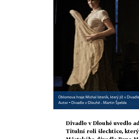
Oblomova hraje Michal Isteník, který již v Divadl
Autor ▪
Divadlo v Dlouhé - Martin Špelda
Divadlo v Dlouhé uvedlo 
Titulní roli šlechtice, kter