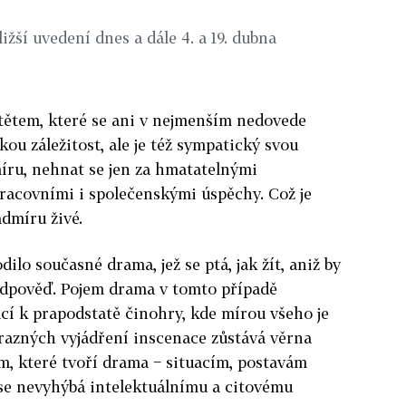
ližší uvedení dnes a dále 4. a 19. dubna
ítětem, které se ani v nejmenším nedovede
kou záležitost, ale je též sympatický svou
íru, nehnat se jen za hmatatelnými
pracovními i společenskými úspěchy. Což je
admíru živé.
ilo současné drama, jež se ptá, jak žít, aniž by
odpověď. Pojem drama v tomto případě
cí k prapodstatě činohry, kde mírou všeho je
brazných vyjádření inscenace zůstává věrna
m, které tvoří drama − situacím, postavám
 se nevyhýbá intelektuálnímu a citovému