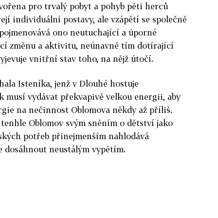
ořena pro trvalý pobyt a pohyb pěti herců
řejí individuální postavy, ale vzápětí se společně
ě pojmenovává ono neutuchající a úporné
cí změnu a aktivitu, neúnavně tím dotírající
evuje vnitřní stav toho, na nějž útočí.
la Isteníka, jenž v Dlouhé hostuje
k musí vydávat překvapivě velkou energii, aby
ergie na nečinnost Oblomova někdy až příliš.
e tenhle Oblomov svým sněním o dětství jako
dských potřeb přinejmenším nahlodává
lze dosáhnout neustálým vypětím.