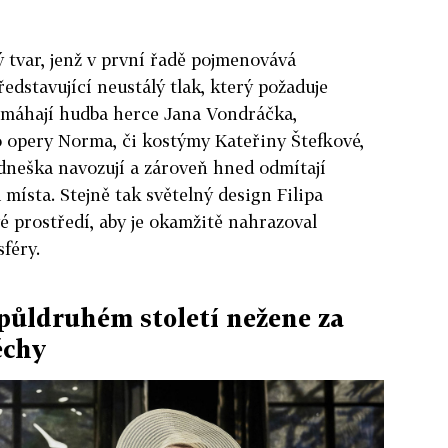
 tvar, jenž v první řadě pojmenovává
edstavující neustálý tlak, který požaduje
máhají hudba herce Jana Vondráčka,
ho opery Norma, či kostýmy Kateřiny Štefkové,
dneška navozují a zároveň hned odmítají
místa. Stejně tak světelný design Filipa
 prostředí, aby je okamžitě nahrazoval
féry.
půldruhém století nežene za
ěchy