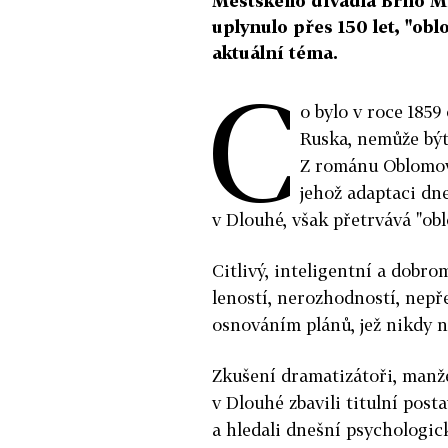
Městského divadla Brno Mi
uplynulo přes 150 let, "obl
aktuální téma.
C
o bylo v roce 1859
Ruska, nemůže být
Z románu Oblomov
jehož adaptaci dn
v Dlouhé, však přetrvává "obl
Citlivý, inteligentní a dobr
leností, nerozhodností, nep
osnováním plánů, jež nikdy 
Zkušení dramatizátoři, manž
v Dlouhé zbavili titulní pos
a hledali dnešní psychologic