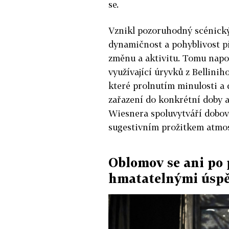
se.
Vznikl pozoruhodný scénický
dynamičnost a pohyblivost př
změnu a aktivitu. Tomu napo
využívající úryvků z Bellini
které prolnutím minulosti a 
zařazení do konkrétní doby a 
Wiesnera spoluvytváří dobové
sugestivním prožitkem atmos
Oblomov se ani po 
hmatatelnými úsp