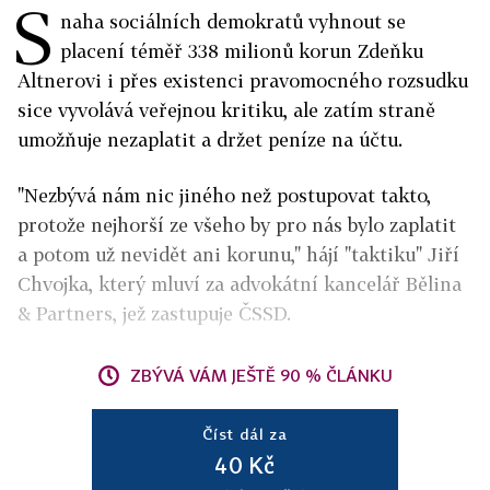
S
naha sociálních demokratů vyhnout se
placení téměř 338 milionů korun Zdeňku
Altnerovi i přes existenci pravomocného rozsudku
sice vyvolává veřejnou kritiku, ale zatím straně
umožňuje nezaplatit a držet peníze na účtu.
"Nezbývá nám nic jiného než postupovat takto,
protože nejhorší ze všeho by pro nás bylo zaplatit
a potom už nevidět ani korunu," hájí "taktiku" Jiří
Chvojka, který mluví za advokátní kancelář Bělina
& Partners, jež zastupuje ČSSD.
ZBÝVÁ VÁM JEŠTĚ 90 % ČLÁNKU
Číst dál za
40 Kč