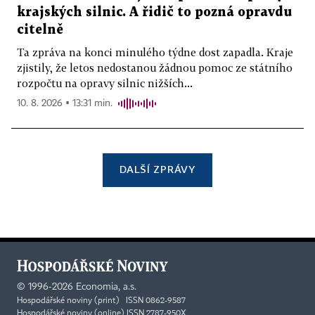
krajských silnic. A řidič to pozná opravdu
citelně
Ta zpráva na konci minulého týdne dost zapadla. Kraje
zjistily, že letos nedostanou žádnou pomoc ze státního
rozpočtu na opravy silnic nižších...
10. 8. 2026 ▪ 13:31 min.
DALŠÍ ZPRÁVY
©
1996-2026
Economia, a.s.
Hospodářské noviny (print) ISSN 0862-9587
Hospodářské noviny (online) ISSN 2787-950X