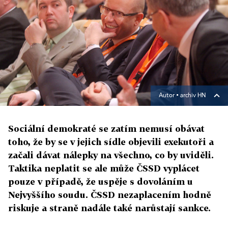
Autor ▪
archiv HN
Sociální demokraté se zatím nemusí obávat
toho, že by se v jejich sídle objevili exekutoři a
začali dávat nálepky na všechno, co by uviděli.
Taktika neplatit se ale může ČSSD vyplácet
pouze v případě, že uspěje s dovoláním u
Nejvyššího soudu. ČSSD nezaplacením hodně
riskuje a straně nadále také narůstají sankce.