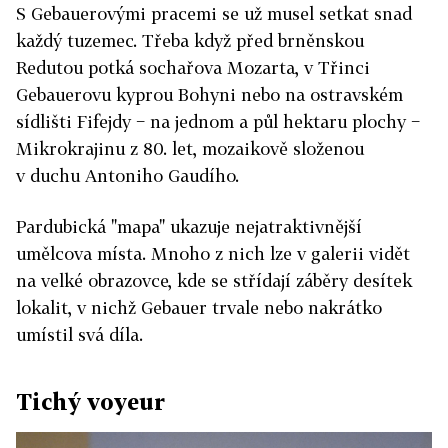
S Gebauerovými pracemi se už musel setkat snad
každý tuzemec. Třeba když před brněnskou
Redutou potká sochařova Mozarta, v Třinci
Gebauerovu kyprou Bohyni nebo na ostravském
sídlišti Fifejdy − na jednom a půl hektaru plochy −
Mikrokrajinu z 80. let, mozaikově složenou
v duchu Antoniho Gaudího.
Pardubická "mapa" ukazuje nejatraktivnější
umělcova místa. Mnoho z nich lze v galerii vidět
na velké obrazovce, kde se střídají záběry desítek
lokalit, v nichž Gebauer trvale nebo nakrátko
umístil svá díla.
Tichý voyeur