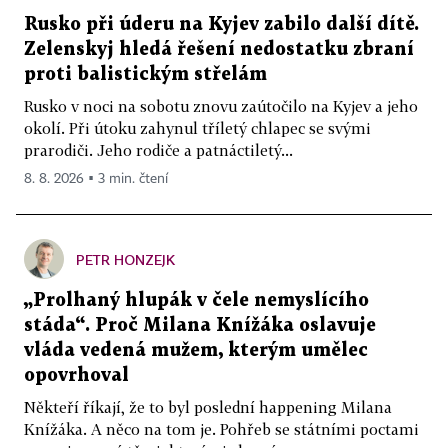
Rusko při úderu na Kyjev zabilo další dítě.
Zelenskyj hledá řešení nedostatku zbraní
proti balistickým střelám
Rusko v noci na sobotu znovu zaútočilo na Kyjev a jeho
okolí. Při útoku zahynul tříletý chlapec se svými
prarodiči. Jeho rodiče a patnáctiletý...
8. 8. 2026 ▪ 3 min. čtení
PETR HONZEJK
„Prolhaný hlupák v čele nemyslícího
stáda“. Proč Milana Knížáka oslavuje
vláda vedená mužem, kterým umělec
opovrhoval
Někteří říkají, že to byl poslední happening Milana
Knížáka. A něco na tom je. Pohřeb se státními poctami