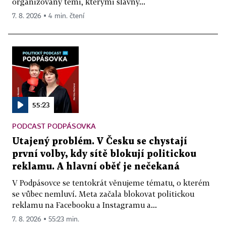
organizovaný těmi, kterými slavný...
7. 8. 2026 ▪ 4 min. čtení
55:23
PODCAST PODPÁSOVKA
Utajený problém. V Česku se chystají
první volby, kdy sítě blokují politickou
reklamu. A hlavní oběť je nečekaná
V Podpásovce se tentokrát věnujeme tématu, o kterém
se vůbec nemluví. Meta začala blokovat politickou
reklamu na Facebooku a Instagramu a...
7. 8. 2026 ▪ 55:23 min.