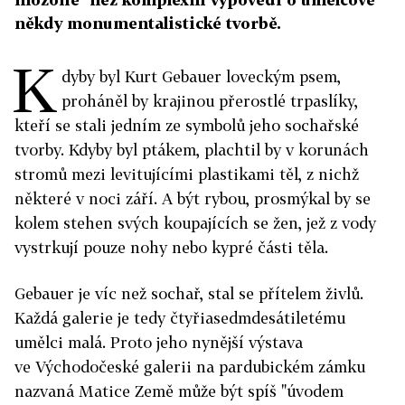
někdy monumentalistické tvorbě.
K
dyby byl Kurt Gebauer loveckým psem,
proháněl by krajinou přerostlé trpaslíky,
kteří se stali jedním ze symbolů jeho sochařské
tvorby. Kdyby byl ptákem, plachtil by v korunách
stromů mezi levitujícími plastikami těl, z nichž
některé v noci září. A být rybou, prosmýkal by se
kolem stehen svých koupajících se žen, jež z vody
vystrkují pouze nohy nebo kypré části těla.
Gebauer je víc než sochař, stal se přítelem živlů.
Každá galerie je tedy čtyřiasedmdesátiletému
umělci malá. Proto jeho nynější výstava
ve Východočeské galerii na pardubickém zámku
nazvaná Matice Země může být spíš "úvodem