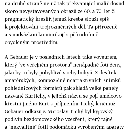
na druhé straně ne už tak překvapující malíř dosud
skoro nevystavovaných obrazů ze 60. a 70. let či
pragmatický kreslíř, jemuž kresba slouží spíš
k projektování trojrozměrných děl. Ta přirozeně
a s nadsázkou komunikují s přírodním či
obydleným prostředím.
A Gebauer je v posledních letech také voyeurem,
který "ve veřejném prostoru" nenápadně fotí ženy,
jako by to byly pohyblivé sochy bohyň. Z desítek
amatérských, kompozičně neatraktivních snímků
pohlednicových formátů pak skládá velké panely
nazvané Kurtichy, v jejichž názvu se pojí umělcovo
křestní jméno Kurt s příjmením Tichý, k němuž
Gebauer odkazuje. Miroslav Tichý byl kyjovský
podivín bezdomoveckého vzezření, který tajně
a "nekvalitně" fotil podomácku vyrobenými aparáty