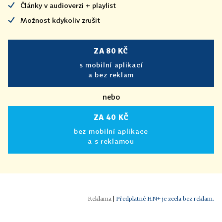
Články v audioverzi + playlist
Možnost kdykoliv zrušit
ZA 80 KČ
s mobilní aplikací
a bez reklam
nebo
ZA 40 KČ
bez mobilní aplikace
a s reklamou
|
Předplatné HN+ je zcela bez reklam.