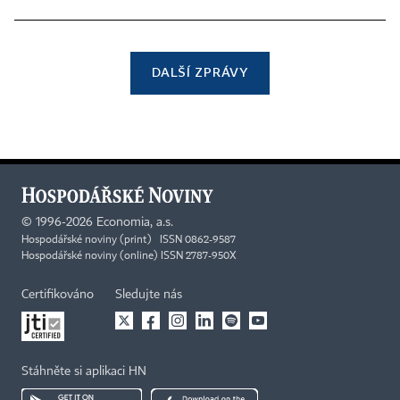
DALŠÍ ZPRÁVY
©
1996-2026
Economia, a.s.
Hospodářské noviny (print) ISSN 0862-9587
Hospodářské noviny (online) ISSN 2787-950X
Certifikováno
Sledujte nás
Stáhněte si aplikaci HN