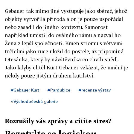
Gebauer tak mimo jiné vystupuje jako sběrač, jehož
objekty vytvořila příroda a on je pouze uspořádal
nebo zasadil do jiného kontextu. Samorost
například umístil do oválného rámu a nazval ho
Žena z lepší společnosti. Kmen stromu s větvemi
trčícími jako ruce uložil do postele, až připomíná
Otesánka, který by návštěvníka co chvíli snědl.
Jako kdyby chtěl Kurt Gebauer vzkázat, že umění je
někdy pouze jistým druhem kutilství.
#Gebauer Kurt
#Pardubice
#recenze výstav
#Východočeská galerie
Rozrušily vás zprávy a cítíte stres?
Rozptylte se logickou