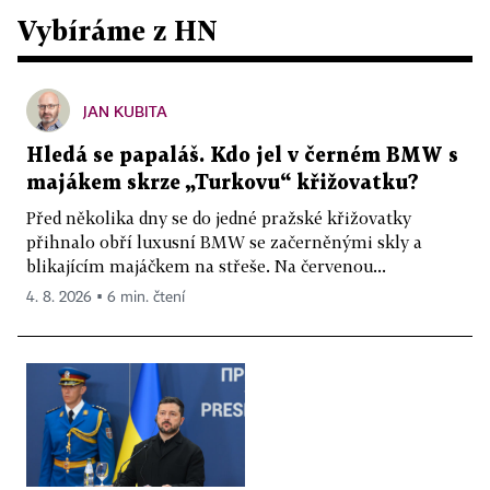
Vybíráme z HN
JAN KUBITA
Hledá se papaláš. Kdo jel v černém BMW s
majákem skrze „Turkovu“ křižovatku?
Před několika dny se do jedné pražské křižovatky
přihnalo obří luxusní BMW se začerněnými skly a
blikajícím majáčkem na střeše. Na červenou...
4. 8. 2026 ▪ 6 min. čtení