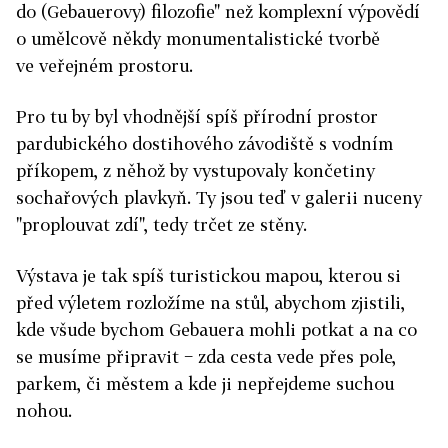
do (Gebauerovy) filozofie" než komplexní výpovědí
o umělcově někdy monumentalistické tvorbě
ve veřejném prostoru.
Pro tu by byl vhodnější spíš přírodní prostor
pardubického dostihového závodiště s vodním
příkopem, z něhož by vystupovaly končetiny
sochařových plavkyň. Ty jsou teď v galerii nuceny
"proplouvat zdí", tedy trčet ze stěny.
Výstava je tak spíš turistickou mapou, kterou si
před výletem rozložíme na stůl, abychom zjistili,
kde všude bychom Gebauera mohli potkat a na co
se musíme připravit − zda cesta vede přes pole,
parkem, či městem a kde ji nepřejdeme suchou
nohou.