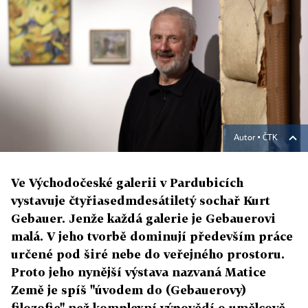
Autor ▪
ČTK
Ve Východočeské galerii v Pardubicích
vystavuje čtyřiasedmdesátiletý sochař Kurt
Gebauer. Jenže každá galerie je Gebauerovi
malá. V jeho tvorbě dominují především práce
určené pod širé nebe do veřejného prostoru.
Proto jeho nynější výstava nazvaná Matice
Země je spíš "úvodem do (Gebauerovy)
filozofie" než komplexní výpovědí o umělcově