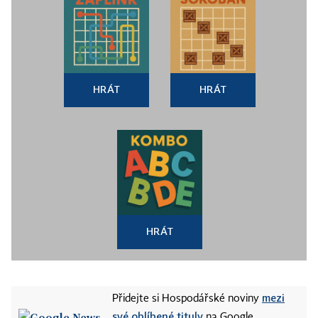
HRÁT
HRÁT
HRÁT
mezi
Přidejte si Hospodářské noviny
své oblíbené tituly
na Google