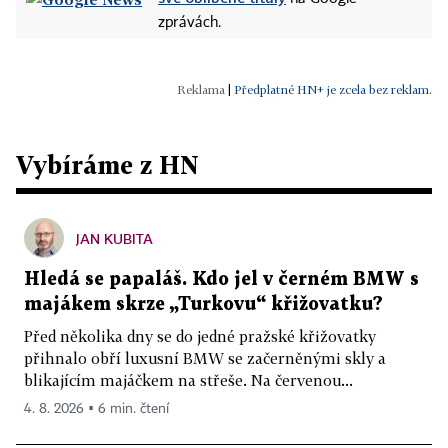
zprávách.
|
Předplatné HN+ je zcela bez reklam.
Vybíráme z HN
JAN KUBITA
Hledá se papaláš. Kdo jel v černém BMW s
majákem skrze „Turkovu“ křižovatku?
Před několika dny se do jedné pražské křižovatky
přihnalo obří luxusní BMW se začerněnými skly a
blikajícím majáčkem na střeše. Na červenou...
4. 8. 2026 ▪ 6 min. čtení