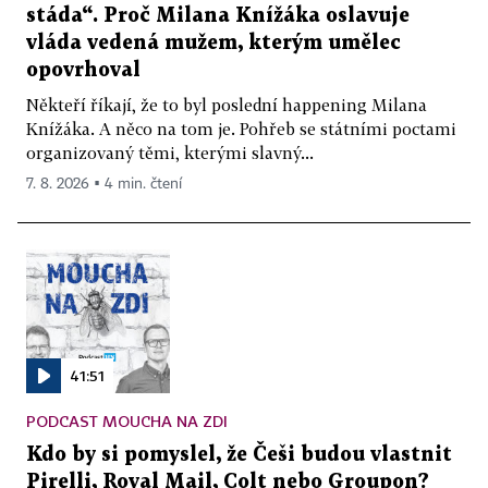
stáda“. Proč Milana Knížáka oslavuje
vláda vedená mužem, kterým umělec
opovrhoval
Někteří říkají, že to byl poslední happening Milana
Knížáka. A něco na tom je. Pohřeb se státními poctami
organizovaný těmi, kterými slavný...
7. 8. 2026 ▪ 4 min. čtení
41:51
PODCAST MOUCHA NA ZDI
Kdo by si pomyslel, že Češi budou vlastnit
Pirelli, Royal Mail, Colt nebo Groupon?