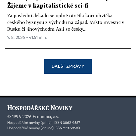
Žijeme v kapitalistické sci-fi
Za poslední dekádu se úplně otočila korouhvička
českého byznysu z východu na západ. Místo investic v
Rusku či jihovýchodní Asii se český...
7. 8. 2026 ▪ 41:51 min.
DALŠÍ ZPRÁVY
©
1996-2026
Economia, a.s.
Hospodářské noviny (print) ISSN 0862-9587
Hospodářské noviny (online) ISSN 2787-950X