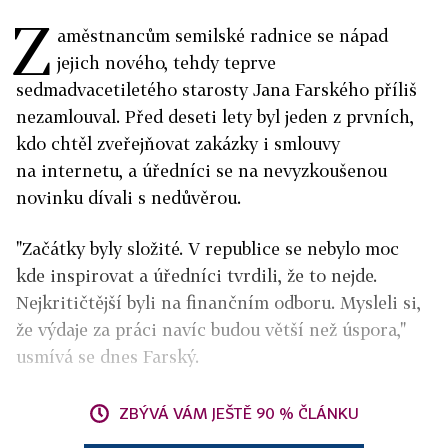
Z
aměstnancům semilské radnice se nápad
jejich nového, tehdy teprve
sedmadvacetiletého starosty Jana Farského příliš
nezamlouval. Před deseti lety byl jeden z prvních,
kdo chtěl zveřejňovat zakázky i smlouvy
na internetu, a úředníci se na nevyzkoušenou
novinku dívali s nedůvěrou.
"Začátky byly složité. V republice se nebylo moc
kde inspirovat a úředníci tvrdili, že to nejde.
Nejkritičtější byli na finančním odboru. Mysleli si,
že výdaje za práci navíc budou větší než úspora,"
usmívá se dnes Farský.
ZBÝVÁ VÁM JEŠTĚ 90 % ČLÁNKU