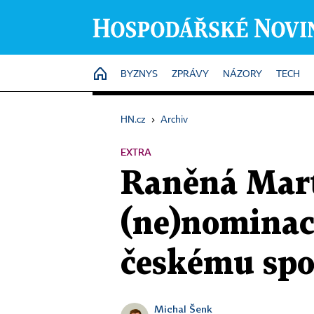
HOME
BYZNYS
ZPRÁVY
NÁZORY
TECH
HN.cz
›
Archiv
EXTRA
Raněná Marti
(ne)nominac
českému spo
Michal Šenk