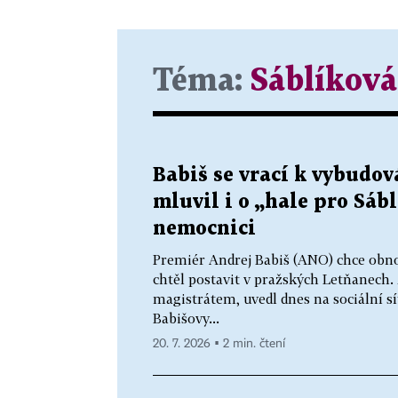
Téma:
Sáblíková
Babiš se vrací k vybudov
mluvil i o „hale pro Sáb
nemocnici
Premiér Andrej Babiš (ANO) chce obnov
chtěl postavit v pražských Letňanech.
magistrátem, uvedl dnes na sociální sí
Babišovy...
20. 7. 2026 ▪ 2 min. čtení