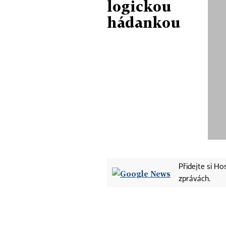
logickou
hádankou
Přidejte si H
zprávách.