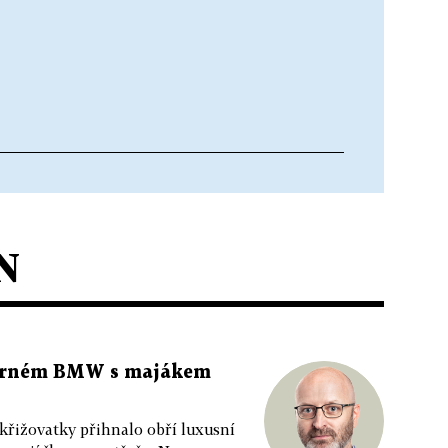
N
 černém BMW s majákem
 křižovatky přihnalo obří luxusní