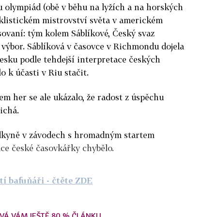
 olympiád (obě v běhu na lyžích a na horských
yklistickém mistrovství světa v americkém
ovaní: tým kolem Sáblíkové, Český svaz
ý výbor. Sáblíková v časovce v Richmondu dojela
Česku podle tehdejší interpretace českých
 k účasti v Riu stačit.
em her se ale ukázalo, že radost z úspěchu
ichá.
zdkyně v závodech s hromadným startem
e české časovkářky chybělo.
tí bafuňáři
- čtěte ZDE
VÁ VÁM JEŠTĚ 80 % ČLÁNKU