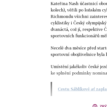
Kateřina Nash účastnicí obou
kolech), věřili po loňském c
Richmondu všichni zainteres
cyklistiky i Český olympijsk
dvanáctá, což jí, respektive 
sportovních funkcionářů mělo
Necelé dva měsíce před start
sportovní obojživelnice byla l
Umístění jakékoliv české je
ke splnění podmínky nominac
Cestu Sáblíkové ať zapla
ZBÝ