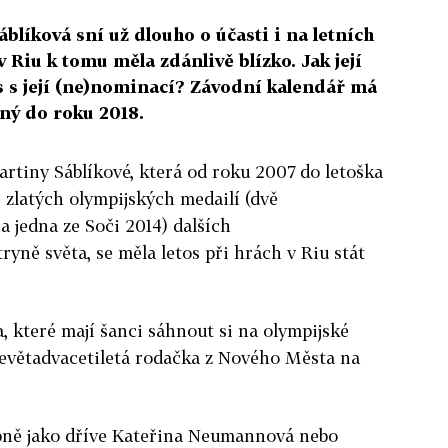
blíková sní už dlouho o účasti i na letních
v Riu k tomu měla zdánlivě blízko. Jak její
us s její (ne)nominací? Závodní kalendář má
ný do roku 2018.
rtiny Sáblíkové, která od roku 2007 do letoška
 zlatých olympijských medailí (dvě
a jedna ze Soči 2014) dalších
tryně světa, se měla letos při hrách v Riu stát
, které mají šanci sáhnout si na olympijské
devětadvacetiletá rodačka z Nového Města na
obně jako dříve Kateřina Neumannová nebo