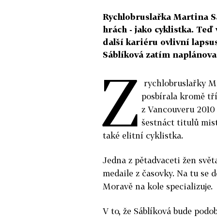
Rychlobruslařka Martina Sá
hrách - jako cyklistka. Teď 
další kariéru ovlivní laps
Sáblíková zatím naplánova
Z
rychlobruslařky Ma
posbírala kromě tří
z Vancouveru 2010 
šestnáct titulů mis
také elitní cyklistka.
Jedna z pětadvaceti žen světa
medaile z časovky. Na tu se 
Moravě na kole specializuje.
V to, že Sáblíková bude pod