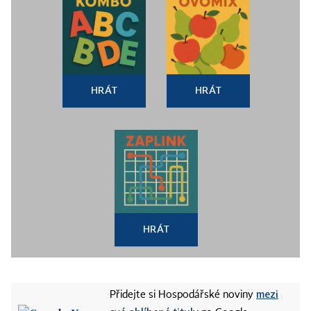
HRÁT
HRÁT
HRÁT
mezi
Přidejte si Hospodářské noviny