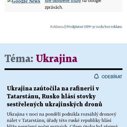
své oblíbené tituly
na Google
zprávách.
|
Předplatné HN+ je zcela bez reklam.
Téma:
Ukrajina
ODEBÍRAT
Ukrajina zaútočila na rafinerii v
Tatarstánu, Rusko hlásí stovky
sestřelených ukrajinských dronů
Ukrajina v noci na pondělí podnikla rozsáhlý dronový
nálet v Tatarstánu, úřady této ruské republiky hlásí
blíže neurčený počet mrtvých. Cílem útoku byl zřejmě