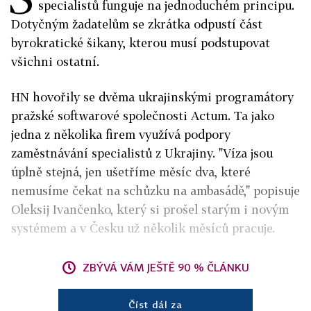
specialistů funguje na jednoduchém principu.
Dotyčným žadatelům se zkrátka odpustí část
byrokratické šikany, kterou musí podstupovat
všichni ostatní.
HN hovořily se dvěma ukrajinskými programátory
pražské softwarové společnosti Actum. Ta jako
jedna z několika firem využívá podpory
zaměstnávání specialistů z Ukrajiny. "Víza jsou
úplně stejná, jen ušetříme měsíc dva, které
nemusíme čekat na schůzku na ambasádě," popisuje
Oleksij Ivančenko, který si prošel starým i novým
systémem a v Česku už několik měsíců pracuje.
ZBÝVÁ VÁM JEŠTĚ 90 % ČLÁNKU
Číst dál za