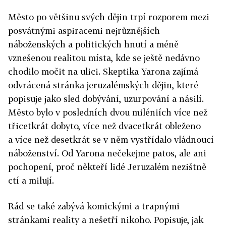
Město po většinu svých dějin trpí rozporem mezi
posvátnými aspiracemi nejrůznějších
náboženských a politických hnutí a méně
vznešenou realitou místa, kde se ještě nedávno
chodilo močit na ulici. Skeptika Yarona zajímá
odvrácená stránka jeruzalémských dějin, které
popisuje jako sled dobývání, uzurpování a násilí.
Město bylo v posledních dvou miléniích více než
třicetkrát dobyto, více než dvacetkrát obleženo
a více než desetkrát se v něm vystřídalo vládnoucí
náboženství. Od Yarona nečekejme patos, ale ani
pochopení, proč někteří lidé Jeruzalém nezištně
ctí a milují.
Rád se také zabývá komickými a trapnými
stránkami reality a nešetří nikoho. Popisuje, jak