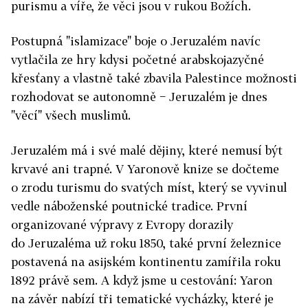
purismu a víře, že věci jsou v rukou Božích.
Postupná "islamizace" boje o Jeruzalém navíc
vytlačila ze hry kdysi početné arabskojazyčné
křesťany a vlastně také zbavila Palestince možnosti
rozhodovat se autonomně − Jeruzalém je dnes
"věcí" všech muslimů.
Jeruzalém má i své malé dějiny, které nemusí být
krvavé ani trapné. V Yaronově knize se dočteme
o zrodu turismu do svatých míst, který se vyvinul
vedle náboženské poutnické tradice. První
organizované výpravy z Evropy dorazily
do Jeruzaléma už roku 1850, také první železnice
postavená na asijském kontinentu zamířila roku
1892 právě sem. A když jsme u cestování: Yaron
na závěr nabízí tři tematické vycházky, které je