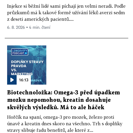
Injekce si běžní lidé sami píchají jen velmi neradi. Podle
průzkumů má k takové formě užívání léků averzi sedm
z deseti amerických pacientů....
6. 8. 2026 ▪ 4 min. čtení
16:13
Biotechnoložka: Omega-3 před úpadkem
mozku nepomohou, kreatin dosahuje
skvělých výsledků. Má to ale háček
Hořčík na spaní, omega-3 pro mozek, železo proti
únavě a kreatin dnes skoro na všechno. Trh s doplňky
stravy slibuje řadu benefitů, ale které z...