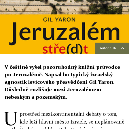
Autor ▪
HN
V češtině vyšel pozoruhodný knižní průvodce
po Jeruzalémě. Napsal ho typický izraelský
agnostik levicového přesvědčení Gil Yaron.
Důsledně rozlišuje mezi Jeruzalémem
nebeským a pozemským.
U
prostřed mezikontinentální debaty o tom,
kde leží hlavní město Izraele, se neplánovaně