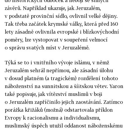
do historických odboček a nebojí se silných
závěrů. Například ukazuje, jak Jeruzalém,
v podstatě provinční sídlo, ovlivnil velké dějiny.
Tak třeba začátek krymské války, která před 160
lety zásadně ovlivnila evropské i blízkovýchodní
poměry, lze vystopovat v soupeření velmocí
o správu svatých míst v Jeruzalémě.
Týká se to i vnitřního vývoje islámu, v němž
Jeruzalém sehrál nepřímou, ale zásadní úlohu
v dosud platném (a tragickém) rozdělení tohoto
náboženství na sunnitskou a šíitskou větev. Yaron
také popisuje, jak vítězství muslimů v boji
o Jeruzalém zapříčinilo jejich zaostávání. Zatímco
porážka křižáků (možná) odstartovala příklon
Evropy k racionalismu a individualismu,
muslimský úspěch utužil oddanost náboženskému