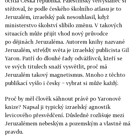
ocitla Česká republika. Palestinský velvyslanec si
stěžoval, že podle českého školního atlasu je to
Jeruzalém, izraelský pak nesouhlasil, když
ministerstvo školství slíbilo změnu. V takových
situacích může přijít vhod nový průvodce
po dějinách Jeruzaléma. Autorem knihy nazvané
Jeruzalém, stře(d)t světa je izraelský publicista Gil
Yaron. Patří do dlouhé řady odvážlivců, kteří se
ve svých titulech snaží vysvětlit, proč má
Jeruzalém takový magnetismus. Mnoho z těchto
publikací vyšlo i česky − vybrat si může každý.
Proč by měl člověk sáhnout právě po Yaronově
knize? Napsal ji typický izraelský agnostik
levicového přesvědčení. Důsledně rozlišuje mezi
Jeruzalémem nebeským a pozemským a vlastně má
pravdu.