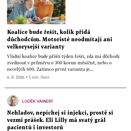
Koalice bude řešit, kolik přidá
důchodcům. Motoristé neodmítají ani
velkorysejší varianty
Vládní koalice bude příští týden řešit, zda má důchody
zvednout v průměru o 300 korun měsíčně, nebo o
necelých 600. Zatímco první varianta je...
6. 8. 2026 ▪ 5 min. čtení
LUDĚK VAINERT
Nehladov, nepíchej si injekci, prostě si
vezmi prášek. Eli Lilly má svatý grál
pacientů i investorů