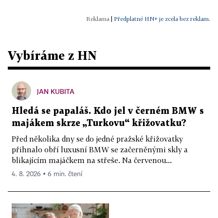
|
Předplatné HN+ je zcela bez reklam.
Vybíráme z HN
JAN KUBITA
Hledá se papaláš. Kdo jel v černém BMW s
majákem skrze „Turkovu“ křižovatku?
Před několika dny se do jedné pražské křižovatky
přihnalo obří luxusní BMW se začerněnými skly a
blikajícím majáčkem na střeše. Na červenou...
4. 8. 2026 ▪ 6 min. čtení