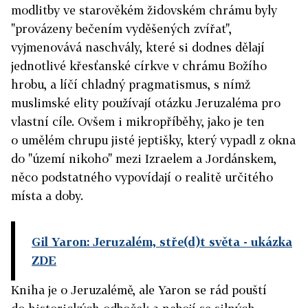
modlitby ve starověkém židovském chrámu byly
"provázeny bečením vyděšených zvířat",
vyjmenovává naschvály, které si dodnes dělají
jednotlivé křesťanské církve v chrámu Božího
hrobu, a líčí chladný pragmatismus, s nímž
muslimské elity používají otázku Jeruzaléma pro
vlastní cíle. Ovšem i mikropříběhy, jako je ten
o umělém chrupu jisté jeptišky, který vypadl z okna
do "území nikoho" mezi Izraelem a Jordánskem,
něco podstatného vypovídají o realitě určitého
místa a doby.
Gil Yaron: Jeruzalém, stře(d)t světa
- ukázka
ZDE
Kniha je o Jeruzalémě, ale Yaron se rád pouští