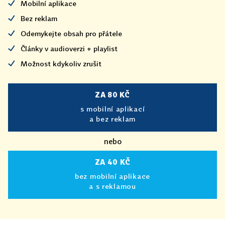
Mobilní aplikace
Bez reklam
Odemykejte obsah pro přátele
Články v audioverzi + playlist
Možnost kdykoliv zrušit
ZA 80 KČ
s mobilní aplikací
a bez reklam
nebo
ZA 40 KČ
bez mobilní aplikace
a s reklamou