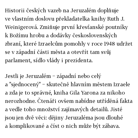
Historii českých vazeb na Jeruzalém doplňuje
ve vlastním doslovu překladatelka knihy Ruth J.
Weinigerová. Zmiňuje první křesťanské poutníky
k Božímu hrobu a dodávky československých
zbraní, které Izraelcům pomohly v roce 1948 udržet
se v západní části města a otevřít tam svůj
parlament, sídlo vlády i prezidenta.
Jestli je Jeruzalém − západní nebo celý
a "sjednocený" − skutečně hlavním městem Izraele
a zda je to správné, kniha Gila Yarona za nikoho
nerozhodne. Čtenáři ovšem nabídne utříděná fakta
a vedle toho množství zajímavých detailů. Jisté
jsou jen dvě věci: dějiny Jeruzaléma jsou dlouhé
a komplikované a číst o nich může být zábava.