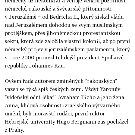
německy už několikrát a věnuje velkou pozornost
německé, rakouské a švýcarské přítomnosti
v Jeruzalémě − od Bedřicha II., který získal vládu
nad Jeruzalémem dohodou se svým muslimským
protějškem, přes jihoněmeckou protestantskou
sektu, která zde založila vlastní kolonii, až po první
německý projev v jeruzalémském parlamentu, který
v roce 2000 pronesl tehdejší prezident Spolkové
republiky Johannes Rau.
Ovšem řada autorem zmíněných "rakouských"
vazeb se týká spíš českých zemí. Vždyť Yaronův
"vídeňský oční lékař" Avraham Ticho a jeho žena
Anna, klíčová osobnost izraelského výtvarného
umění, byli moravští rodáci, první rektor
Hebrejské univerzity Hugo Bergmann zas pocházel
z Prahy.