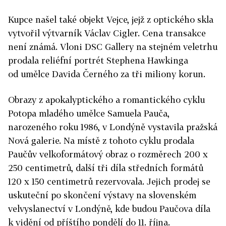
Kupce našel také objekt Vejce, jejž z optického skla
vytvořil výtvarník Václav Cigler. Cena transakce
není známá. Vloni DSC Gallery na stejném veletrhu
prodala reliéfní portrét Stephena Hawkinga
od umělce Davida Černého za tři miliony korun.
Obrazy z apokalyptického a romantického cyklu
Potopa mladého umělce Samuela Pauča,
narozeného roku 1986, v Londýně vystavila pražská
Nová galerie. Na místě z tohoto cyklu prodala
Paučův velkoformátový obraz o rozměrech 200 x
250 centimetrů, další tři díla středních formátů
120 x 150 centimetrů rezervovala. Jejich prodej se
uskuteční po skončení výstavy na slovenském
velvyslanectví v Londýně, kde budou Paučova díla
k vidění od příštího pondělí do 11. října.