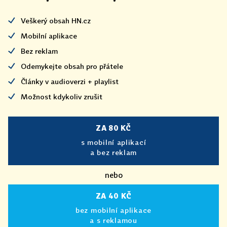
Veškerý obsah HN.cz
Mobilní aplikace
Bez reklam
Odemykejte obsah pro přátele
Články v audioverzi + playlist
Možnost kdykoliv zrušit
ZA 80 KČ
s mobilní aplikací
a bez reklam
nebo
ZA 40 KČ
bez mobilní aplikace
a s reklamou