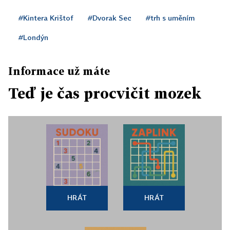
#Kintera Krištof
#Dvorak Sec
#trh s uměním
#Londýn
Informace už máte
Teď je čas procvičit mozek
HRÁT
HRÁT