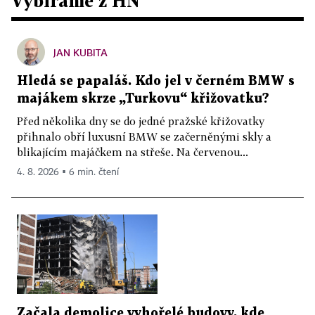
Vybíráme z HN
JAN KUBITA
Hledá se papaláš. Kdo jel v černém BMW s
majákem skrze „Turkovu“ křižovatku?
Před několika dny se do jedné pražské křižovatky
přihnalo obří luxusní BMW se začerněnými skly a
blikajícím majáčkem na střeše. Na červenou...
4. 8. 2026 ▪ 6 min. čtení
Začala demolice vyhořelé budovy, kde