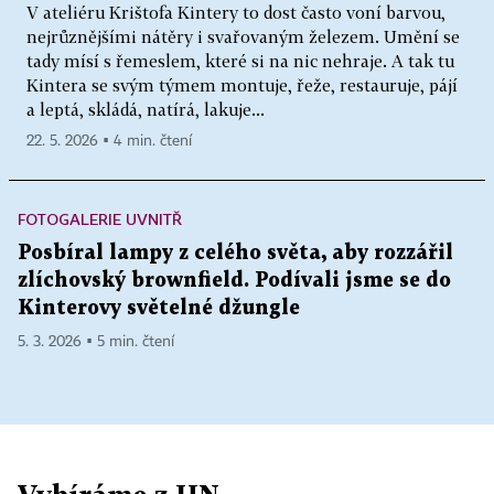
V ateliéru Krištofa Kintery to dost často voní barvou,
nejrůznějšími nátěry i svařovaným železem. Umění se
tady mísí s řemeslem, které si na nic nehraje. A tak tu
Kintera se svým týmem montuje, řeže, restauruje, pájí
a leptá, skládá, natírá, lakuje...
22. 5. 2026 ▪ 4 min. čtení
FOTOGALERIE UVNITŘ
Posbíral lampy z celého světa, aby rozzářil
zlíchovský brownfield. Podívali jsme se do
Kinterovy světelné džungle
5. 3. 2026 ▪ 5 min. čtení