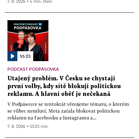
7. 8. 2026 ▪ 4 min. čtení
55:23
PODCAST PODPÁSOVKA
Utajený problém. V Česku se chystají
první volby, kdy sítě blokují politickou
reklamu. A hlavní oběť je nečekaná
V Podpásovce se tentokrát věnujeme tématu, o kterém
se vůbec nemluví. Meta začala blokovat politickou
reklamu na Facebooku a Instagramu a...
7. 8. 2026 ▪ 55:23 min.