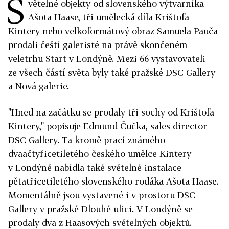
S
větelné objekty od slovenského výtvarníka
Ašota Haase, tři umělecká díla Krištofa
Kintery nebo velkoformátový obraz Samuela Pauča
prodali čeští galeristé na právě skončeném
veletrhu Start v Londýně. Mezi 66 vystavovateli
ze všech částí světa byly také pražské DSC Gallery
a Nová galerie.
"Hned na začátku se prodaly tři sochy od Krištofa
Kintery," popisuje Edmund Čučka, sales director
DSC Gallery. Ta kromě prací známého
dvaačtyřicetiletého českého umělce Kintery
v Londýně nabídla také světelné instalace
pětatřicetiletého slovenského rodáka Ašota Haase.
Momentálně jsou vystavené i v prostoru DSC
Gallery v pražské Dlouhé ulici. V Londýně se
prodaly dva z Haasových světelných objektů.