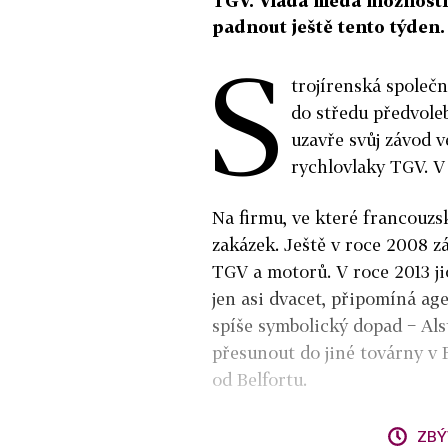
TGV. Vláda hledá možnosti
padnout ještě tento týden.
S
trojírenská společ
do středu předvole
uzavře svůj závod v
rychlovlaky TGV. V 
Na firmu, ve které francouzsk
zakázek. Ještě v roce 2008 z
TGV a motorů. V roce 2013 jic
jen asi dvacet, připomíná a
spíše symbolický dopad − Al
přesunout do jiné továrny v 
od Belfortu.
ZBÝ