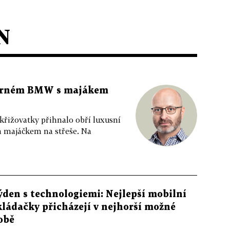
N
 černém BMW s majákem
 křižovatky přihnalo obří luxusní
m majáčkem na střeše. Na
ýden s technologiemi: Nejlepší mobilní
kládačky přicházejí v nejhorší možné
obě