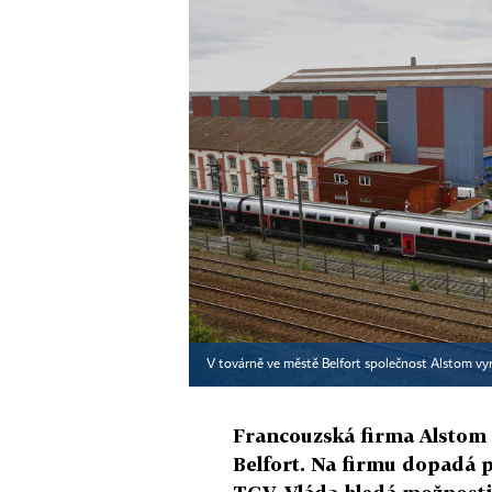
V továrně ve městě Belfort společnost Alstom vyr
Francouzská firma Alstom 
Belfort. Na firmu dopadá po