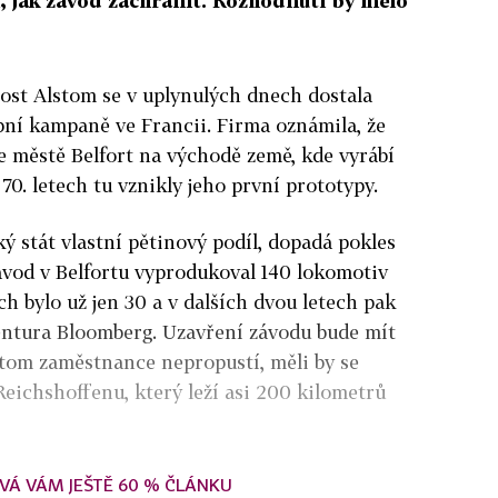
, jak závod zachránit. Rozhodnutí by mělo
nost Alstom se v uplynulých dnech dostala
bní kampaně ve Francii. Firma oznámila, že
e městě Belfort na východě země, kde vyrábí
70. letech tu vznikly jeho první prototypy.
ý stát vlastní pětinový podíl, dopadá pokles
ávod v Belfortu vyprodukoval 140 lokomotiv
h bylo už jen 30 a v dalších dvou letech pak
gentura Bloomberg. Uzavření závodu bude mít
stom zaměstnance nepropustí, měli by se
Reichshoffenu, který leží asi 200 kilometrů
VÁ VÁM JEŠTĚ 60 % ČLÁNKU