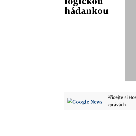
logickou
hádankou
Přidejte si H
zprávách.