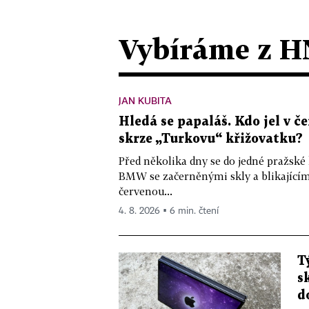
Vybíráme z H
JAN KUBITA
Hledá se papaláš. Kdo jel v
skrze „Turkovu“ křižovatku?
Před několika dny se do jedné pražské
BMW se začerněnými skly a blikající
červenou...
4. 8. 2026 ▪ 6 min. čtení
T
s
d