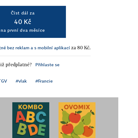
Číst dál za
40 Kč
na první dva měsíce
za 80 Kč.
tné bez reklam a s mobilní aplikací
iž předplatné?
Přihlaste se
TGV
#vlak
#Francie