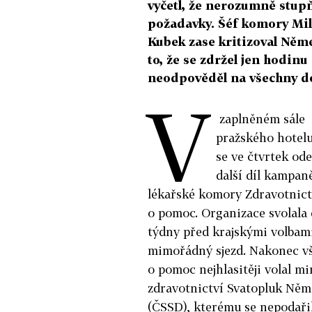
vyčetl, že nerozumně stupň
požadavky. Šéf komory Mi
Kubek zase kritizoval Něm
to, že se zdržel jen hodinu
neodpověděl na všechny do
V
zaplněném sále
pražského hotelu
se ve čtvrtek od
další díl kampan
lékařské komory Zdravotnict
o pomoc. Organizace svolala
týdny před krajskými volbam
mimořádný sjezd. Nakonec v
o pomoc nejhlasitěji volal mi
zdravotnictví Svatopluk Ně
(ČSSD), kterému se nepodaři