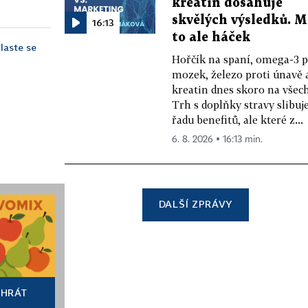
kreatin dosahuje
skvělých výsledků. 
16:13
to ale háček
hlaste se
Hořčík na spaní, omega-3 
mozek, železo proti únavě 
kreatin dnes skoro na všec
Trh s doplňky stravy slibuj
řadu benefitů, ale které z...
6. 8. 2026 ▪ 16:13 min.
DALŠÍ ZPRÁVY
HRÁT