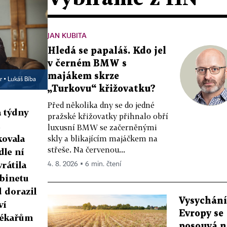
JAN KUBITA
Hledá se papaláš. Kdo jel
v černém BMW s
majákem skrze
r ▪
Lukáš Bíba
„Turkovu“ křižovatku?
Před několika dny se do jedné
 týdny
pražské křižovatky přihnalo obří
luxusní BMW se začerněnými
ovala
skly a blikajícím majáčkem na
střeše. Na červenou...
dle ní
rátila
4. 8. 2026 ▪ 6 min. čtení
abinetu
 dorazil
Vysychání
ví
Evropy se
lékařům
posouvá n