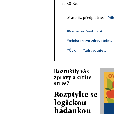
za 80 Kč.
Máte již předplatné?
Při
#Němeček Svatopluk
#ministerstvo zdravotnictví
#ČLK
#zdravotnictví
Rozrušily vás
zprávy a cítíte
stres?
Rozptylte se
logickou
hádankou