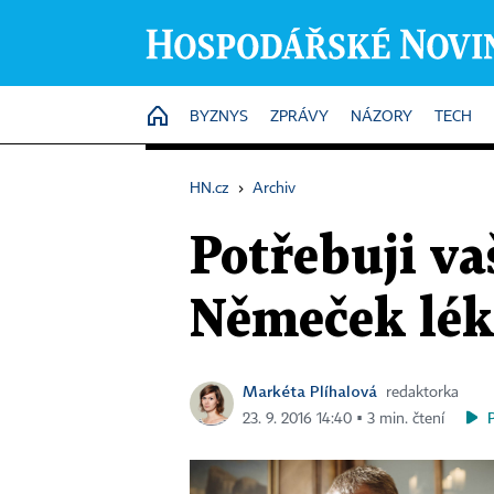
HOME
BYZNYS
ZPRÁVY
NÁZORY
TECH
HN.cz
›
Archiv
Potřebuji va
Němeček léka
Markéta Plíhalová
redaktorka
23. 9. 2016 14:40 ▪ 3 min. čtení