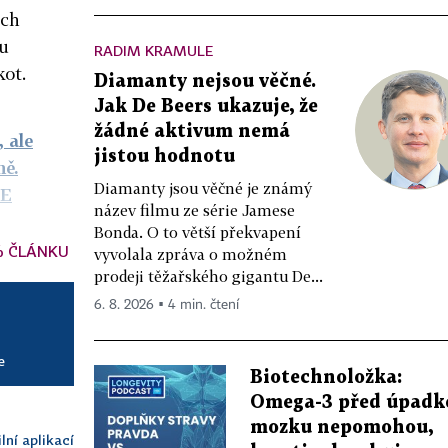
ich
u
RADIM KRAMULE
kot.
Diamanty nejsou věčné.
Jak De Beers ukazuje, že
žádné aktivum nemá
, ale
jistou hodnotu
ně.
Diamanty jsou věčné je známý
DE
název filmu ze série Jamese
Bonda. O to větší překvapení
% ČLÁNKU
vyvolala zpráva o možném
prodeji těžařského gigantu De...
6. 8. 2026 ▪ 4 min. čtení
e
Biotechnoložka:
Omega-3 před úpad
mozku nepomohou,
lní aplikací