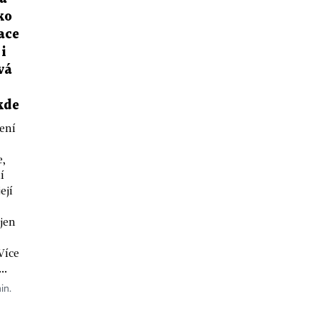
ko
ace
 i
vá
kde
ení
e,
í
ejí
 jen
Více
..
in.