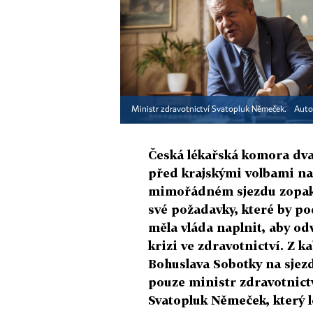
Ministr zdravotnictví Svatopluk Němeček.
Auto
Česká lékařská komora dva
před krajskými volbami na
mimořádném sjezdu zopak
své požadavky, které by po
měla vláda naplnit, aby odv
krizi ve zdravotnictví. Z k
Bohuslava Sobotky na sjezd
pouze ministr zdravotnict
Svatopluk Němeček, který 