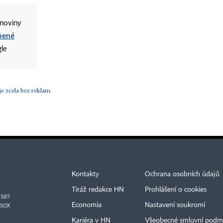
noviny
íbené
le
e zcela bez reklam.
Kontakty
Ochrana osobních údajů
Tiráž redakce HN
Prohlášení o cookies
9587
Economia
Nastavení soukromí
950X
Kariéra v HN
Všeobecné smluvní podm