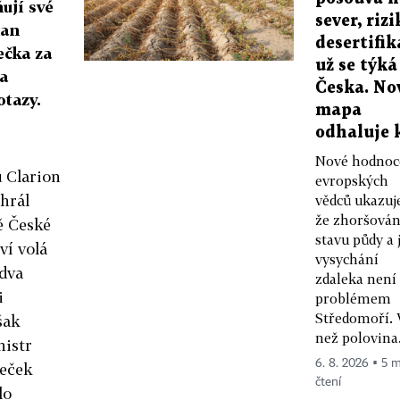
ují své
sever, rizi
lan
desertifik
ečka za
už se týká
 a
Česka. No
tazy.
mapa
odhaluje 
Nové hodnoc
 Clarion
evropských
ehrál
vědců ukazuj
že zhoršován
ě České
stavu půdy a j
ví volá
vysychání
 dva
zdaleka není
i
problémem
Středomoří. 
šak
než polovina.
nistr
6. 8. 2026 ▪ 5 m
meček
čtení
lo