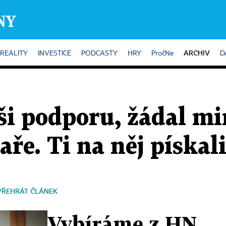
ARCHIV
REALITY
INVESTICE
PODCASTY
HRY
PročNe
D
ši podporu, žádal mi
ře. Ti na něj pískal
PŘEHRÁT ČLÁNEK
Vybíráme z HN