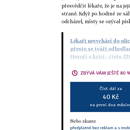
přesvědčit lékaře, že je na jej
straně. Když po hodině ze sál
odcházel, místy se ozýval pís
Lékaři nevychází do ulic
přesto se tváří odhodla
Hovoří o krizi
- čtěte Z
ZBÝVÁ VÁM JEŠTĚ 80 
Číst dál za
40 Kč
na první dva měsíc
Nebo zkuste
předplatné bez reklam a s mobi