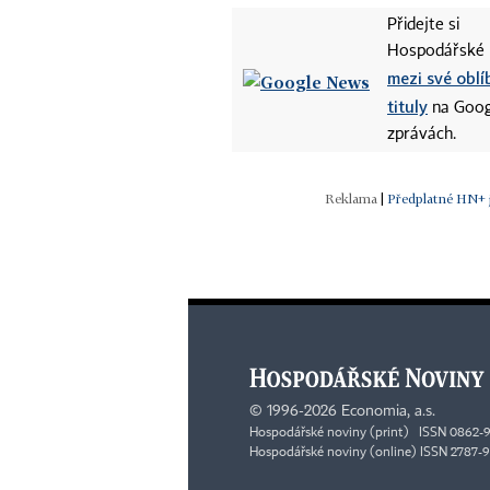
Přidejte si
Hospodářské 
mezi své obl
tituly
na Goog
zprávách.
|
Předplatné HN+ j
©
1996-2026
Economia, a.s.
Hospodářské noviny (print) ISSN 0862-
Hospodářské noviny (online) ISSN 2787-