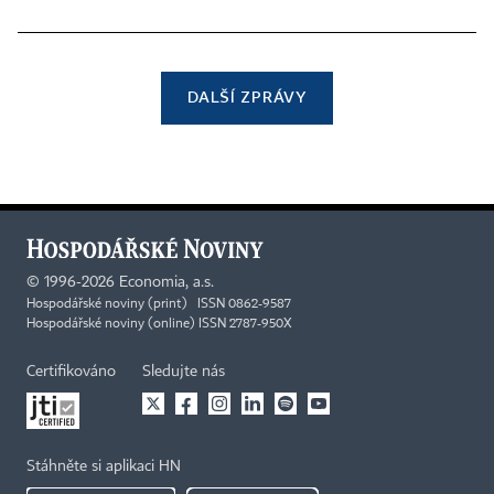
DALŠÍ ZPRÁVY
©
1996-2026
Economia, a.s.
Hospodářské noviny (print) ISSN 0862-9587
Hospodářské noviny (online) ISSN 2787-950X
Certifikováno
Sledujte nás
Stáhněte si aplikaci HN