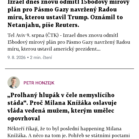
Izrael dnes znovu odmítl 15bodový mírový
plán pro Pásmo Gazy navržený Radou
míru, kterou ustavil Trump. Oznámil to
Netanjahu, píše Reuters.
Tel Aviv 9. srpna (ČTK) - Izrael dnes znovu odmítl
15bodový mírový plán pro Pásmo Gazy navržený Radou
míru, kterou ustavil americký prezident...
9. 8. 2026 ▪ 2 min. čtení
PETR HONZEJK
„Prolhaný hlupák v čele nemyslícího
stáda“. Proč Milana Knížáka oslavuje
vláda vedená mužem, kterým umělec
opovrhoval
Někteří říkají, že to byl poslední happening Milana
Knížáka. A něco na tom je. Pohřeb se státními poctami