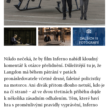
DALŠÍCH 11
FOTOGRAFIÍ
Nikdo nečeká, že by film Inferno nabídl kloudný
komentář k otázce přelidnění. Důležitější tu je, že
Langdon má během pátrání v patách
pronásledovatele včetně drsné, falešné policistky
na motorce. Ani divák přitom dlouho netuší, kdo je
na čí straně − až ve dvou třetinách příběhu dojde
k několika zásadním odhalením. Těm, které baví
hra s proměnlivými pravidly vyprávění, Inferno