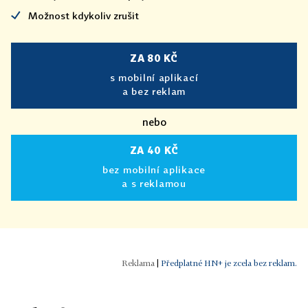
Možnost kdykoliv zrušit
ZA 80 KČ
s mobilní aplikací
a bez reklam
nebo
ZA 40 KČ
bez mobilní aplikace
a s reklamou
|
Předplatné HN+ je zcela bez reklam.