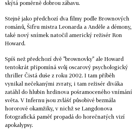
skýtá poměrně dobrou zábavu.
Stejně jako předchozí dva filmy podle Brownových
románů, Šifru mistra Leonarda a Anděle a démony,
také nový snímek natočil americký režisér Ron
Howard.
Spíš než předchozí dvě "brownovky" ale Howard
tentokrát připomíná svůj oscarový psychologický
thriller Čistá duše z roku 2002. I tam příběh
vynikal nečekanými zvraty, i tam režisér diváka
zatáhl do hlubin hrdinova pošramoceného vnímání
světa. V Infernu jsou zvlášť působivé bezmála
hororové okamžiky, v nichž se Langdonova
fotografická paměť propadá do horečnatých vizí
apokalypsy.