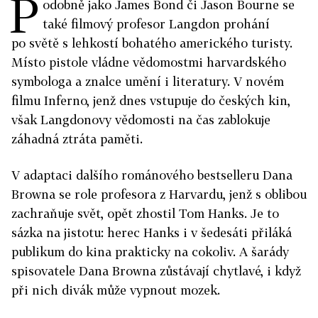
P
odobně jako James Bond či Jason Bourne se
také filmový profesor Langdon prohání
po světě s lehkostí bohatého amerického turisty.
Místo pistole vládne vědomostmi harvardského
symbologa a znalce umění i literatury. V novém
filmu Inferno, jenž dnes vstupuje do českých kin,
však Langdonovy vědomosti na čas zablokuje
záhadná ztráta paměti.
V adaptaci dalšího románového bestselleru Dana
Browna se role profesora z Harvardu, jenž s oblibou
zachraňuje svět, opět zhostil Tom Hanks. Je to
sázka na jistotu: herec Hanks i v šedesáti přiláká
publikum do kina prakticky na cokoliv. A šarády
spisovatele Dana Browna zůstávají chytlavé, i když
při nich divák může vypnout mozek.