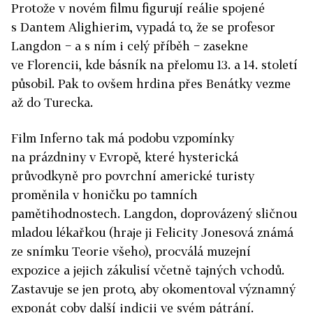
Protože v novém filmu figurují reálie spojené
s Dantem Alighierim, vypadá to, že se profesor
Langdon − a s ním i celý příběh − zasekne
ve Florencii, kde básník na přelomu 13. a 14. století
působil. Pak to ovšem hrdina přes Benátky vezme
až do Turecka.
Film Inferno tak má podobu vzpomínky
na prázdniny v Evropě, které hysterická
průvodkyně pro povrchní americké turisty
proměnila v honičku po tamních
pamětihodnostech. Langdon, doprovázený sličnou
mladou lékařkou (hraje ji Felicity Jonesová známá
ze snímku Teorie všeho), procválá muzejní
expozice a jejich zákulisí včetně tajných vchodů.
Zastavuje se jen proto, aby okomentoval významný
exponát coby další indicii ve svém pátrání.