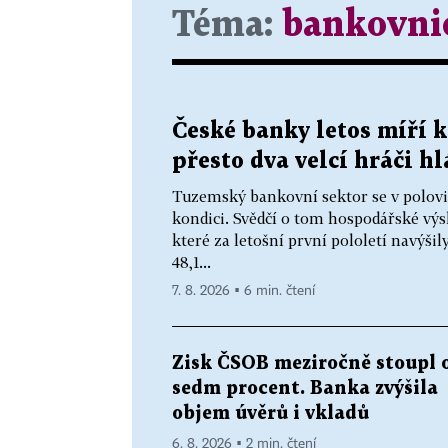
Téma:
bankovni
České banky letos míří 
přesto dva velcí hráči h
Tuzemský bankovní sektor se v polovi
kondici. Svědčí o tom hospodářské výs
které za letošní první pololetí navýšil
48,1...
7. 8. 2026 ▪ 6 min. čtení
Zisk ČSOB meziročně stoupl 
sedm procent. Banka zvýšila
objem úvěrů i vkladů
6. 8. 2026 ▪ 2 min. čtení