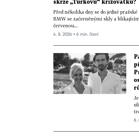
skrze „Turkovu“ křižovatku?
Před několika dny se do jedné pražské
BMW se začerněnými skly a blikající
červenou...
4. 8. 2026 ▪ 6 min. čtení
P
p
P
o
r
Je
ul
tr
8.