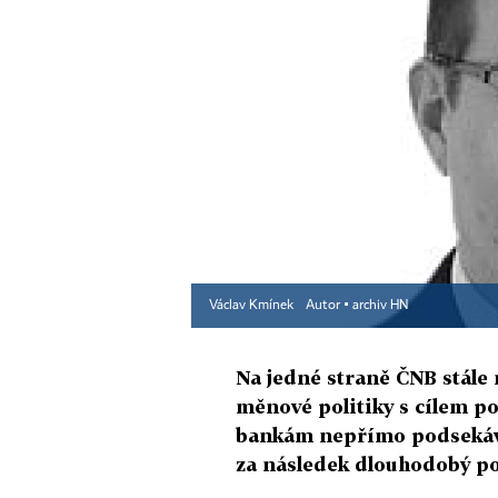
Václav Kmínek
Autor ▪
archiv HN
Na jedné straně ČNB stále
měnové politiky s cílem po
bankám nepřímo podsekává
za následek dlouhodobý po