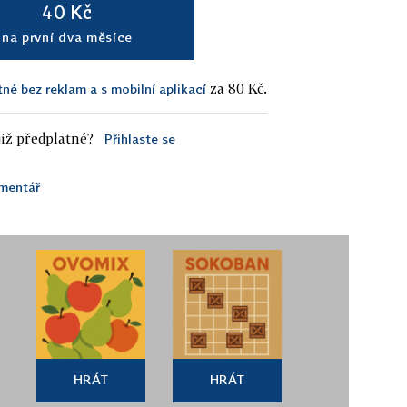
40 Kč
na první dva měsíce
za 80 Kč.
tné bez reklam a s mobilní aplikací
iž předplatné?
Přihlaste se
mentář
HRÁT
HRÁT