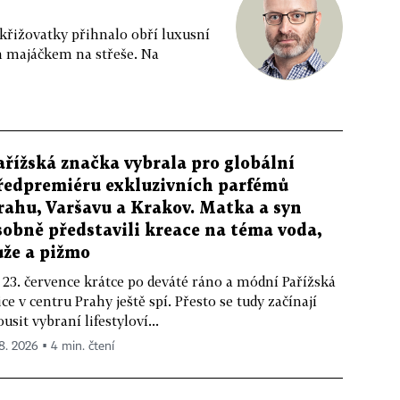
 křižovatky přihnalo obří luxusní
m majáčkem na střeše. Na
ařížská značka vybrala pro globální
ředpremiéru exkluzivních parfémů
rahu, Varšavu a Krakov. Matka a syn
sobně představili kreace na téma voda,
ůže a pižmo
 23. července krátce po deváté ráno a módní Pařížská
ice v centru Prahy ještě spí. Přesto se tudy začínají
ousit vybraní lifestyloví...
 8. 2026 ▪ 4 min. čtení