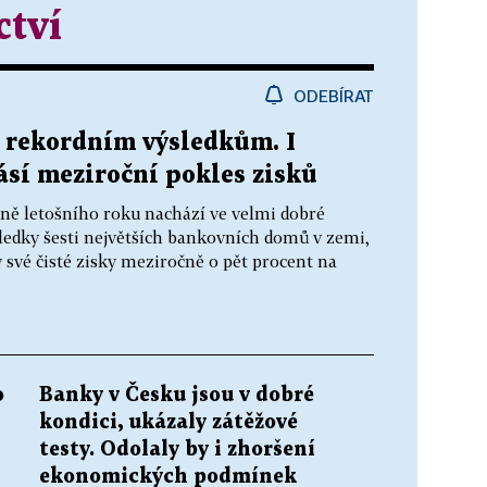
ctví
ODEBÍRAT
k rekordním výsledkům. I
lásí meziroční pokles zisků
ně letošního roku nachází ve velmi dobré
ledky šesti největších bankovních domů v zemi,
y své čisté zisky meziročně o pět procent na
o
Banky v Česku jsou v dobré
kondici, ukázaly zátěžové
testy. Odolaly by i zhoršení
ekonomických podmínek