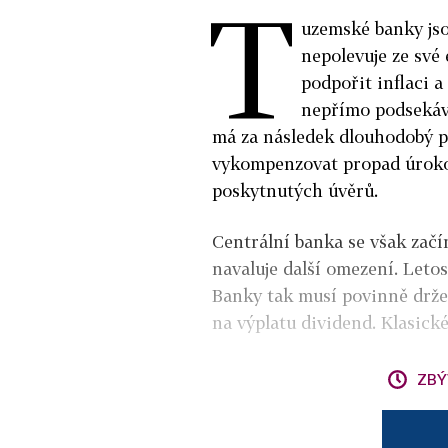
T
uzemské banky jsou
nepolevuje ze své
podpořit inflaci 
nepřímo podsekává
má za následek dlouhodobý p
vykompenzovat propad úroko
poskytnutých úvěrů.
Centrální banka se však začí
navaluje další omezení. Letos
Banky tak musí povinně držet
na výplatu dividend. Klasick
ZBÝ