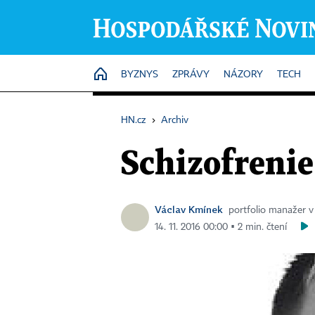
HOME
BYZNYS
ZPRÁVY
NÁZORY
TECH
HN.cz
›
Archiv
Schizofreni
Václav Kmínek
portfolio manažer v
14. 11. 2016 00:00 ▪ 2 min. čtení