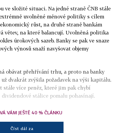
 ve složité situaci. Na jedné straně ČNB stále
 extrémně uvolněné měnové politiky s cílem
a ekonomický růst, na druhé straně bankám
 větev, na které balancují. Uvolněná politika
okles úrokových sazeb. Banky se pak ve snaze
vých výnosů snaží navyšovat objemy
ná obávat přehřívání trhu, a proto na banky
 už dvakrát zvýšila požadavek na výši kapitálu.
 stále více peněz, které jim pak chybí
é dividendové stálice pomalu pohasínají.
VÁ VÁM JEŠTĚ 40 % ČLÁNKU
Číst dál za