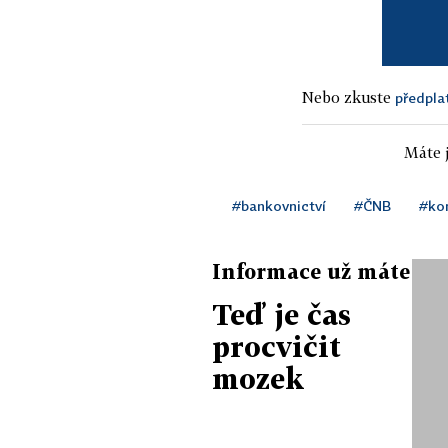
Nebo zkuste
předpla
Máte j
#bankovnictví
#ČNB
#ko
Informace už máte
Teď je čas
procvičit
mozek