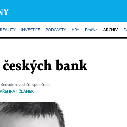
ARCHIV
REALITY
INVESTICE
PODCASTY
HRY
PročNe
D
e českých bank
 Redside investiční společnost
PŘEHRÁT ČLÁNEK