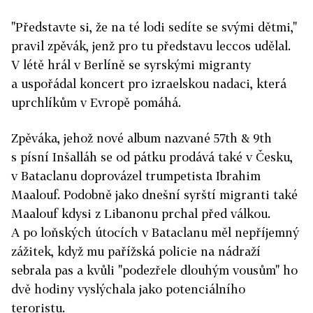
"Představte si, že na té lodi sedíte se svými dětmi,"
pravil zpěvák, jenž pro tu představu leccos udělal.
V létě hrál v Berlíně se syrskými migranty
a uspořádal koncert pro izraelskou nadaci, která
uprchlíkům v Evropě pomáhá.
Zpěváka, jehož nové album nazvané 57th & 9th
s písní Inšalláh se od pátku prodává také v Česku,
v Bataclanu doprovázel trumpetista Ibrahim
Maalouf. Podobně jako dnešní syrští migranti také
Maalouf kdysi z Libanonu prchal před válkou.
A po loňských útocích v Bataclanu měl nepříjemný
zážitek, když mu pařížská policie na nádraží
sebrala pas a kvůli "podezřele dlouhým vousům" ho
dvě hodiny vyslýchala jako potenciálního
teroristu.