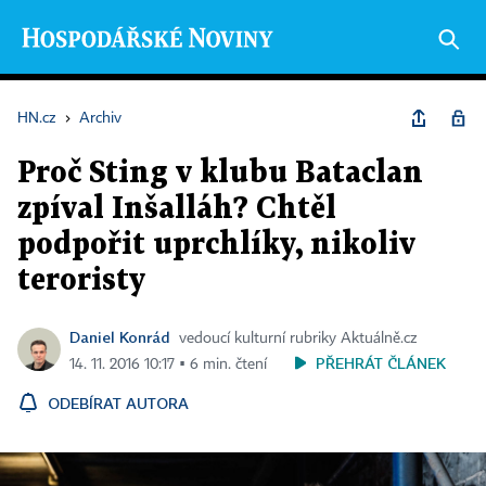
HN.cz
›
Archiv
Proč Sting v klubu Bataclan
zpíval Inšalláh? Chtěl
podpořit uprchlíky, nikoliv
teroristy
Daniel Konrád
vedoucí kulturní rubriky Aktuálně.cz
PŘEHRÁT ČLÁNEK
14. 11. 2016 10:17 ▪ 6 min. čtení
ODEBÍRAT AUTORA