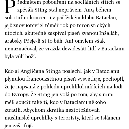
P
ředmětem pobouření na sociálních sítích se
zpěvák Sting stal neprávem. Ano, během
sobotního koncertu v pařížském klubu Bataclan,
jejž znovuotevřel téměř rok po teroristických
útocích, skutečně zazpíval píseň zvanou Inšalláh,
arabsky Přeje-li si to bůh. Ani omylem však
nenaznačoval, že vražda devadesáti lidí v Bataclanu
byla vůlí boží.
Kdo si Angličana Stinga poslechl, jak v Bataclanu
plynulou francouzštinou píseň vysvětluje, pochopil,
že je napsaná z pohledu uprchlíků mířících na lodi
do Evropy. Že Sting jen volá po tom, aby s nimi
měli soucit také ti, kdo v Bataclanu někoho
ztratili. Abychom zkrátka neztotožňovali
muslimské uprchlíky s teroristy, kteří se islámem
jen zaštiťují.