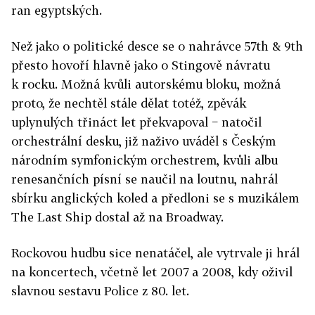
ran egyptských.
Než jako o politické desce se o nahrávce 57th & 9th
přesto hovoří hlavně jako o Stingově návratu
k rocku. Možná kvůli autorskému bloku, možná
proto, že nechtěl stále dělat totéž, zpěvák
uplynulých třináct let překvapoval − natočil
orchestrální desku, již naživo uváděl s Českým
národním symfonickým orchestrem, kvůli albu
renesančních písní se naučil na loutnu, nahrál
sbírku anglických koled a předloni se s muzikálem
The Last Ship dostal až na Broadway.
Rockovou hudbu sice nenatáčel, ale vytrvale ji hrál
na koncertech, včetně let 2007 a 2008, kdy oživil
slavnou sestavu Police z 80. let.