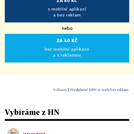
ZA 80 KČ
s mobilní aplikací
a bez reklam
nebo
ZA 40 KČ
bez mobilní aplikace
a s reklamou
|
Předplatné HN+ je zcela bez reklam.
Vybíráme z HN