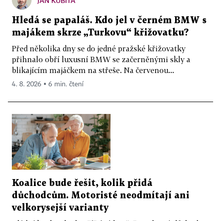
JAN KUBITA
Hledá se papaláš. Kdo jel v černém BMW s
majákem skrze „Turkovu“ křižovatku?
Před několika dny se do jedné pražské křižovatky
přihnalo obří luxusní BMW se začerněnými skly a
blikajícím majáčkem na střeše. Na červenou...
4. 8. 2026 ▪ 6 min. čtení
Koalice bude řešit, kolik přidá
důchodcům. Motoristé neodmítají ani
velkorysejší varianty