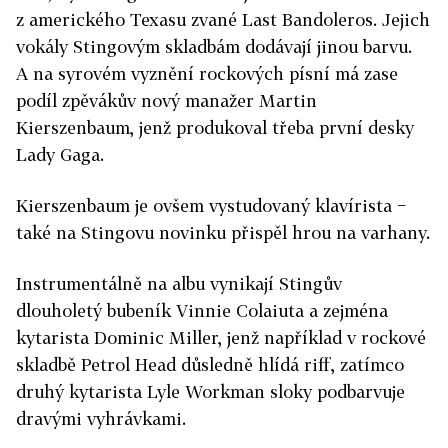
z amerického Texasu zvané Last Bandoleros. Jejich
vokály Stingovým skladbám dodávají jinou barvu.
A na syrovém vyznění rockových písní má zase
podíl zpěvákův nový manažer Martin
Kierszenbaum, jenž produkoval třeba první desky
Lady Gaga.
Kierszenbaum je ovšem vystudovaný klavírista −
také na Stingovu novinku přispěl hrou na varhany.
Instrumentálně na albu vynikají Stingův
dlouholetý bubeník Vinnie Colaiuta a zejména
kytarista Dominic Miller, jenž například v rockové
skladbě Petrol Head důsledně hlídá riff, zatímco
druhý kytarista Lyle Workman sloky podbarvuje
dravými vyhrávkami.