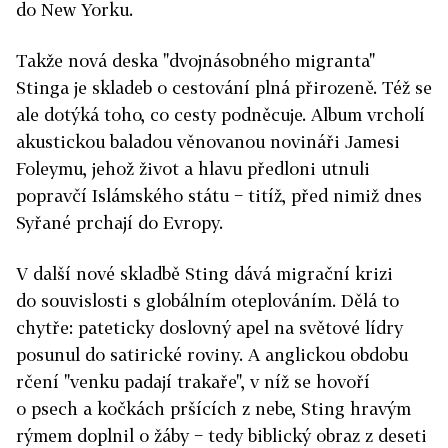
do New Yorku.
Takže nová deska "dvojnásobného migranta"
Stinga je skladeb o cestování plná přirozeně. Též se
ale dotýká toho, co cesty podněcuje. Album vrcholí
akustickou baladou věnovanou novináři Jamesi
Foleymu, jehož život a hlavu předloni utnuli
popravčí Islámského státu − titíž, před nimiž dnes
Syřané prchají do Evropy.
V další nové skladbě Sting dává migrační krizi
do souvislosti s globálním oteplováním. Dělá to
chytře: pateticky doslovný apel na světové lídry
posunul do satirické roviny. A anglickou obdobu
rčení "venku padají trakaře", v níž se hovoří
o psech a kočkách pršících z nebe, Sting hravým
rýmem doplnil o žáby − tedy biblický obraz z deseti