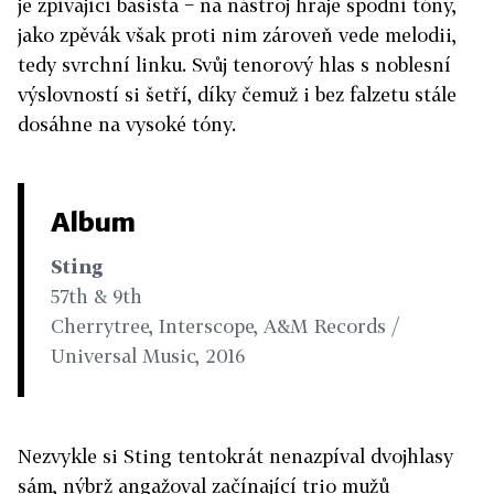
je zpívající basista − na nástroj hraje spodní tóny,
jako zpěvák však proti nim zároveň vede melodii,
tedy svrchní linku. Svůj tenorový hlas s noblesní
výslovností si šetří, díky čemuž i bez falzetu stále
dosáhne na vysoké tóny.
Album
Sting
57th & 9th
Cherrytree, Interscope, A&M Records /
Universal Music, 2016
Nezvykle si Sting tentokrát nenazpíval dvojhlasy
sám, nýbrž angažoval začínající trio mužů