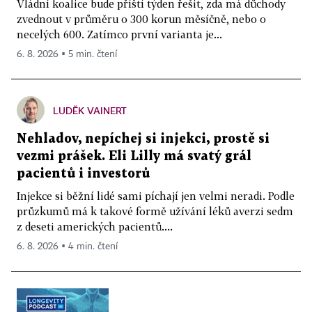
Vládní koalice bude příští týden řešit, zda má důchody
zvednout v průměru o 300 korun měsíčně, nebo o
necelých 600. Zatímco první varianta je...
6. 8. 2026 ▪ 5 min. čtení
LUDĚK VAINERT
Nehladov, nepíchej si injekci, prostě si
vezmi prášek. Eli Lilly má svatý grál
pacientů i investorů
Injekce si běžní lidé sami píchají jen velmi neradi. Podle
průzkumů má k takové formě užívání léků averzi sedm
z deseti amerických pacientů....
6. 8. 2026 ▪ 4 min. čtení