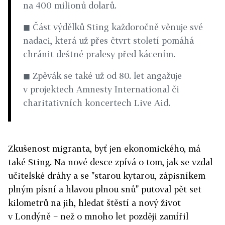
na 400 milionů dolarů.
◼
Část výdělků Sting každoročně věnuje své
nadaci, která už přes čtvrt století pomáhá
chránit deštné pralesy před kácením.
◼ Zpěvák se také už od 80. let angažuje
v projektech Amnesty International či
charitativních koncertech Live Aid.
Zkušenost migranta, byť jen ekonomického, má
také Sting. Na nové desce zpívá o tom, jak se vzdal
učitelské dráhy a se "starou kytarou, zápisníkem
plným písní a hlavou plnou snů" putoval pět set
kilometrů na jih, hledat štěstí a nový život
v Londýně − než o mnoho let později zamířil