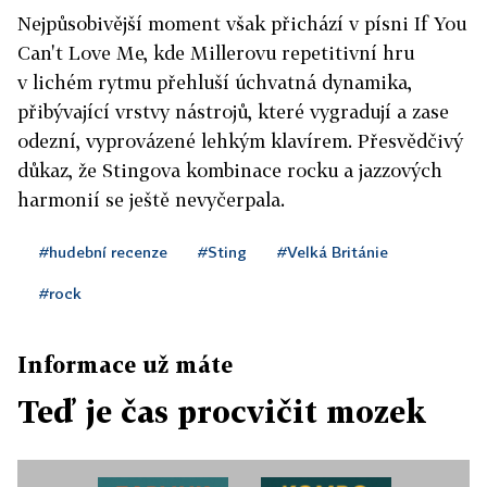
Nejpůsobivější moment však přichází v písni If You
Can't Love Me, kde Millerovu repetitivní hru
v lichém rytmu přehluší úchvatná dynamika,
přibývající vrstvy nástrojů, které vygradují a zase
odezní, vyprovázené lehkým klavírem. Přesvědčivý
důkaz, že Stingova kombinace rocku a jazzových
harmonií se ještě nevyčerpala.
#hudební recenze
#Sting
#Velká Británie
#rock
Informace už máte
Teď je čas procvičit mozek