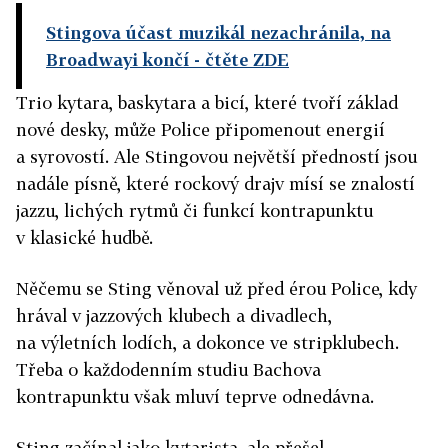
Stingova účast muzikál nezachránila, na
Broadwayi končí
- čtěte ZDE
Trio kytara, baskytara a bicí, které tvoří základ
nové desky, může Police připomenout energií
a syrovostí. Ale Stingovou největší předností jsou
nadále písně, které rockový drajv mísí se znalostí
jazzu, lichých rytmů či funkcí kontrapunktu
v klasické hudbě.
Něčemu se Sting věnoval už před érou Police, kdy
hrával v jazzových klubech a divadlech,
na výletních lodích, a dokonce ve stripklubech.
Třeba o každodenním studiu Bachova
kontrapunktu však mluví teprve odnedávna.
Sting začínal jako kytarista, ale přešel