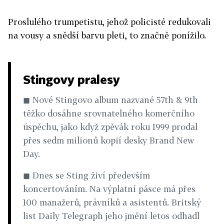
Proslulého trumpetistu, jehož policisté redukovali
na vousy a snědší barvu pleti, to značně ponížilo.
Stingovy pralesy
◼ Nové Stingovo album nazvané 57th & 9th
těžko dosáhne srovnatelného komerčního
úspěchu, jako když zpěvák roku 1999 prodal
přes sedm milionů kopií desky Brand New
Day.
◼ Dnes se Sting živí především
koncertováním. Na výplatní pásce má přes
100 manažerů, právníků a asistentů. Britský
list Daily Telegraph jeho jmění letos odhadl