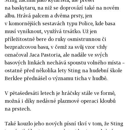
na baskytaru, na niž se doprovází také na novém
albu. Hrává palcem a dvěma prsty, jen
v komornějších sestavách typu Police, kde basa
musí vyniknout, využívá trsátko. Už jen
příležitostně bere do ruky osmistrunnou či
bezpražcovou basu, v čemž za svůj vzor vždy
označoval Jaca Pastoria, ale nadále ve svých
basových linkách nechává spoustu volného místa –
ostatně před několika lety Sting na hudební škole
Berklee přednášel o významu ticha v hudbě.
V pětašedesáti letech je hráčsky stále ve formě,
možná i díky nedávné plazmové operaci kloubů
na prstech.
Také kouzlo jeho nových písní tkví v tom, že Sting