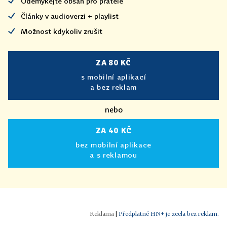
Odemykejte obsah pro přátele
Články v audioverzi + playlist
Možnost kdykoliv zrušit
ZA 80 KČ
s mobilní aplikací
a bez reklam
nebo
ZA 40 KČ
bez mobilní aplikace
a s reklamou
|
Předplatné HN+ je zcela bez reklam.