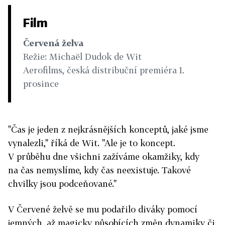
Film
Červená želva
Režie: Michaël Dudok de Wit
Aerofilms, česká distribuční premiéra 1.
prosince
"Čas je jeden z nejkrásnějších konceptů, jaké jsme
vynalezli," říká de Wit. "Ale je to koncept.
V průběhu dne všichni zažíváme okamžiky, kdy
na čas nemyslíme, kdy čas neexistuje. Takové
chvilky jsou podceňované."
V Červené želvě se mu podařilo diváky pomocí
jemných, až magicky působících změn dynamiky či