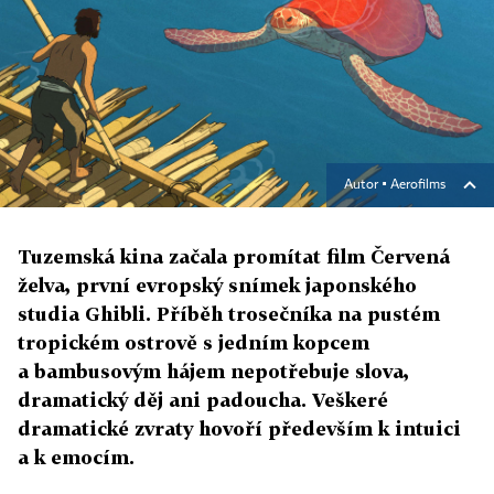
Autor ▪
Aerofilms
Tuzemská kina začala promítat film Červená
želva, první evropský snímek japonského
studia Ghibli. Příběh trosečníka na pustém
tropickém ostrově s jedním kopcem
a bambusovým hájem nepotřebuje slova,
dramatický děj ani padoucha. Veškeré
dramatické zvraty hovoří především k intuici
a k emocím.