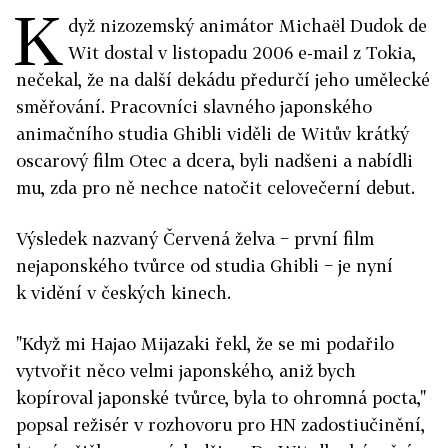
K
dyž nizozemský animátor Michaël Dudok de
Wit dostal v listopadu 2006 e-mail z Tokia,
nečekal, že na další dekádu předurčí jeho umělecké
směřování. Pracovníci slavného japonského
animačního studia Ghibli viděli de Witův krátký
oscarový film Otec a dcera, byli nadšeni a nabídli
mu, zda pro ně nechce natočit celovečerní debut.
Výsledek nazvaný Červená želva − první film
nejaponského tvůrce od studia Ghibli − je nyní
k vidění v českých kinech.
"Když mi Hajao Mijazaki řekl, že se mi podařilo
vytvořit něco velmi japonského, aniž bych
kopíroval japonské tvůrce, byla to ohromná pocta,"
popsal režisér v rozhovoru pro HN zadostiučinění,