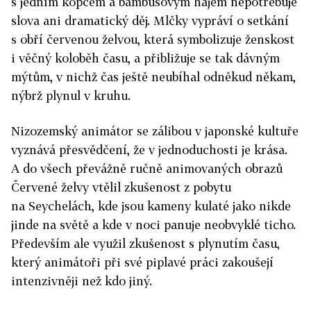
s jedním kopcem a bambusovým hájem nepotřebuje
slova ani dramatický děj. Mlčky vypráví o setkání
s obří červenou želvou, která symbolizuje ženskost
i věčný koloběh času, a přibližuje se tak dávným
mýtům, v nichž čas ještě neubíhal odněkud někam,
nýbrž plynul v kruhu.
Nizozemský animátor se zálibou v japonské kultuře
vyznává přesvědčení, že v jednoduchosti je krása.
A do všech převážně ručně animovaných obrazů
Červené želvy vtělil zkušenost z pobytu
na Seychelách, kde jsou kameny kulaté jako nikde
jinde na světě a kde v noci panuje neobvyklé ticho.
Především ale využil zkušenost s plynutím času,
který animátoři při své piplavé práci zakoušejí
intenzivněji než kdo jiný.