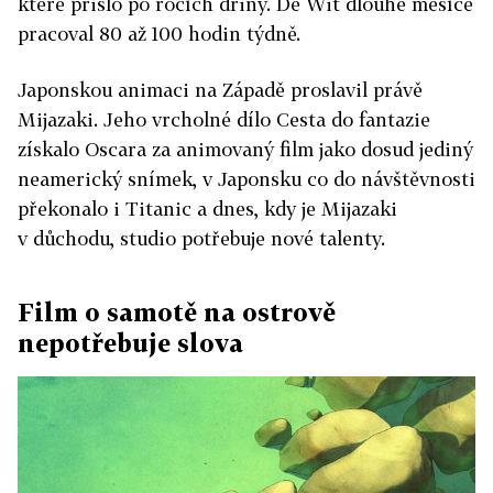
které přišlo po rocích dřiny. De Wit dlouhé měsíce
pracoval 80 až 100 hodin týdně.
Japonskou animaci na Západě proslavil právě
Mijazaki. Jeho vrcholné dílo Cesta do fantazie
získalo Oscara za animovaný film jako dosud jediný
neamerický snímek, v Japonsku co do návštěvnosti
překonalo i Titanic a dnes, kdy je Mijazaki
v důchodu, studio potřebuje nové talenty.
Film o samotě na ostrově
nepotřebuje slova