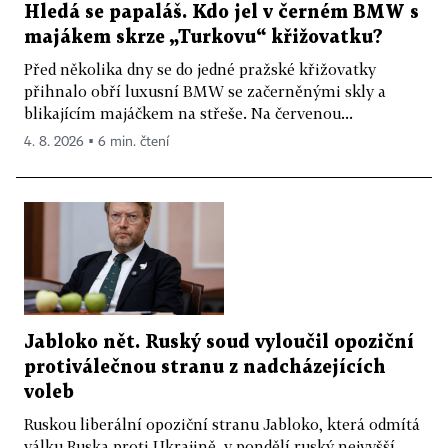
Hledá se papaláš. Kdo jel v černém BMW s
majákem skrze „Turkovu“ křižovatku?
Před několika dny se do jedné pražské křižovatky
přihnalo obří luxusní BMW se začerněnými skly a
blikajícím majáčkem na střeše. Na červenou...
4. 8. 2026 ▪ 6 min. čtení
Jabloko nět. Ruský soud vyloučil opoziční
protiválečnou stranu z nadcházejících
voleb
Ruskou liberální opoziční stranu Jabloko, která odmítá
válku Ruska proti Ukrajině, v pondělí ruský nejvyšší