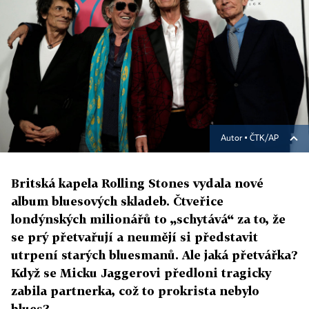
Autor ▪
ČTK/AP
Britská kapela Rolling Stones vydala nové
album bluesových skladeb. Čtveřice
londýnských milionářů to „schytává“ za to, že
se prý přetvařují a neumějí si představit
utrpení starých bluesmanů. Ale jaká přetvářka?
Když se Micku Jaggerovi předloni tragicky
zabila partnerka, což to prokrista nebylo
blues?