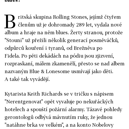
B
ritská skupina Rolling Stones, jejímž čtyřem
členům už je dohromady 289 let, vydala nové
album a hraje na něm blues. Žerty stranou, protože
"Stouni" už přežili několik generací posměváčků,
odpůrců kouření i tyranů, od Brežněva po
Fidela. Po pěti dekádách na pódiu jsou zjizvení,
rozpraskaní, málem zkamenělí, přesto se nad albem
nazvaným Blue & Lonesome usmívají jako děti.
A také tak vyvádějí.
Kytarista Keith Richards se v tričku s nápisem
"Nerentgenovat" opět vyvaluje po nekuřáckých
hotelech a spouští požární alarmy. Tázavé pohledy
gerontologů odbývá mávnutím ruky, že jednou
"natáhne brka ve velkém", a na konto Nobelovy