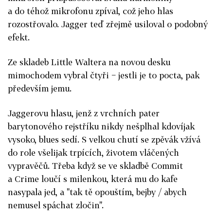
a do téhož mikrofonu zpíval, což jeho hlas
rozostřovalo. Jagger teď zřejmě usiloval o podobný
efekt.
Ze skladeb Little Waltera na novou desku
mimochodem vybral čtyři − jestli je to pocta, pak
především jemu.
Jaggerovu hlasu, jenž z vrchních pater
barytonového rejstříku nikdy nešplhal kdovíjak
vysoko, blues sedí. S velkou chutí se zpěvák vžívá
do role všelijak trpících, životem vláčených
vypravěčů. Třeba když se ve skladbě Commit
a Crime loučí s milenkou, která mu do kafe
nasypala jed, a "tak tě opouštím, bejby / abych
nemusel spáchat zločin".