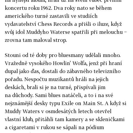
koncertu roku 1962. Dva roky nato se během
amerického turné zastavili ve studiích
vydavatelství Chess Records a přišli o iluze, když
svůj idol Muddyho Waterse spatřili při melouchu −
zrovna tam maloval strop.
Stouni od té doby pro bluesmany udělali mnoho.
Vražedně vysokého Howlin' Wolfa, jenž při hraní
dupal jako ďas, dostali do zábavného televizního
pořadu. Nespočtu muzikantů hráli na jejich
deskách, brali si je na turné, přispívali jim
na důchody. Sami blues natáčeli, a to i na své
nejznámější desky typu Exile on Main St. A když si
Muddy Waters v osmdesátých letech otevřel
vlastní klub, přitáhli tam kamery a se skleničkami
a cigaretami v rukou se sápali na pódium