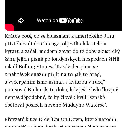
Krátce poté, co se bluesmani z amerického Jihu
přistěhovali do Chicaga, objevili elektrickou
kytaru a začali modernizovat do té doby akustický
žánr, jejich písně po londýnských hospodách šířili
mladí Rolling Stones. "Každý den jsme se
z nahrávek snažili přijít na to, jak to hrají,
a vyčerpáním jsme usínali s kytarou v ruce,"
popisoval Richards tu dobu, kdy ještě bylo "krajně
nepravděpodobné, že by člověk kvůli ženské
obětoval poslech nového Muddyho Waterse".
Převzaté blues Ride 'Em On Down, které natočili
na nynější album, hráli už na svém vůbec prvním