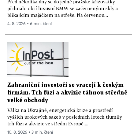
Před několika dny se do jedné pražské křižovatky
přihnalo obří luxusní BMW se začerněnými skly a
blikajícím majáčkem na střeše. Na červenou...
4. 8. 2026 ▪ 6 min. čtení
Zahraniční investoři se vracejí k českým
firmám. Trh fúzí a akvizic táhnou středně
velké obchody
Válka na Ukrajině, energetická krize a prostředí
vyšších úrokových sazeb v posledních letech tlumily
trh fúzí a akvizic ve střední Evropě....
10. 8. 2026 ▪ 3 min. čtení