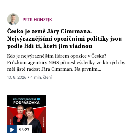
PETR HONZEJK
Česko je země Járy Cimrmana.
Nejvýraznějšími opozičními politiky jsou
podle lidí ti, kteří jim vládnou
Kdo je nejvýraznějším lídrem opozice v Česku?
Průzkum agentury NMS přinesl výsledky, ze kterých by
měl jistě radost Jára Cimrman. Na prvním...
10. 8. 2026 ▪ 4 min. čtení
55:23