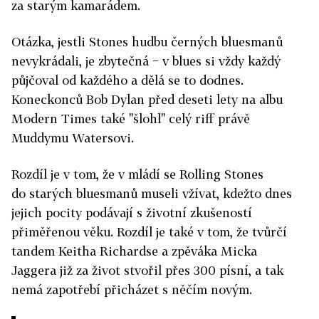
za starým kamarádem.
Otázka, jestli Stones hudbu černých bluesmanů
nevykrádali, je zbytečná − v blues si vždy každý
půjčoval od každého a dělá se to dodnes.
Koneckonců Bob Dylan před deseti lety na albu
Modern Times také "šlohl" celý riff právě
Muddymu Watersovi.
Rozdíl je v tom, že v mládí se Rolling Stones
do starých bluesmanů museli vžívat, kdežto dnes
jejich pocity podávají s životní zkušeností
přiměřenou věku. Rozdíl je také v tom, že tvůrčí
tandem Keitha Richardse a zpěváka Micka
Jaggera již za život stvořil přes 300 písní, a tak
nemá zapotřebí přicházet s něčím novým.