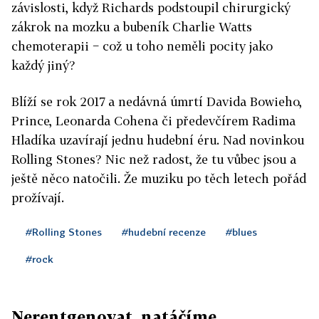
závislosti, když Richards podstoupil chirurgický
zákrok na mozku a bubeník Charlie Watts
chemoterapii − což u toho neměli pocity jako
každý jiný?
Blíží se rok 2017 a nedávná úmrtí Davida Bowieho,
Prince, Leonarda Cohena či předevčírem Radima
Hladíka uzavírají jednu hudební éru. Nad novinkou
Rolling Stones? Nic než radost, že tu vůbec jsou a
ještě něco natočili. Že muziku po těch letech pořád
prožívají.
#Rolling Stones
#hudební recenze
#blues
#rock
Nerentgenovat, natáčíme