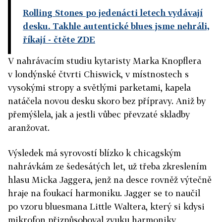
Rolling Stones po jedenácti letech vydávají
desku. Takhle autentické blues jsme nehráli,
říkají
- čtěte ZDE
V nahrávacím studiu kytaristy Marka Knopflera
v londýnské čtvrti Chiswick, v místnostech s
vysokými stropy a světlými parketami, kapela
natáčela novou desku skoro bez přípravy. Aniž by
přemýšlela, jak a jestli vůbec převzaté skladby
aranžovat.
Výsledek má syrovostí blízko k chicagským
nahrávkám ze šedesátých let, už třeba zkreslením
hlasu Micka Jaggera, jenž na desce rovněž výtečně
hraje na foukací harmoniku. Jagger se to naučil
po vzoru bluesmana Little Waltera, který si kdysi
mikrofon přizpůsoboval zvuku harmoniky