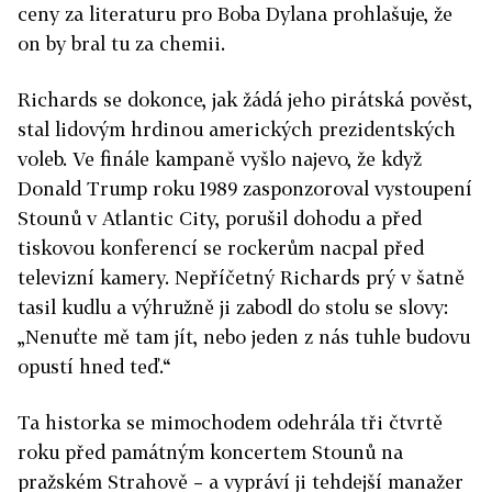
ceny za literaturu pro Boba Dylana prohlašuje, že
on by bral tu za chemii.
Richards se dokonce, jak žádá jeho pirátská pověst,
stal lidovým hrdinou amerických prezidentských
voleb. Ve finále kampaně vyšlo najevo, že když
Donald Trump roku 1989 zasponzoroval vystoupení
Stounů v Atlantic City, porušil dohodu a před
tiskovou konferencí se rockerům nacpal před
televizní kamery. Nepříčetný Richards prý v šatně
tasil kudlu a výhružně ji zabodl do stolu se slovy:
„Nenuťte mě tam jít, nebo jeden z nás tuhle budovu
opustí hned teď.“
Ta historka se mimochodem odehrála tři čtvrtě
roku před památným koncertem Stounů na
pražském Strahově – a vypráví ji tehdejší manažer