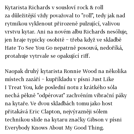
Kytarista Richards v sousloví rock & roll
za důležitější vždy považoval to "roll", tedy jak nad
rytmikou vyklenout přirozeně pulzující, valivou
vrstvu kytar. Ani na novém albu Richards nesóluje,
jen hraje typicky osobitě − třeba když ve skladbě
Hate To See You Go nepatrně posouvá, nedoříká,
protahuje vytrvale se opakující riff.
Naopak druhý kytarista Ronnie Wood na několika
místech zazáří − kupříkladu v písni Just Like
I Treat You, kde poslední notu z krátkého sóla
nechá pěkně "odpérovat" zachvěním vibrační páky
na kytaře. Ve dvou skladbách tomu jako host
přitakává Eric Clapton, nejvýrazněji sólem
technikou slide na kytaru značky Gibson v písni
Everybody Knows About My Good Thing.