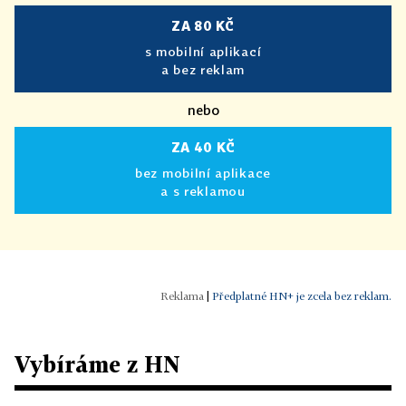
ZA 80 KČ
s mobilní aplikací
a bez reklam
nebo
ZA 40 KČ
bez mobilní aplikace
a s reklamou
|
Předplatné HN+ je zcela bez reklam.
Vybíráme z HN