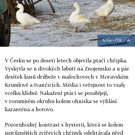
Autor ▪
ČTK
V Česku se po deseti letech objevila ptačí chřipka.
Vyskytla se u divokých labutí na Zno­jemsku a u pár
desítek kusů drůbeže v malochovech v Moravském
Krumlově a Ivančicích. Média i veřejnost to vzaly
vcelku klidně. Nakažení ptáci se pozabíjejí,
v rozumném okruhu kolem ohniska se vyhlásí
karanténa a hotovo.
Pozoruhodný kontrast s hysterií, která se kolem
nejrůznějších zvířecích chřipek odehrávala před