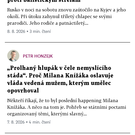
proti balistickým střelám
Rusko v noci na sobotu znovu zaútočilo na Kyjev a jeho
okolí. Při útoku zahynul tříletý chlapec se svými
prarodiči. Jeho rodiče a patnáctiletý...
8. 8. 2026 ▪ 3 min. čtení
PETR HONZEJK
„Prolhaný hlupák v čele nemyslícího
stáda“. Proč Milana Knížáka oslavuje
vláda vedená mužem, kterým umělec
opovrhoval
Někteří říkají, že to byl poslední happening Milana
Knížáka. A něco na tom je. Pohřeb se státními poctami
organizovaný těmi, kterými slavný...
7. 8. 2026 ▪ 4 min. čtení