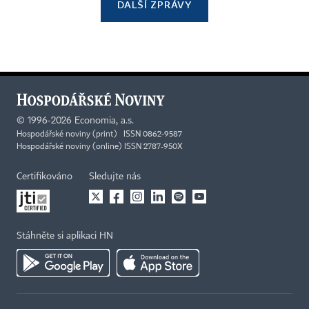
DALŠÍ ZPRÁVY
©
1996-2026
Economia, a.s.
Hospodářské noviny (print) ISSN 0862-9587
Hospodářské noviny (online) ISSN 2787-950X
Certifikováno
Sledujte nás
Stáhněte si aplikaci HN