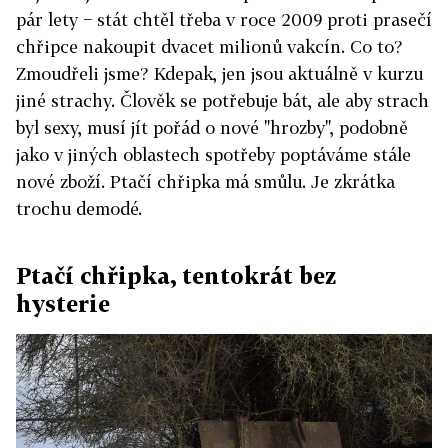
pár lety − stát chtěl třeba v roce 2009 proti prasečí
chřipce nakoupit dvacet milionů vakcín. Co to?
Zmoudřeli jsme? Kdepak, jen jsou aktuálně v kurzu
jiné strachy. Člověk se potřebuje bát, ale aby strach
byl sexy, musí jít pořád o nové "hrozby", podobně
jako v jiných oblastech spotřeby poptáváme stále
nové zboží. Ptačí chřipka má smůlu. Je zkrátka
trochu demodé.
Ptačí chřipka, tentokrát bez
hysterie