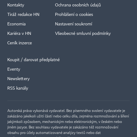
Kontakty
Ochrana osobních údajů
Tiráž redakce HN
Prohlášení o cookies
Economia
Nastavení soukromí
Kariéra v HN
Všeobecné smluvní podmínky
Ceník inzerce
Koupit / darovat předplatné
Eventy
×
Newslettery
RSS kanály
Autorská práva vykonává vydavatel. Bez písemného svolení vydavatele je
zakázáno jakékoli užití částí nebo celku díla, zejména rozmnožování a šíření
jakýmkoli způsobem, mechanickým nebo elektronickým, v českém nebo
jiném jazyce. Bez souhlasu vydavatele je zakázáno též rozmnožování
obsahu pro účely automatizované analýzy textů nebo dat