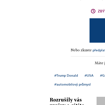
ZBÝ
Nebo zkuste
předpla
Máte j
#Trump Donald
#USA
#G
#automobilový průmysl
Rozrušily vás