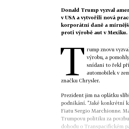
Donald Trump vyzval ameri
v USA a vytvořili nová pra
korporátní daně a mírnějš
proti výrobě aut v Mexiku.
T
rump znovu vyzval
výrobu, a pomohly
snídani to řekl př
automobilek v zem
značku Chrysler.
Prezident jim na oplátku slíb
podnikání. "Jaké konkrétní kr
Fiatu Sergio Marchionne. Mar
Trumpovu politiku za povzbud
dohodu o Transpacifickém pa