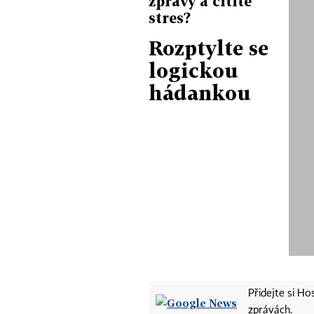
zprávy a cítíte
stres?
Rozptylte se
logickou
hádankou
Přidejte si H
zprávách.