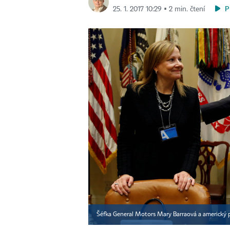
P
25. 1. 2017 10:29 ▪ 2 min. čtení
Šéfka General Motors Mary Barraová a americký