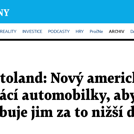
ARCHIV
REALITY
INVESTICE
PODCASTY
HRY
PročNe
D
oland: Nový americ
ácí automobilky, ab
buje jim za to nižší 