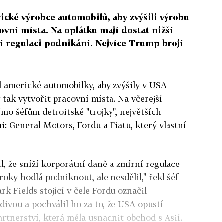
cké výrobce automobilů, aby zvýšili výrobu
covní místa. Na oplátku mají dostat nižší
í regulaci podnikání. Nejvíce Trump brojí
 americké automobilky, aby zvýšily v USA
 tak vytvořit pracovní místa. Na včerejší
ímo šéfům detroitské "trojky", největších
i: General Motors, Fordu a Fiatu, který vlastní
il, že sníží korporátní daně a zmírní regulace
oky hodlá podniknout, ale nesdělil," řekl šéf
k Fields stojící v čele Fordu označil
ivou a pochválil ho za to, že USA opustí
rtnerství, která měla usnadnit obchod s Asií.