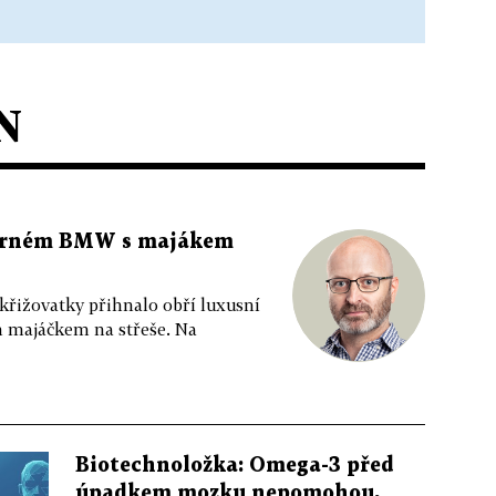
N
 černém BMW s majákem
 křižovatky přihnalo obří luxusní
m majáčkem na střeše. Na
Biotechnoložka: Omega-3 před
úpadkem mozku nepomohou,