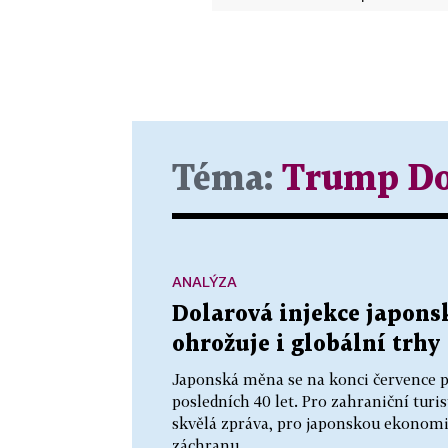
Téma:
Trump Do
ANALÝZA
Dolarová injekce japons
ohrožuje i globální trhy
Japonská měna se na konci července pr
posledních 40 let. Pro zahraniční tur
skvělá zpráva, pro japonskou ekonomik
záchranu...