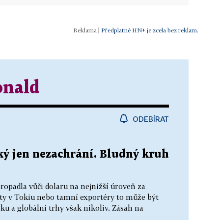
|
Předplatné HN+ je zcela bez reklam.
nald
ODEBÍRAT
ký jen nezachrání. Bludný kruh
opadla vůči dolaru na nejnižší úroveň za
isty v Tokiu nebo tamní exportéry to může být
u a globální trhy však nikoliv. Zásah na