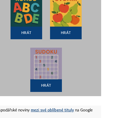
HRÁT
HRÁT
HRÁT
mezi své oblíbené tituly
ospodářské noviny
na Google