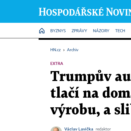
HOME
BYZNYS
ZPRÁVY
NÁZORY
TECH
HN.cz
›
Archiv
EXTRA
Trumpův aut
tlačí na dom
výrobu, a sli
Václav Lavička
redaktor