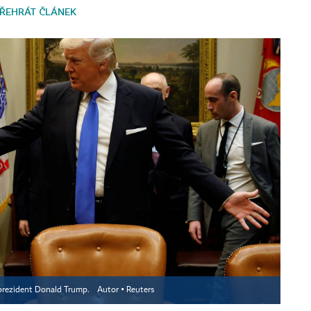
ŘEHRÁT ČLÁNEK
 prezident Donald Trump.
Autor ▪
Reuters