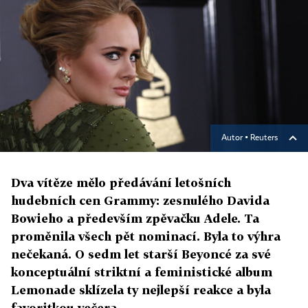
Autor ▪
Reuters
Dva vítěze mělo předávání letošních
hudebních cen Grammy: zesnulého Davida
Bowieho a především zpěvačku Adele. Ta
proměnila všech pět nominací. Byla to výhra
nečekaná. O sedm let starší Beyoncé za své
konceptuální striktní a feministické album
Lemonade sklízela ty nejlepší reakce a byla
favoritkou večera.