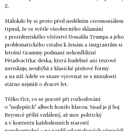
Z.
Málokdo by si proto před nedělním ceremoniálem
tipnul, že ve světle všeobecného zklamání
z prezidentského vítězství Donalda Trumpa a jeho
problematického vztahu k ženám a imigrantům si
letošní Grammy podmaní nekonfliktní
Pětadvacítka: deska, která hudebně ani textově
neriskuje, neuhýbá z klasické písňové formy
a na níž Adele ve snaze vyrovnat se s minulostí
stárne nejmíň o dvacet let.
Těžko říct, co se porotě při rozhodování
o "nejlepších" albech honilo hlavou. Snad je jí boj
Beyoncé příliš vzdálený, až moc politický
a v kontextu každodenních starostí
neuchopitelný − na rozdíl od vztahových výpovědí