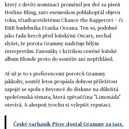
který z devíti nominací proměnil jen dvě za píseň
Hotline Bling, zato esemeskou poblahopřál objevu
roku, třiadvacetiletému Chance the Rapperovi − či
R&B hudebníka Franka Oceana. Ten se, podobně
jako řada herců před loňskými Oscary, nechal
slyšet, že porota Grammy nadržuje bílým
interpretům. Fanoušky i kritikou ceněné loňské
album Blonde proto do soutěže ani nepřihlásil.
Ať už je to s preferencemi porotců Grammy
jakkoliv, soutěž letos propásla dobrou příležitost
zapojit se spolu s Beyoncé do diskuse na důležitá
společenská témata, která zpěvaččina "Limonáda"
otevírá. A alespoň trochu si vylepšit reputaci.
Český varhaník Pivec dostal Grammy za jazz.