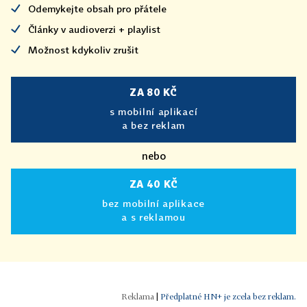
Odemykejte obsah pro přátele
Články v audioverzi + playlist
Možnost kdykoliv zrušit
ZA 80 KČ
s mobilní aplikací
a bez reklam
nebo
ZA 40 KČ
bez mobilní aplikace
a s reklamou
|
Předplatné HN+ je zcela bez reklam.