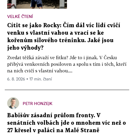
VELKÉ ČTENÍ
Cítit se jako Rocky: Čím dál víc lidí cvičí
venku s vlastní vahou a vrací se ke
kořenům silového tréninku. Jaké jsou
jeho výhody?
Zvedat těžká závaží ve fitku? Jde to i jinak. V Česku
přibývá venkovních posiloven a spolu s tím i těch, kteří
na nich cvičí s vlastní vahou....
6. 8. 2026 ▪ 17 min. čtení
PETR HONZEJK
Babišův zásadní průlom fronty. V
senátních volbách jde o mnohem víc než o
27 křesel v paláci na Malé Straně