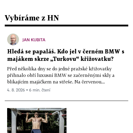
Vybíráme z HN
JAN KUBITA
Hledá se papaláš. Kdo jel v černém BMW s
majákem skrze „Turkovu“ křižovatku?
Před několika dny se do jedné pražské křižovatky
přihnalo obří luxusní BMW se začerněnými skly a
blikajícím majáčkem na střeše. Na červenou...
4. 8. 2026 ▪ 6 min. čtení