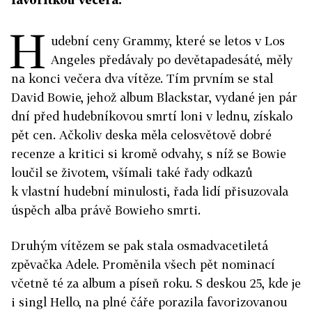
H
udební ceny Grammy, které se letos v Los
Angeles předávaly po devětapadesáté, měly
na konci večera dva vítěze. Tím prvním se stal
David Bowie, jehož album Blackstar, vydané jen pár
dní před hudebníkovou smrtí loni v lednu, získalo
pět cen. Ačkoliv deska měla celosvětově dobré
recenze a kritici si kromě odvahy, s níž se Bowie
loučil se životem, všímali také řady odkazů
k vlastní hudební minulosti, řada lidí přisuzovala
úspěch alba právě Bowieho smrti.
Druhým vítězem se pak stala osmadvacetiletá
zpěvačka Adele. Proměnila všech pět nominací
včetně té za album a píseň roku. S deskou 25, kde je
i singl Hello, na plné čáře porazila favorizovanou