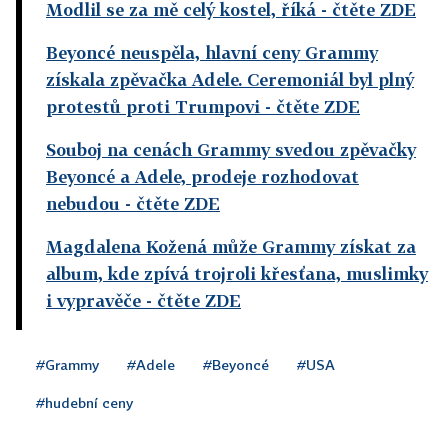
Modlil se za mě celý kostel, říká
- čtěte ZDE
Beyoncé neuspěla, hlavní ceny Grammy
získala zpěvačka Adele. Ceremoniál byl plný
protestů proti Trumpovi
- čtěte ZDE
Souboj na cenách Grammy svedou zpěvačky
Beyoncé a Adele, prodeje rozhodovat
nebudou
- čtěte ZDE
Magdalena Kožená může Grammy získat za
album, kde zpívá trojroli křesťana, muslimky
i vypravěče
- čtěte ZDE
#Grammy
#Adele
#Beyoncé
#USA
#hudební ceny