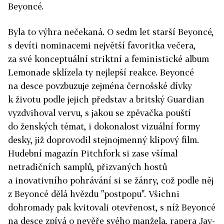
Beyoncé.
Byla to výhra nečekaná. O sedm let starší Beyoncé,
s devíti nominacemi největší favoritka večera,
za své konceptuální striktní a feministické album
Lemonade sklízela ty nejlepší reakce. Beyoncé
na desce povzbuzuje zejména černošské dívky
k životu podle jejich představ a britský Guardian
vyzdvihoval vervu, s jakou se zpěvačka pouští
do ženských témat, i dokonalost vizuální formy
desky, již doprovodil stejnojmenný klipový film.
Hudební magazín Pitchfork si zase všímal
netradičních samplů, přizvaných hostů
a inovativního pohrávání si se žánry, což podle něj
z Beyoncé dělá hvězdu "postpopu". Všichni
dohromady pak kvitovali otevřenost, s níž Beyoncé
na desce zpívá o nevěře svého manžela, rapera Jay-