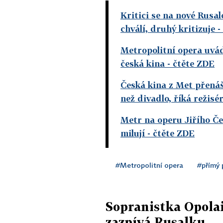
Kritici se na nové Rusa
chválí, druhý kritizuje
-
Metropolitní opera uvád
česká kina
- čtěte ZDE
Česká kina z Met přenáše
než divadlo, říká režisé
Metr na operu Jiřího Č
milují
- čtěte ZDE
#Metropolitní opera
#přímý 
Sopranistka Opolai
zazpívá Rusalku