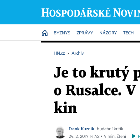
HOME
BYZNYS
ZPRÁVY
NÁZORY
TECH
HN.cz
›
Archiv
Je to krutý 
o Rusalce. V
kin
Frank Kuznik
hudební kritik
24. 2. 2017 14:42 ▪ 4 min. čtení