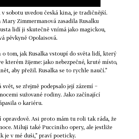
v sobotu uvedou česká kina, je tradičnější.
ka Mary Zimmermanová zasadila Rusalku
usta lidí ji skutečně vnímá jako magickou,
vá pěvkyně Opolaisová.
 o tom, jak Rusalka vstoupí do světa lidí, který
ve kterém žijeme: jako nebezpečné, kruté místo,
ět, aby přežil. Rusalka se to rychle naučí."
svět, se zřejmě podepsalo její zázemí −
mocemi sužované rodiny. Jako začínající
asila o kariéru.
 opravdově. Asi proto mám tu roli tak ráda, že
ce. Miluji také Pucciniho opery, ale jestliže
 je v mé duši," praví poeticky.