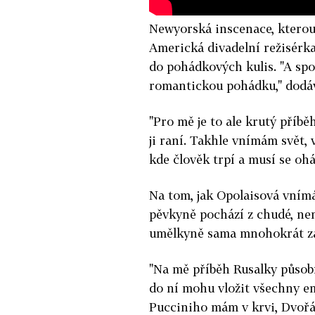
Newyorská inscenace, kterou 
Americká divadelní režisér
do pohádkových kulis. "A spo
romantickou pohádku," dodá
"Pro mě je to ale krutý příběh
ji raní. Takhle vnímám svět, 
kde člověk trpí a musí se ohán
Na tom, jak Opolaisová vnímá 
pěvkyně pochází z chudé, ne
umělkyně sama mnohokrát záp
"Na mě příběh Rusalky působí
do ní mohu vložit všechny emo
Pucciniho mám v krvi, Dvořák