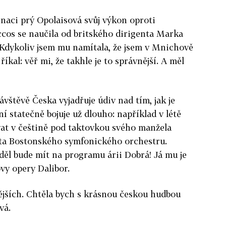
naci prý Opolaisová svůj výkon oproti
eccos se naučila od britského dirigenta Marka
. Kdykoliv jsem mu namítala, že jsem v Mnichově
říkal: věř mi, že takhle je to správnější. A měl
štěvě Česka vyjadřuje údiv nad tím, jak je
ní statečně bojuje už dlouho: například v létě
vat v češtině pod taktovkou svého manžela
nta Bostonského symfonického orchestru.
ěl bude mít na programu árii Dobrá! Já mu je
vy opery Dalibor.
ějších. Chtěla bych s krásnou českou hudbou
vá.