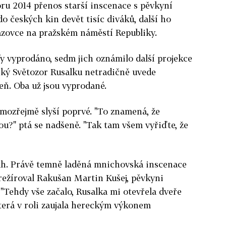
oru 2014 přenos starší inscenace s pěvkyní
o českých kin devět tisíc diváků, další ho
azovce na pražském náměstí Republiky.
y vyprodáno, sedm jich oznámilo další projekce
ský Světozor Rusalku netradičně uvede
eň. Oba už jsou vyprodané.
mozřejmě slyší poprvé. "To znamená, že
u?" ptá se nadšeně. "Tak tam všem vyřiďte, že
ah. Právě temně laděná mnichovská inscenace
 režíroval Rakušan Martin Kušej, pěvkyni
"Tehdy vše začalo, Rusalka mi otevřela dveře
která v roli zaujala hereckým výkonem