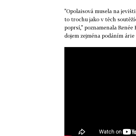
"Opolaisová musela na jevišti
to trochu jako v těch soutěž
poprsí," poznamenala Renée F
dojem zejména podáním árie