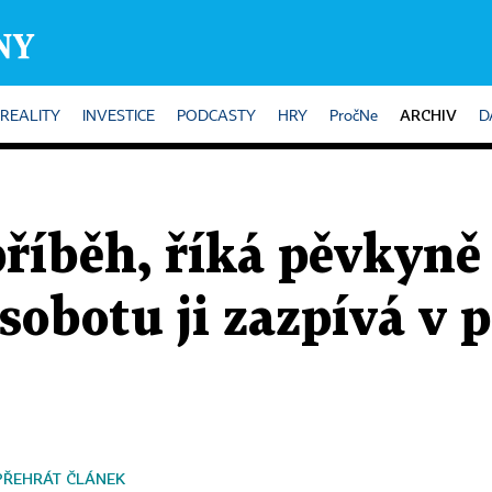
ARCHIV
REALITY
INVESTICE
PODCASTY
HRY
PročNe
D
příběh, říká pěvkyně
 sobotu ji zazpívá v 
PŘEHRÁT ČLÁNEK