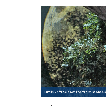
Rusalku v přenosu z Met ztvární Kristine Opolai