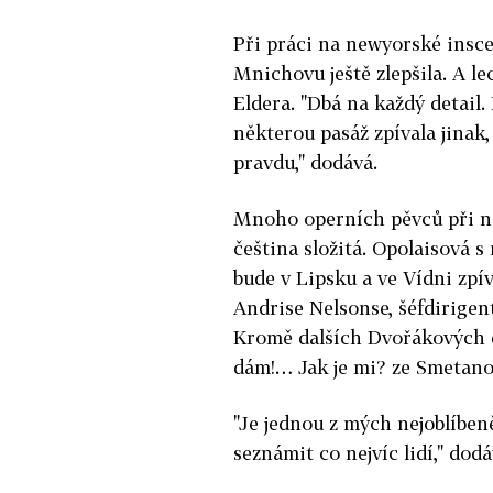
Při práci na newyorské insce
Mnichovu ještě zlepšila. A l
Eldera. "Dbá na každý detail
některou pasáž zpívala jinak, 
pravdu," dodává.
Mnoho operních pěvců při náv
čeština složitá. Opolaisová s 
bude v Lipsku a ve Vídni zpí
Andrise Nelsonse, šéfdirige
Kromě dalších Dvořákových d
dám!… Jak je mi? ze Smetano
"Je jednou z mých nejoblíben
seznámit co nejvíc lidí," dodá