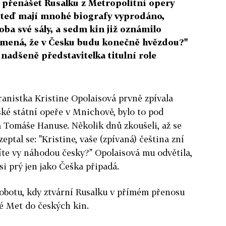
 přenášet Rusalku z Metropolitní opery
ž teď mají mnohé biografy vyprodáno,
ba své sály, a sedm kin již oznámilo
amená, že v Česku budu konečně hvězdou?"
nadšeně představitelka titulní role
ranistka Kristine Opolaisová prvně zpívala
ké státní opeře v Mnichově, bylo to pod
 Tomáše Hanuse. Několik dnů zkoušeli, až se
eptal se: "Kristine, vaše (zpívaná) čeština zní
e vy náhodou česky?" Opolaisová mu odvětila,
si prý jen jako Češka připadá.
sobotu, kdy ztvární Rusalku v přímém přenosu
é Met do českých kin.