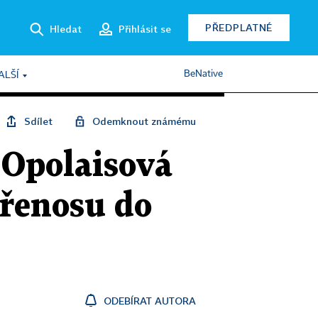
PŘEDPLATNÉ
Hledat
Přihlásit se
BeNative
ALŠÍ
Sdílet
Odemknout známému
 Opolaisová
přenosu do
ODEBÍRAT AUTORA