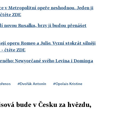
lce v Metropolitní opeře neshodnou. Jeden ji
 čtěte ZDE
í novou Rusalku, brzy ji budou přenášet
jí operu Romeo a Julie. Vyzní stokrát silněji
r
- čtěte ZDE
erného: Newyorčané svého Levina i Dominga
přenos
#Dvořák Antonín
#Opolais Kristine
sová bude v Česku za hvězdu,