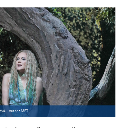
sová.
Autor ▪
MET