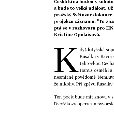
Česká kina budou v sobotu
a bude to velká událost. U
pražský Světozor dokonce o
projekce záznamu. "To zn
ptá se v rozhovoru pro HN 
Kristine Opolaisová.
K
dyž lotyšská sop
Rusalku v Bavors
taktovkou Čecha
Hanus osmělil a z
nesmírně povědomě. Nemluvít
že nikoliv. Při zpěvu Rusalky 
Ten pocit bude mít znovu v 
Dvořákovy opery z newyorsk