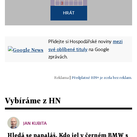
HRÁT
mezi
Přidejte si Hospodářské noviny
své oblíbené tituly
na Google
zprávách.
|
Předplatné HN+ je zcela bez reklam.
Vybíráme z HN
JAN KUBITA
Hledá se papaláš. Kdo jel v černém BMW s