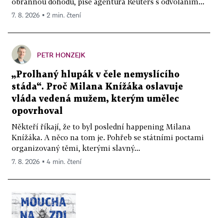
obrannou dohodu, píše agentura Reuters s odvoláním...
7. 8. 2026 ▪ 2 min. čtení
PETR HONZEJK
„Prolhaný hlupák v čele nemyslícího
stáda“. Proč Milana Knížáka oslavuje
vláda vedená mužem, kterým umělec
opovrhoval
Někteří říkají, že to byl poslední happening Milana
Knížáka. A něco na tom je. Pohřeb se státními poctami
organizovaný těmi, kterými slavný...
7. 8. 2026 ▪ 4 min. čtení