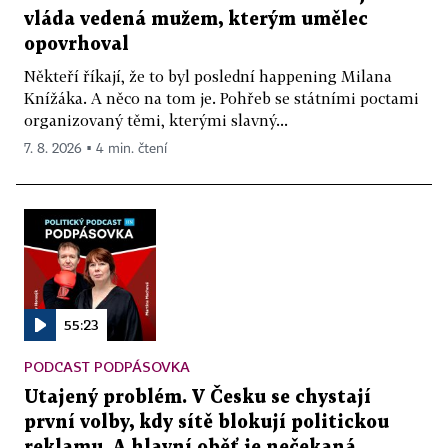
vláda vedená mužem, kterým umělec
opovrhoval
Někteří říkají, že to byl poslední happening Milana
Knížáka. A něco na tom je. Pohřeb se státními poctami
organizovaný těmi, kterými slavný...
7. 8. 2026 ▪ 4 min. čtení
55:23
PODCAST PODPÁSOVKA
Utajený problém. V Česku se chystají
první volby, kdy sítě blokují politickou
reklamu. A hlavní oběť je nečekaná