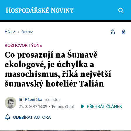
HN.cz
›
Archiv
ROZHOVOR TÝDNE
Co prosazují na Šumavě
ekologové, je úchylka a
masochismus, říká největší
šumavský hoteliér Talián
Jiří Pšenička
redaktor
PŘEHRÁT ČLÁNEK
24. 3. 2017 13:09 ▪ 14 min. čtení
ODEBÍRAT AUTORA