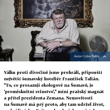
Autor ▪
Libor Fojtík
Válku proti divočině jsme prohráli, připouští
největší šumavský hoteliér František Talián.
"To, co prosazují ekologové na Šumavě, je
'promiskuitní svinstvo'," míní pražský magnát
a přítel prezidenta Zemana. Nemovitosti
na Šumavě má prý proto, aby tam udržel život,