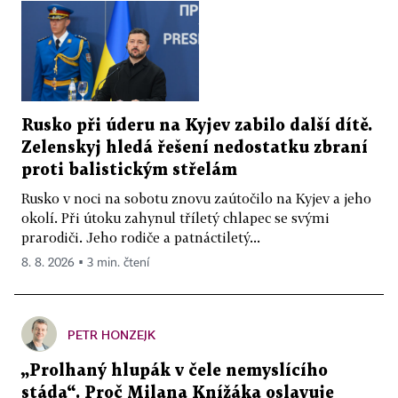
Rusko při úderu na Kyjev zabilo další dítě.
Zelenskyj hledá řešení nedostatku zbraní
proti balistickým střelám
Rusko v noci na sobotu znovu zaútočilo na Kyjev a jeho
okolí. Při útoku zahynul tříletý chlapec se svými
prarodiči. Jeho rodiče a patnáctiletý...
8. 8. 2026 ▪ 3 min. čtení
PETR HONZEJK
„Prolhaný hlupák v čele nemyslícího
stáda“. Proč Milana Knížáka oslavuje