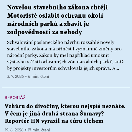
Novelou stavebního zákona chtějí
Motoristé oslabit ochranu okolí
národních parků a zbavit je
zodpovědnosti za nehody
Schvalování poslaneckého návrhu rozsáhlé novely
stavebního zákona má přinést i významné změny pro
národní parky. Zákon by měl například umožnit
výstavbu v části ochranných zón národních parků, aniž
by projekty investorům schvalovala jejich správa. A...
3. 7. 2026 ▪ 6 min. čtení
REPORTÁŽ
Vzhůru do divočiny, kterou nejspíš neznáte.
V čem je jiná druhá strana Šumavy?
Reportér HN vyrazil na túru tichem
19. 6. 2026 ▪ 17 min. čtení