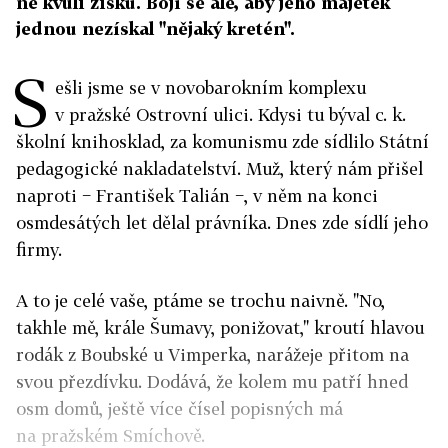
ne kvůli zisku. Bojí se ale, aby jeho majetek
jednou nezískal "nějaký kretén".
S
ešli jsme se v novobarokním komplexu
v pražské Ostrovní ulici. Kdysi tu býval c. k.
školní knihosklad, za komunismu zde sídlilo Státní
pedagogické nakladatelství. Muž, který nám přišel
naproti − František Talián −, v něm na konci
osmdesátých let dělal právníka. Dnes zde sídlí jeho
firmy.
A to je celé vaše, ptáme se trochu naivně. "No,
takhle mě, krále Šumavy, ponižovat," kroutí hlavou
rodák z Boubské u Vimperka, narážeje přitom na
svou přezdívku. Dodává, že kolem mu patří hned
osm domů, ještě více čísel popisných má
na pražském Smíchově.