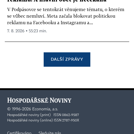
V Podpásovce se tentokrát věnujeme tématu, o kterém
se vůbec nemluví. Meta začala blokovat politickou
reklamu na Facebooku a Instagramu a...
7. 8. 2026 ▪ 55:23 min.
DALŠÍ ZPRÁVY
©
1996-2026
Economia, a.s.
Hospodářské noviny (print) ISSN 0862-9587
Hospodářské noviny (online) ISSN 2787-950X
Certifikováno
Sledujte nás