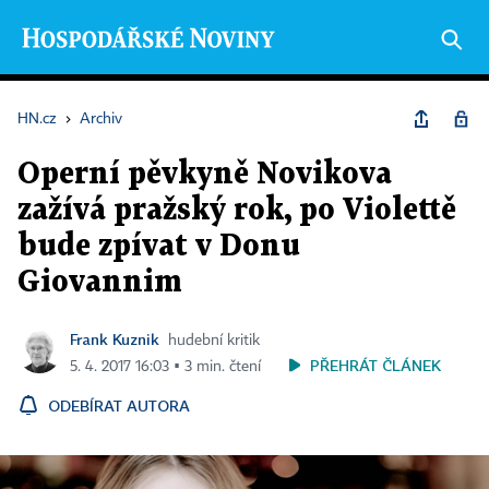
HN.cz
›
Archiv
Operní pěvkyně Novikova
zažívá pražský rok, po Violettě
bude zpívat v Donu
Giovannim
Frank Kuznik
hudební kritik
PŘEHRÁT ČLÁNEK
5. 4. 2017 16:03 ▪ 3 min. čtení
ODEBÍRAT AUTORA