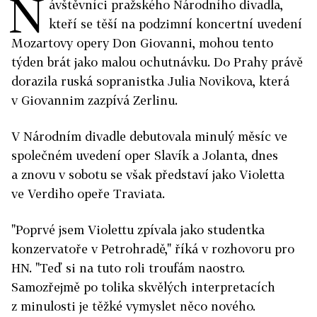
N
ávštěvníci pražského Národního divadla,
kteří se těší na podzimní koncertní uvedení
Mozartovy opery Don Giovanni, mohou tento
týden brát jako malou ochutnávku. Do Prahy právě
dorazila ruská sopranistka Julia Novikova, která
v Giovannim zazpívá Zerlinu.
V Národním divadle debutovala minulý měsíc ve
společném uvedení oper Slavík a Jolanta, dnes
a znovu v sobotu se však představí jako Violetta
ve Verdiho opeře Traviata.
"Poprvé jsem Violettu zpívala jako studentka
konzervatoře v Petrohradě," říká v rozhovoru pro
HN. "Teď si na tuto roli troufám naostro.
Samozřejmě po tolika skvělých interpretacích
z minulosti je těžké vymyslet něco nového.