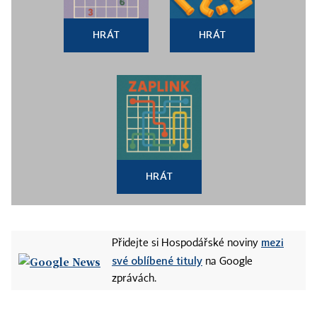
HRÁT
HRÁT
HRÁT
mezi
Přidejte si Hospodářské noviny
své oblíbené tituly
na Google
zprávách.