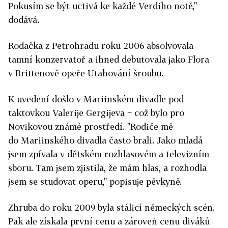
Pokusím se být uctivá ke každé Verdiho notě,"
dodává.
Rodačka z Petrohradu roku 2006 absolvovala
tamní konzervatoř a ihned debutovala jako Flora
v Brittenově opeře Utahování šroubu.
K uvedení došlo v Mariinském divadle pod
taktovkou Valerije Gergijeva − což bylo pro
Novikovou známé prostředí. "Rodiče mě
do Mariinského divadla často brali. Jako mladá
jsem zpívala v dětském rozhlasovém a televizním
sboru. Tam jsem zjistila, že mám hlas, a rozhodla
jsem se studovat operu," popisuje pěvkyně.
Zhruba do roku 2009 byla stálicí německých scén.
Pak ale získala první cenu a zároveň cenu diváků