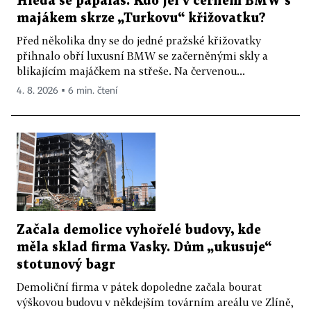
Hledá se papaláš. Kdo jel v černém BMW s
majákem skrze „Turkovu“ křižovatku?
Před několika dny se do jedné pražské křižovatky
přihnalo obří luxusní BMW se začerněnými skly a
blikajícím majáčkem na střeše. Na červenou...
4. 8. 2026 ▪ 6 min. čtení
Začala demolice vyhořelé budovy, kde
měla sklad firma Vasky. Dům „ukusuje“
stotunový bagr
Demoliční firma v pátek dopoledne začala bourat
výškovou budovu v někdejším továrním areálu ve Zlíně,