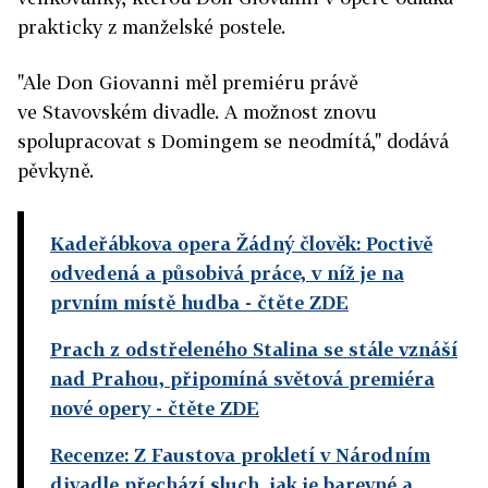
prakticky z manželské postele.
"Ale Don Giovanni měl premiéru právě
ve Stavovském divadle. A možnost znovu
spolupracovat s Domingem se neodmítá," dodává
pěvkyně.
Kadeřábkova opera Žádný člověk: Poctivě
odvedená a působivá práce, v níž je na
prvním místě hudba
- čtěte ZDE
Prach z odstřeleného Stalina se stále vznáší
nad Prahou, připomíná světová premiéra
nové opery
- čtěte ZDE
Recenze: Z Faustova prokletí v Národním
divadle přechází sluch, jak je barevné a