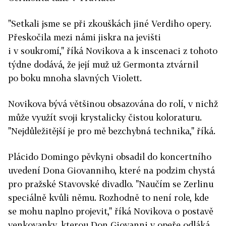
"Setkali jsme se při zkouškách jiné Verdiho opery.
Přeskočila mezi námi jiskra na jevišti
i v soukromí," říká Novikova a k inscenaci z tohoto
týdne dodává, že její muž už Germonta ztvárnil
po boku mnoha slavných Violett.
Novikova bývá většinou obsazována do rolí, v nichž
může využít svoji krystalicky čistou koloraturu.
"Nejdůležitější je pro mě bezchybná technika," říká.
Plácido Domingo pěvkyni obsadil do koncertního
uvedení Dona Giovanniho, které na podzim chystá
pro pražské Stavovské divadlo. "Naučím se Zerlinu
speciálně kvůli němu. Rozhodně to není role, kde
se mohu naplno projevit," říká Novikova o postavě
venkovanky, kterou Don Giovanni v opeře odláká