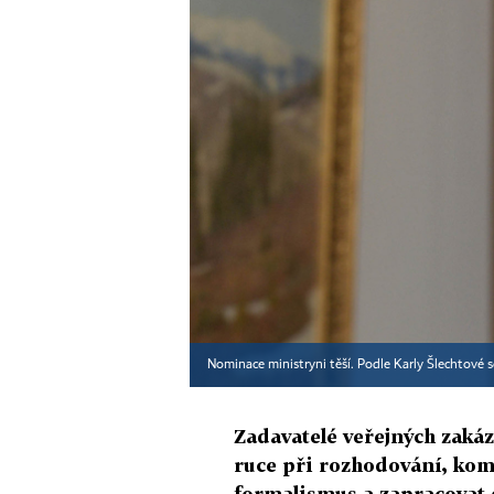
Nominace ministryni těší. Podle Karly Šlechtové s
Zadavatelé veřejných zakáz
ruce při rozhodování, kom
formalismus a zapracovat 