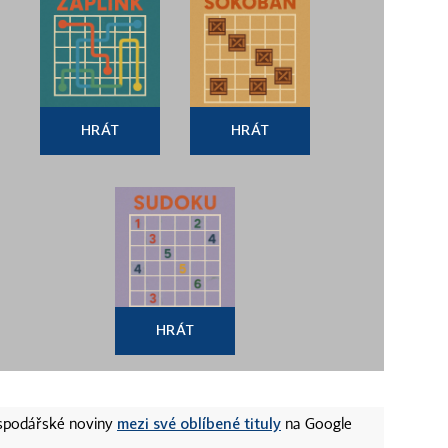
HRÁT
HRÁT
HRÁT
mezi své oblíbené tituly
ospodářské noviny
na Google