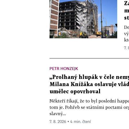
Z
m
s
De
vý
kt
7.
PETR HONZEJK
„Prolhaný hlupák v čele nemy
Milana Knížáka oslavuje vlá
umělec opovrhoval
Někteří říkají, že to byl poslední ha
tom je. Pohřeb se státními poctami o
slavný...
7. 8. 2026 ▪ 4 min. čtení