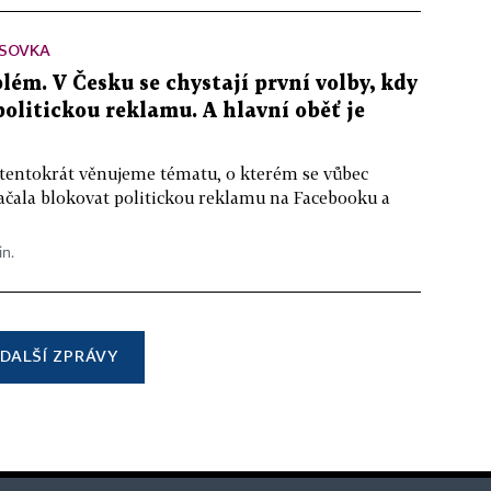
SOVKA
lém. V Česku se chystají první volby, kdy
 politickou reklamu. A hlavní oběť je
 tentokrát věnujeme tématu, o kterém se vůbec
ačala blokovat politickou reklamu na Facebooku a
in.
DALŠÍ ZPRÁVY