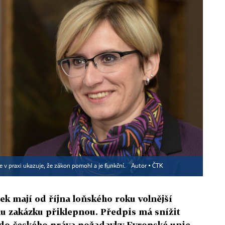
e v praxi ukazuje, že zákon pomohl a je funkční.
Autor ▪
ČTK
ek mají od října loňského roku volnější
u zakázku přiklepnou. Předpis má snížit
do českého práva požadavky Evropské unie.