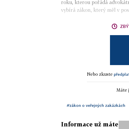
roku, kterou pořádá advokátn
vybírá zákon, který měl v po
ZBÝ
Nebo zkuste
předpla
Máte j
#zákon o veřejných zakázkách
Informace už máte