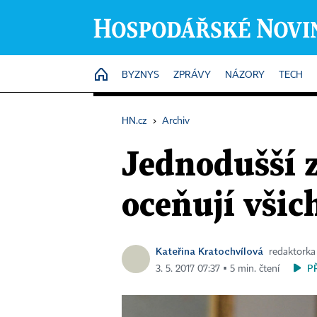
HOME
BYZNYS
ZPRÁVY
NÁZORY
TECH
HN.cz
›
Archiv
Jednodušší 
oceňují všic
Kateřina Kratochvílová
redaktorka
P
3. 5. 2017 07:37 ▪ 5 min. čtení