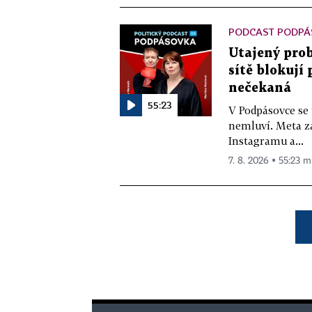
PODCAST PODPÁ
Utajený prob
sítě blokují
nečekaná
55:23
V Podpásovce se
nemluví. Meta z
Instagramu a...
7. 8. 2026 ▪ 55:23 m