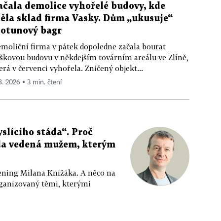
ačala demolice vyhořelé budovy, kde
ěla sklad firma Vasky. Dům „ukusuje“
totunový bagr
moliční firma v pátek dopoledne začala bourat
škovou budovu v někdejším továrním areálu ve Zlíně,
erá v červenci vyhořela. Zničený objekt...
 8. 2026 ▪ 3 min. čtení
slícího stáda“. Proč
da vedená mužem, kterým
ppening Milana Knížáka. A něco na
rganizovaný těmi, kterými