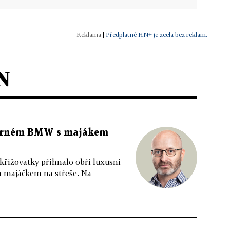
|
Předplatné HN+ je zcela bez reklam.
N
 černém BMW s majákem
 křižovatky přihnalo obří luxusní
m majáčkem na střeše. Na