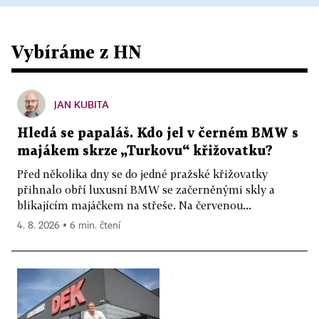
Vybíráme z HN
JAN KUBITA
Hledá se papaláš. Kdo jel v černém BMW s
majákem skrze „Turkovu“ křižovatku?
Před několika dny se do jedné pražské křižovatky
přihnalo obří luxusní BMW se začerněnými skly a
blikajícím majáčkem na střeše. Na červenou...
4. 8. 2026 ▪ 6 min. čtení