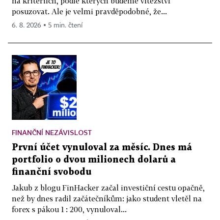
na kritériích, podle kterých budeme vítězství
posuzovat. Ale je velmi pravděpodobné, že...
6. 8. 2026 ▪ 5 min. čtení
FINANČNÍ NEZÁVISLOST
První účet vynuloval za měsíc. Dnes má
portfolio o dvou milionech dolarů a
finanční svobodu
Jakub z blogu FinHacker začal investiční cestu opačně,
než by dnes radil začátečníkům: jako student vletěl na
forex s pákou 1 : 200, vynuloval...