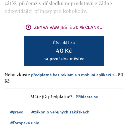
zátěž, přičemž v důsledku nepředstavuje žádné
odpovídající přínosy pro kohokoliv.
ZBÝVÁ VÁM JEŠTĚ 30 % ČLÁNKU
Číst dál za
40 Kč
na první dva měsíce
Nebo zkuste
za 80
předplatné bez reklam a s mobilní aplikací
Kč.
Máte již předplatné?
Přihlaste se
#právo
#zákon o veřejných zakázkách
#Evropská unie