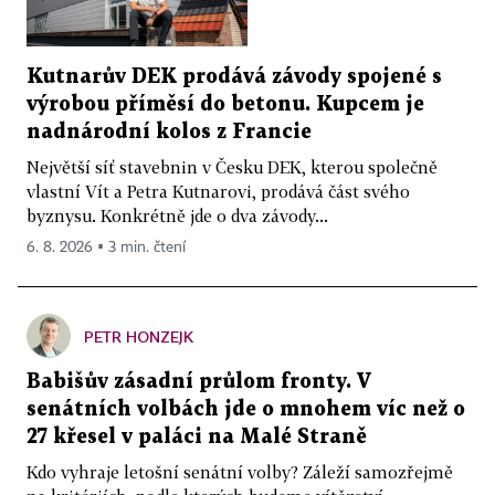
Kutnarův DEK prodává závody spojené s
výrobou příměsí do betonu. Kupcem je
nadnárodní kolos z Francie
Největší síť stavebnin v Česku DEK, kterou společně
vlastní Vít a Petra Kutnarovi, prodává část svého
byznysu. Konkrétně jde o dva závody...
6. 8. 2026 ▪ 3 min. čtení
PETR HONZEJK
Babišův zásadní průlom fronty. V
senátních volbách jde o mnohem víc než o
27 křesel v paláci na Malé Straně
Kdo vyhraje letošní senátní volby? Záleží samozřejmě