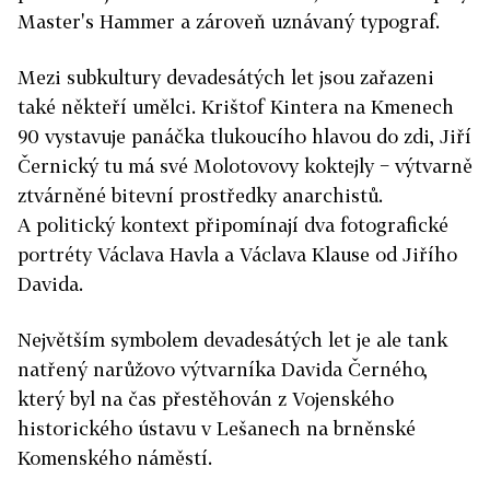
Master's Hammer a zároveň uznávaný typograf.
Mezi subkultury devadesátých let jsou zařazeni
také někteří umělci. Krištof Kintera na Kmenech
90 vystavuje panáčka tlukoucího hlavou do zdi, Jiří
Černický tu má své Molotovovy koktejly − výtvarně
ztvárněné bitevní prostředky anarchistů.
A politický kontext připomínají dva fotografické
portréty Václava Havla a Václava Klause od Jiřího
Davida.
Největším symbolem devadesátých let je ale tank
natřený narůžovo výtvarníka Davida Černého,
který byl na čas přestěhován z Vojenského
historického ústavu v Lešanech na brněnské
Komenského náměstí.