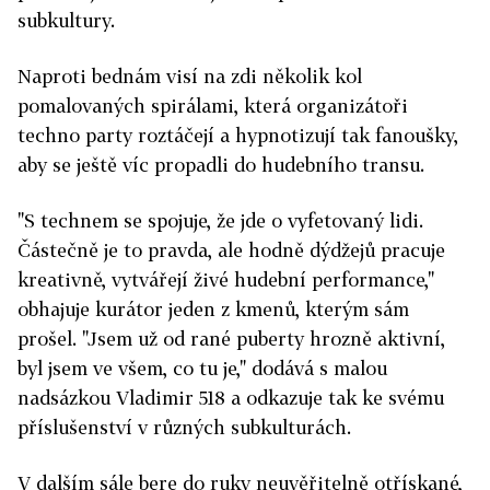
subkultury.
Naproti bednám visí na zdi několik kol
pomalovaných spirálami, která organizátoři
techno party roztáčejí a hypnotizují tak fanoušky,
aby se ještě víc propadli do hudebního transu.
"S technem se spojuje, že jde o vyfetovaný lidi.
Částečně je to pravda, ale hodně dýdžejů pracuje
kreativně, vytvářejí živé hudební performance,"
obhajuje kurátor jeden z kmenů, kterým sám
prošel. "Jsem už od rané puberty hrozně aktivní,
byl jsem ve všem, co tu je," dodává s malou
nadsázkou Vladimir 518 a odkazuje tak ke svému
příslušenství v různých subkulturách.
V dalším sále bere do ruky neuvěřitelně otřískané,