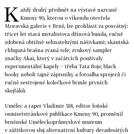
K
aždý druhý předmět na výstavě nazvané
Kmeny 90, kterou o víkendu otevřela
Moravská galerie v Brně, lze prohlásit za posvátný:
třicet let stará metalistova džínová bunda, ručně
zdobená obtížně sehnatelnými nášivkami; skautská
chlupatá brašna zvaná tele; zvukový sampler
značky Akai, který v začátcích používaly
experimentální kapely − třeba Tata Bojs; black
booky neboli tajné zápisníky a fotoalba sprejerů či
ručně sestrojené kolečkové brusle prvních
skejťáků.
Umělec a raper Vladimir 518, editor loňské
osmisetstránkové publikace Kmeny 90, proměnil
brněnské Uměleckoprůmyslové muzeum
v zážitkovou sluj alternativní kultury devadesátých