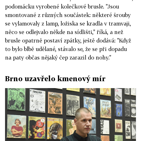
podomácku vyrobené kolečkové brusle. "Jsou
smontované z různých součástek: některé šrouby
se vylamovaly z lamp, ložiska se kradla v tramvaji,
něco se odlejvalo někde na sídlišti," říká, a než
brusle opatrně postaví zpátky, ještě dodává: "Když
to bylo blbě udělané, stávalo se, že se při dopadu
na paty občas nějaký čep zarazil do nohy."
Brno uzavřelo kmenový mír