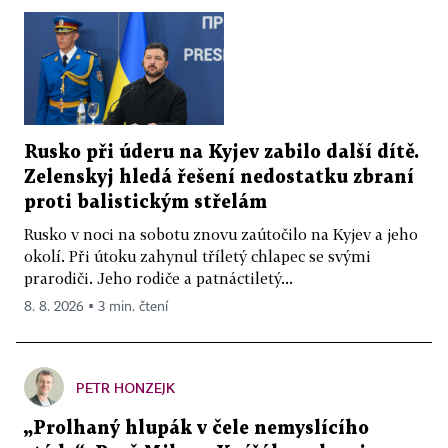
Rusko při úderu na Kyjev zabilo další dítě.
Zelenskyj hledá řešení nedostatku zbraní
proti balistickým střelám
Rusko v noci na sobotu znovu zaútočilo na Kyjev a jeho
okolí. Při útoku zahynul tříletý chlapec se svými
prarodiči. Jeho rodiče a patnáctiletý...
8. 8. 2026 ▪ 3 min. čtení
PETR HONZEJK
„Prolhaný hlupák v čele nemyslícího