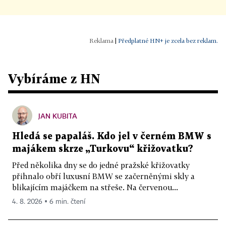
|
Předplatné HN+ je zcela bez reklam.
Vybíráme z HN
JAN KUBITA
Hledá se papaláš. Kdo jel v černém BMW s
majákem skrze „Turkovu“ křižovatku?
Před několika dny se do jedné pražské křižovatky
přihnalo obří luxusní BMW se začerněnými skly a
blikajícím majáčkem na střeše. Na červenou...
4. 8. 2026 ▪ 6 min. čtení