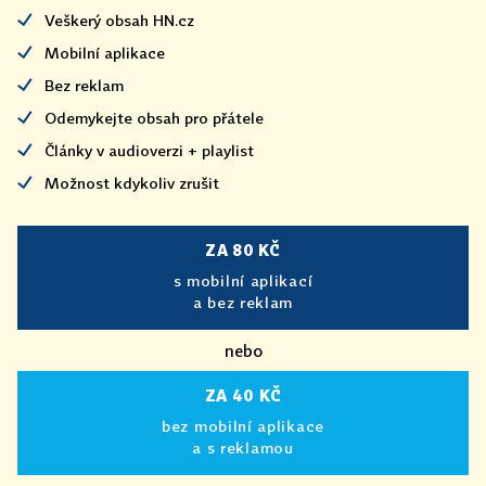
Veškerý obsah HN.cz
Mobilní aplikace
Bez reklam
Odemykejte obsah pro přátele
Články v audioverzi + playlist
Možnost kdykoliv zrušit
ZA 80 KČ
s mobilní aplikací
a bez reklam
nebo
ZA 40 KČ
bez mobilní aplikace
a s reklamou