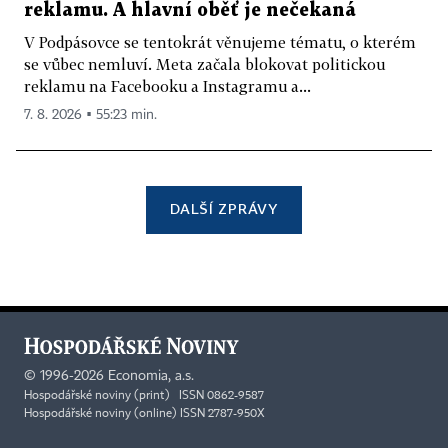
reklamu. A hlavní oběť je nečekaná
V Podpásovce se tentokrát věnujeme tématu, o kterém
se vůbec nemluví. Meta začala blokovat politickou
reklamu na Facebooku a Instagramu a...
7. 8. 2026 ▪ 55:23 min.
DALŠÍ ZPRÁVY
©
1996-2026
Economia, a.s.
Hospodářské noviny (print) ISSN 0862-9587
Hospodářské noviny (online) ISSN 2787-950X