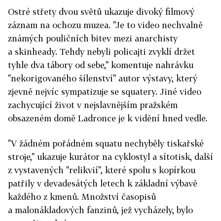
Ostré střety dvou světů ukazuje divoký filmový
záznam na ochozu muzea. "Je to video nechvalně
známých pouličních bitev mezi anarchisty
a skinheady. Tehdy nebyli policajti zvyklí držet
tyhle dva tábory od sebe," komentuje nahrávku
"nekorigovaného šílenství" autor výstavy, který
zjevně nejvíc sympatizuje se squatery. Jiné video
zachycující život v nejslavnějším pražském
obsazeném domě Ladronce je k vidění hned vedle.
"V žádném pořádném squatu nechyběly tiskařské
stroje," ukazuje kurátor na cyklostyl a sítotisk, další
z vystavených "relikvií", které spolu s kopírkou
patřily v devadesátých letech k základní výbavě
každého z kmenů. Množství časopisů
a malonákladových fanzinů, jež vycházely, bylo