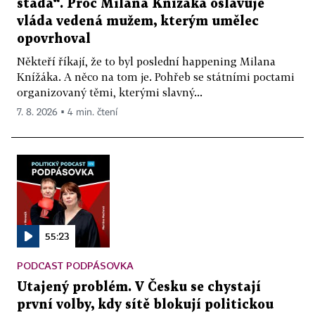
stáda“. Proč Milana Knížáka oslavuje
vláda vedená mužem, kterým umělec
opovrhoval
Někteří říkají, že to byl poslední happening Milana
Knížáka. A něco na tom je. Pohřeb se státními poctami
organizovaný těmi, kterými slavný...
7. 8. 2026 ▪ 4 min. čtení
55:23
PODCAST PODPÁSOVKA
Utajený problém. V Česku se chystají
první volby, kdy sítě blokují politickou