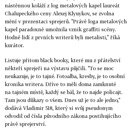
nástěnnou koláží z log metalových kapel laureát
Chalupeckého ceny Alexej Klyuykov, se zvolna
mění v prezentaci sprejerů. "Právě loga metalových
kapel paradoxně umožnila vznik graffiti scény.
Hodně lidí z prvních writerů byli metalisti," říká
kurátor.
Listuje přitom black booky, které mu z přátelství
někteří sprejeři na výstavu půjčili. "To se moc
neukazuje, je to tajné. Fotoalba, kresby, je to osobní
kronika writera. Dříve to měli doma zamknuté
na tajném místě, každý se bál, že to najde policajt.
Tam jsou důkazy o všem. Dnes už je to ale jedno,"
dodává Vladimir 518, který si svůj pseudonym
odvodil od čísla původního zákona postihujícího
právě sprejerství.