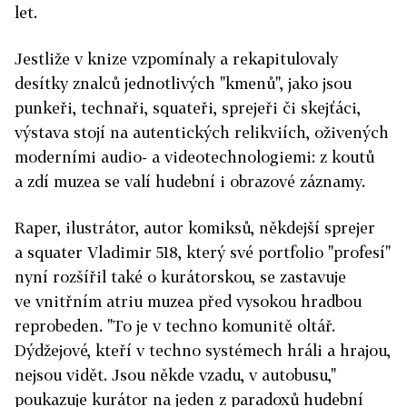
let.
Jestliže v knize vzpomínaly a rekapitulovaly
desítky znalců jednotlivých "kmenů", jako jsou
punkeři, technaři, squateři, sprejeři či skejťáci,
výstava stojí na autentických relikviích, oživených
moderními audio- a videotechnologiemi: z koutů
a zdí muzea se valí hudební i obrazové záznamy.
Raper, ilustrátor, autor komiksů, někdejší sprejer
a squater Vladimir 518, který své portfolio "profesí"
nyní rozšířil také o kurátorskou, se zastavuje
ve vnitřním atriu muzea před vysokou hradbou
reprobeden. "To je v techno komunitě oltář.
Dýdžejové, kteří v techno systémech hráli a hrajou,
nejsou vidět. Jsou někde vzadu, v autobusu,"
poukazuje kurátor na jeden z paradoxů hudební