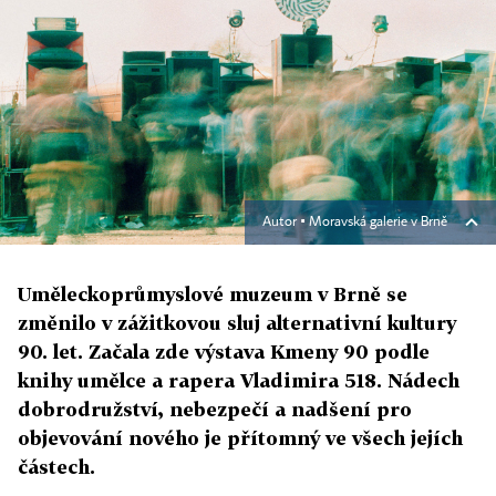
Autor ▪
Moravská galerie v Brně
Uměleckoprůmyslové muzeum v Brně se
změnilo v zážitkovou sluj alternativní kultury
90. let. Začala zde výstava Kmeny 90 podle
knihy umělce a rapera Vladimira 518. Nádech
dobrodružství, nebezpečí a nadšení pro
objevování nového je přítomný ve všech jejích
částech.