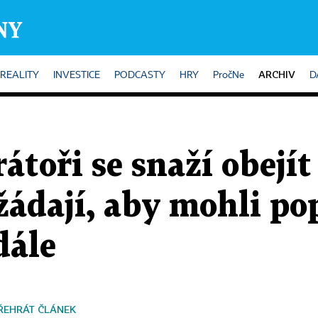
ARCHIV
REALITY
INVESTICE
PODCASTY
HRY
PročNe
D
átoři se snaží obejí
žádají, aby mohli po
dále
ŘEHRÁT ČLÁNEK