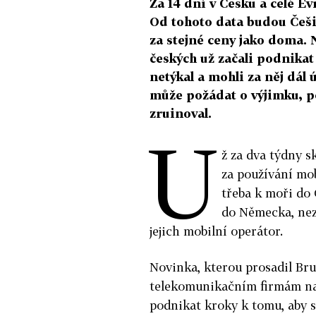
Za 14 dní v Česku a celé E
Od tohoto data budou Češi 
za stejné ceny jako doma. 
českých už začali podnikat
netýkal a mohli za něj dál
může požádat o výjimku, p
zruinoval.
U
ž za dva týdny s
za používání mob
třeba k moři do
do Německa, neza
jejich mobilní operátor.
Novinka, kterou prosadil Brus
telekomunikačním firmám nap
podnikat kroky k tomu, aby s