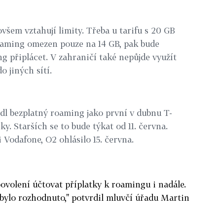
ovšem vztahují limity. Třeba u tarifu s 20 GB
oaming omezen pouze na 14 GB, pak bude
g připlácet. V zahraničí také nepůjde využít
o jiných sítí.
dl bezplatný roaming jako první v dubnu T-
y. Starších se to bude týkat od 11. června.
 Vodafone, O2 ohlásilo 15. června.
povolení účtovat příplatky k roamingu i nadále.
bylo rozhodnuto," potvrdil mluvčí úřadu Martin