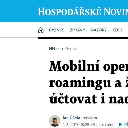
HOME
BYZNYS
ZPRÁVY
NÁZORY
TECH
HN.cz
›
Archiv
Mobilní oper
roamingu a 
účtovat i na
Jan Úšela
redaktor
P
1. 6. 2017 08:28 ▪ 5 min. čtení