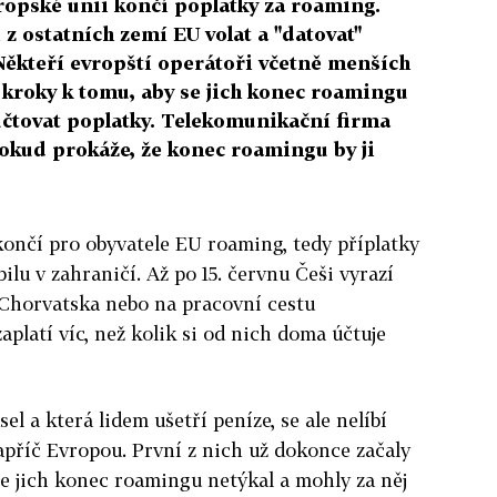
vropské unii končí poplatky za roaming.
z ostatních zemí EU volat a "datovat"
Někteří evropští operátoři včetně menších
 kroky k tomu, aby se jich konec roamingu
 účtovat poplatky. Telekomunikační firma
okud prokáže, že konec roamingu by ji
končí pro obyvatele EU roaming, tedy příplatky
ilu v zahraničí. Až po 15. červnu Češi vyrazí
 Chorvatska nebo na pracovní cestu
platí víc, než kolik si od nich doma účtuje
el a která lidem ušetří peníze, se ale nelíbí
říč Evropou. První z nich už dokonce začaly
e jich konec roamingu netýkal a mohly za něj