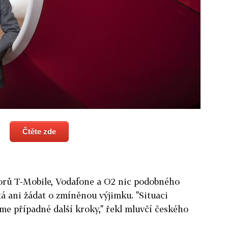
Čtěte zde
orů T-Mobile, Vodafone a O2 nic podobného
tá ani žádat o zmíněnou výjimku. "Situaci
me případné další kroky," řekl mluvčí českého