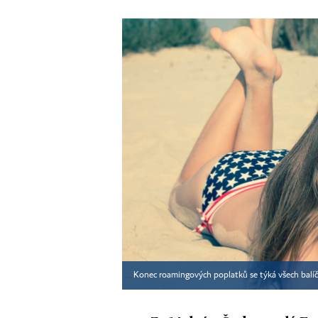
Konec roamingových poplatků se týká všech balí