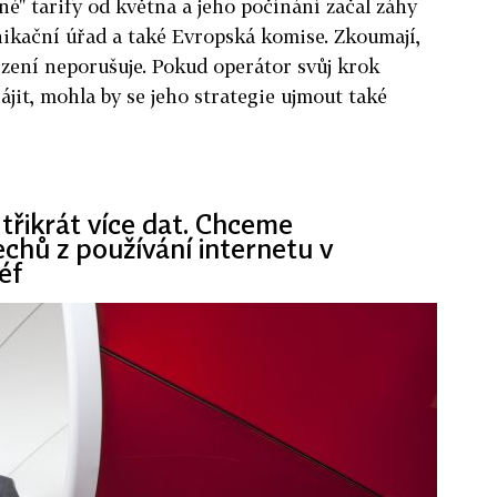
é" tarify od května a jeho počínání začal záhy
ikační úřad a také Evropská komise. Zkoumají,
řízení neporušuje. Pokud operátor svůj krok
jit, mohla by se jeho strategie ujmout také
třikrát více dat. Chceme
echů z používání internetu v
éf