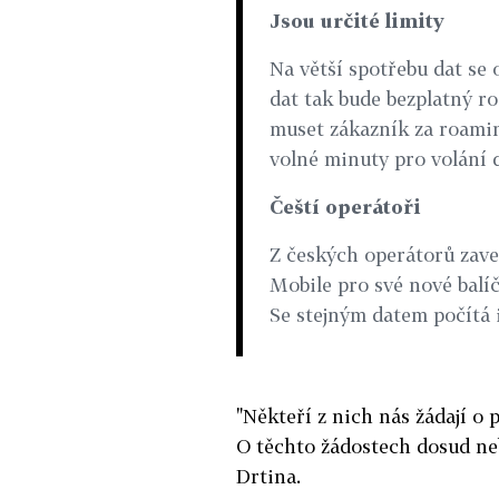
Jsou určité limity
Na větší spotřebu dat se 
dat tak bude bezplatný r
muset zákazník ­za roamin
volné minuty pro volání d
Čeští operátoři
Z českých operátorů zave
Mobile pro své nové balíčk
Se stejným datem počítá i
"Někteří z nich nás žádají o 
O těchto žádostech dosud ne
Drtina.