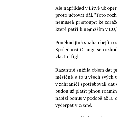
Ale například v Litvě už ope
proto účtovat dál. "Toto rozh
nemuseli přistoupit ke zdraž
které patří k nejnižším v EU,
Poněkud jiná snaha obejít ro
Společnost Orange se rozhod
vlastní fígl.
Razantně snížila objem dat 
měsíčně, a to u všech svých t
v zahraničí spotřebovali dat
budou už platit plnou roami
nabízí bonus v podobě až 10 d
vyčerpat v cizině.