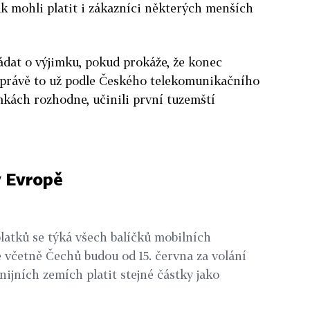
ak mohli platit i zákazníci některých menších
ádat o výjimku, pokud prokáže, že konec
 právě to už podle Českého telekomunikačního
mkách rozhodne, učinili první tuzemští
v Evropě
atků se týká všech balíčků mobilních
 včetně Čechů budou od 15. června za volání
nijních zemích platit stejné částky jako