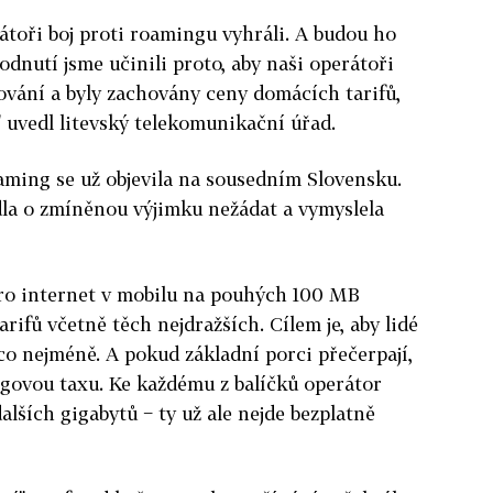
rátoři boj proti roamingu vyhráli. A budou ho
odnutí jsme učinili proto, aby naši operátoři
ování a byly zachovány ceny domácích tarifů,
" uvedl litevský telekomunikační úřad.
aming se už objevila na sousedním Slovensku.
la o zmíněnou výjimku nežádat a vymyslela
pro internet v mobilu na pouhých 100 MB
arifů včetně těch nejdražších. Cílem je, aby lidé
 co nejméně. A pokud základní porci přečerpají,
ngovou taxu. Ke každému z balíčků operátor
alších gigabytů − ty už ale nejde bezplatně