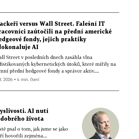
ackeři versus Wall Street. Falešní IT
racovníci zaútočili na přední americké
edgeové fondy, jejich praktiky
dokonaluje AI
ll Street v posledních dnech zasáhla vlna
fistikovaných kybernetických útoků, které mířily na
mní přední hedgeové fondy a správce aktiv....
 8. 2026 ▪ 4 min. čtení
livosti. AI nutí
 dobrého života
tě psal o tom, jak jsme se jako
ří hovořili zejména...