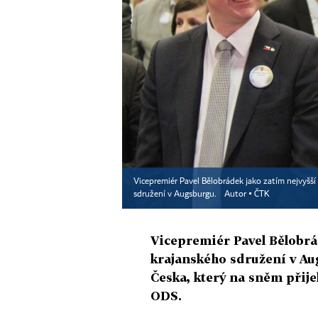
Vicepremiér Pavel Bělobrádek jako zatím nejvyšš
sdružení v Augsburgu.
Autor ▪
ČTK
Vicepremiér Pavel Bělobr
krajanského sdružení v Aug
Česka, který na sněm přije
ODS.