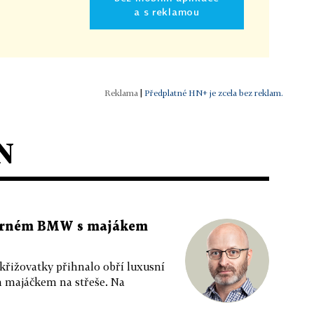
a s reklamou
|
Předplatné HN+ je zcela bez reklam.
N
 černém BMW s majákem
 křižovatky přihnalo obří luxusní
m majáčkem na střeše. Na