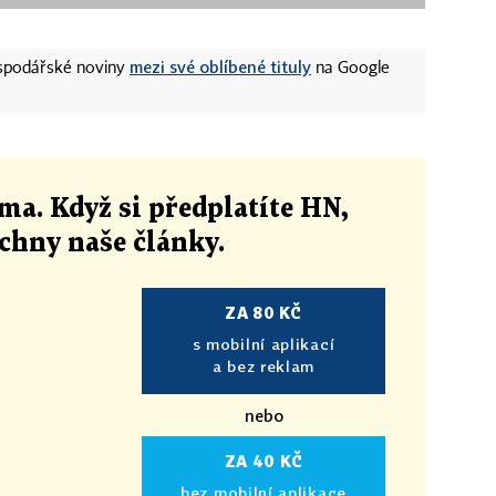
mezi své oblíbené tituly
ospodářské noviny
na Google
ma. Když si předplatíte HN,
echny naše články
.
ZA 80 KČ
s mobilní aplikací
a bez reklam
nebo
ZA 40 KČ
bez mobilní aplikace