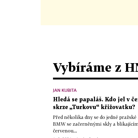
Vybíráme z H
JAN KUBITA
Hledá se papaláš. Kdo jel v
skrze „Turkovu“ křižovatku?
Před několika dny se do jedné pražské
BMW se začerněnými skly a blikající
červenou...