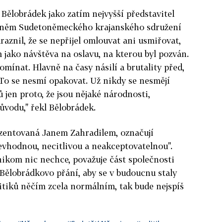
 Bělobrádek jako zatím nejvyšší představitel
 sněm Sudetoněmeckého krajanského sdružení
aznil, že se nepřijel omlouvat ani usmiřovat,
 jako návštěva na oslavu, na kterou byl pozván.
ínat. Hlavně na časy násilí a brutality před,
. To se nesmí opakovat. Už nikdy se nesmějí
 jen proto, že jsou nějaké národnosti,
vodu," řekl Bělobrádek.
zentovaná Janem Zahradilem, označují
evhodnou, necitlivou a neakceptovatelnou".
 nikom nic nechce, považuje část společnosti
Bělobrádkovo přání, aby se v budoucnu staly
itiků něčím zcela normálním, tak bude nejspíš