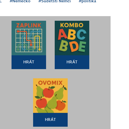
L
#Německo
#Sudetští Němci
#politika
HRÁT
HRÁT
HRÁT