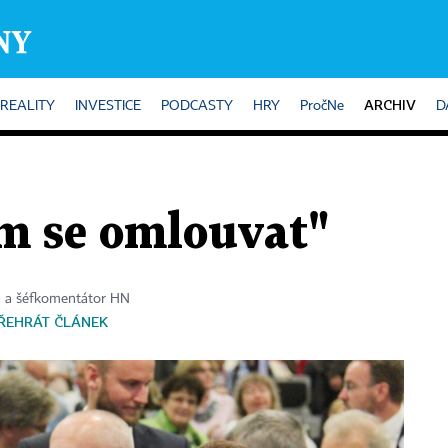
ARCHIV
REALITY
INVESTICE
PODCASTY
HRY
PročNe
D
em se omlouvat"
a a šéfkomentátor HN
ŘEHRÁT ČLÁNEK