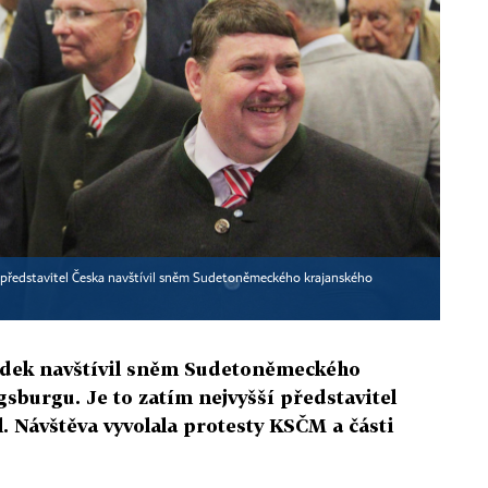
í představitel Česka navštívil sněm Sudetoněmeckého krajanského
ádek navštívil sněm Sudetoněmeckého
sburgu. Je to zatím nejvyšší představitel
l. Návštěva vyvolala protesty KSČM a části