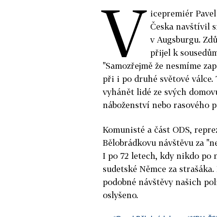
V
icepremiér Pavel
Česka navštívil
v Augsburgu. Zdůr
přijel k sousedům
"Samozřejmě že nesmíme zapom
při i po druhé světové válce
vyhánět lidé ze svých domovů
náboženství nebo rasového pů
Komunisté a část ODS, repre
Bělobrádkovu návštěvu za "n
I po 72 letech, kdy nikdo po
sudetské Němce za strašáka. 
podobné návštěvy našich pol
oslyšeno.