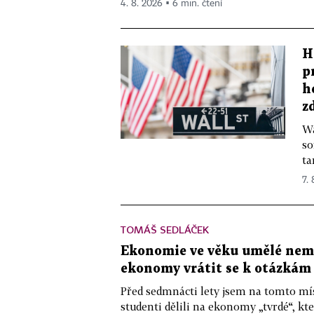
4. 8. 2026 ▪ 6 min. čtení
H
p
h
z
Wa
so
ta
7.
TOMÁŠ SEDLÁČEK
Ekonomie ve věku umělé nemys
ekonomy vrátit se k otázkám
Před sedmnácti lety jsem na tomto mís
studenti dělili na ekonomy „tvrdé“, kte