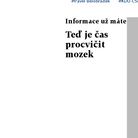
#Pavel Bělobrádek
#KDU-ČS
Informace už máte
Teď je čas
procvičit
mozek