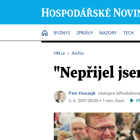
HOME
BYZNYS
ZPRÁVY
NÁZORY
TECH
HN.cz
›
Archiv
"Nepřijel js
Petr Honzejk
zástupce šéfredaktor
P
5. 6. 2017 00:00 ▪ 1 min. čtení