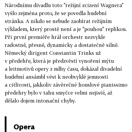
Národnímu divadlu toto "režijní zcizení Wagnera"
vyšlo zejména proto, že se povedla hudební
stránka. A nikdo se nebude zaobírat režijním
výkladem, který prostě není a je "pouhou" replikou.
Při první premiéře hrál orchestr nezvykle
radostně, přesně, dynamicky a dostatečně silně.
Německý dirigent Constantin Trinks už
v předehře, která je předzvěstí vynoření mýtu
a leitmotivů opery z mlhy času, dokázal divadelní
hudební ansámbl vést k neobvyklé jemnosti
a citlivosti, jakkoliv závěrečné houslové pianissimo
předehry bylo v tahu smyčce velmi nejisté, až
dělalo dojem intonační chyby.
Opera