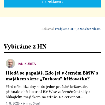
a s reklamou
|
Předplatné HN+ je zcela bez reklam.
Vybíráme z HN
JAN KUBITA
Hledá se papaláš. Kdo jel v černém BMW s
majákem skrze „Turkovu“ křižovatku?
Před několika dny se do jedné pražské křižovatky
přihnalo obří luxusní BMW se začerněnými skly a
blikajícím majáčkem na střeše. Na červenou...
4. 8. 2026 ▪ 6 min. čtení