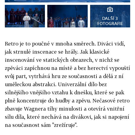
DALŠÍ 3
FOTOGRAFIE
Retro je to poučné v mnoha směrech. Diváci vidí,
jak strnulé inscenace se hrály. Jak klasické
inscenování ve statických obrazech, v nichž se
zpěváci zapíchnou na místě a bez herectví vypouští
svůj part, vytrhává hru ze současnosti a dělá z ní
uměleckou abstrakci. Univerzální dílo bez
silnějšího vnějšího vztahu k dnešku, které se pak
plně koncentruje do hudby a zpěvu. Nečasové retro
zbavuje Wagnera tíhy minulosti a otevírá vnitřní
sílu díla, které nechává na divákovi, jak si napojení
na současnost sám "zrežíruje".