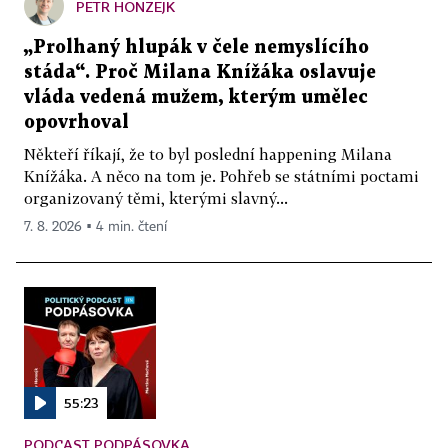
PETR HONZEJK
„Prolhaný hlupák v čele nemyslícího
stáda“. Proč Milana Knížáka oslavuje
vláda vedená mužem, kterým umělec
opovrhoval
Někteří říkají, že to byl poslední happening Milana
Knížáka. A něco na tom je. Pohřeb se státními poctami
organizovaný těmi, kterými slavný...
7. 8. 2026 ▪ 4 min. čtení
55:23
PODCAST PODPÁSOVKA