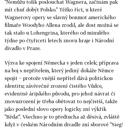
"Nemůžu tolik poslouchat Wagnera, začínám pak
mít chuť dobýt Polsko." Těžko říct, u které
Wagnerovy opery se slavný bonmot amerického
filmaře Woodyho Allena zrodil, ale dost možná se
tak stalo u Lohengrina, kterého od minulého
týdne po čtyřiceti letech znovu hraje i Národní
divadlo v Praze.
Výzva ke spojení Německa v jeden celek; příprava
na boj s nepřítelem, který jediný dokáže Němce
spojit − protože vnější nepřítel dává politickou
identitu; závěrečné zrození čistého Vůdce,
evidentně árijského původu, pro jehož návrat či
znovuzrození je třeba obětovat to nejčistší, takže
jako poslední slovo opery logicky zní výkřik
"Běda!". Všechno je to předtucha až děsivá, zvláště
když v českém Národním divadle zní sborové "Sieg!