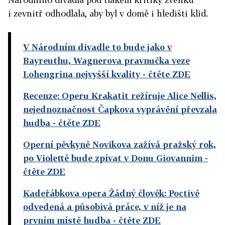
i zevnitř odhodlala, aby byl v domě i hledišti klid.
V Národním divadle to bude jako v
Bayreuthu, Wagnerova pravnučka veze
Lohengrina nejvyšší kvality
- čtěte ZDE
Recenze: Operu Krakatit režíruje Alice Nellis,
nejednoznačnost Čapkova vyprávění převzala
hudba
- čtěte ZDE
Operní pěvkyně Novikova zažívá pražský rok,
po Violettě bude zpívat v Donu Giovannim
-
čtěte ZDE
Kadeřábkova opera Žádný člověk: Poctivě
odvedená a působivá práce, v níž je na
prvním místě hudba
- čtěte ZDE