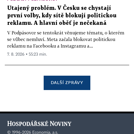
Utajený problém. V Česku se chystají
první volby, kdy sítě blokují politickou
reklamu. A hlavní oběť je nečekaná
V Podpásovce se tentokrát věnujeme tématu, o kterém
se vůbec nemluví. Meta začala blokovat politickou
reklamu na Facebooku a Instagramu a...
7. 8. 2026 ▪ 55:23 min.
DALŠÍ ZPRÁVY
©
1996-2026
Economia, a.s.