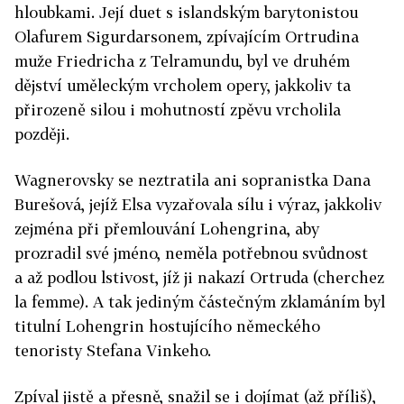
hloubkami. Její duet s islandským barytonistou
Olafurem Sigurdarsonem, zpívajícím Ortrudina
muže Friedricha z Telramundu, byl ve druhém
dějství uměleckým vrcholem opery, jakkoliv ta
přirozeně silou i mohutností zpěvu vrcholila
později.
Wagnerovsky se neztratila ani sopranistka Dana
Burešová, jejíž Elsa vyzařovala sílu i výraz, jakkoliv
zejména při přemlouvání Lohengrina, aby
prozradil své jméno, neměla potřebnou svůdnost
a až podlou lstivost, jíž ji nakazí Ortruda (cherchez
la femme). A tak jediným částečným zklamáním byl
titulní Lohengrin hostujícího německého
tenoristy Stefana Vinkeho.
Zpíval jistě a přesně, snažil se i dojímat (až příliš),