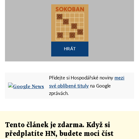
HRÁT
mezi
Přidejte si Hospodářské noviny
své oblíbené tituly
na Google
zprávách.
Tento článek
je
zdarma. Když si
předplatíte HN, budete moci číst