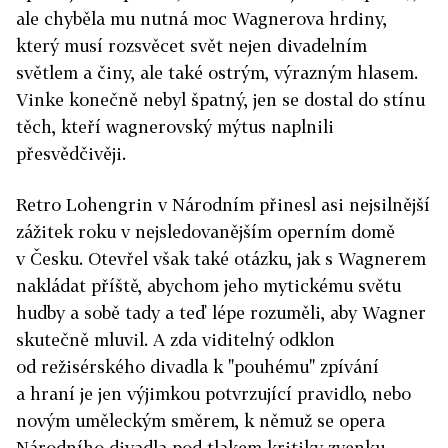
ale chyběla mu nutná moc Wagnerova hrdiny,
který musí rozsvěcet svět nejen divadelním
světlem a činy, ale také ostrým, výrazným hlasem.
Vinke konečně nebyl špatný, jen se dostal do stínu
těch, kteří wagnerovský mýtus naplnili
přesvědčivěji.
Retro Lohengrin v Národním přinesl asi nejsilnější
zážitek roku v nejsledovanějším operním domě
v Česku. Otevřel však také otázku, jak s Wagnerem
nakládat příště, abychom jeho mytickému světu
hudby a sobě tady a teď lépe rozuměli, aby Wagner
skutečně mluvil. A zda viditelný odklon
od režisérského divadla k "pouhému" zpívání
a hraní je jen výjimkou potvrzující pravidlo, nebo
novým uměleckým směrem, k němuž se opera
Národního divadla pod tlakem kritiky zvenku