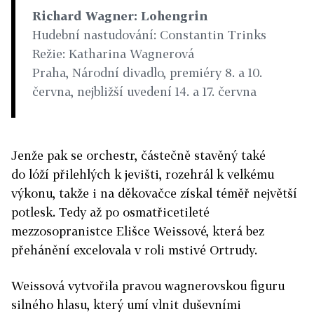
Richard Wagner: Lohengrin
Hudební nastudování: Constantin Trinks
Režie: Katharina Wagnerová
Praha, Národní divadlo, premiéry 8. a 10.
června, nejbližší uvedení 14. a 17. června
Jenže pak se orchestr, částečně stavěný také
do lóží přilehlých k jevišti, rozehrál k velkému
výkonu, takže i na děkovačce získal téměř největší
potlesk. Tedy až po osmatřicetileté
mezzosopranistce Elišce Weissové, která bez
přehánění excelovala v roli mstivé Ortrudy.
Weissová vytvořila pravou wagnerovskou figuru
silného hlasu, který umí vlnit duševními