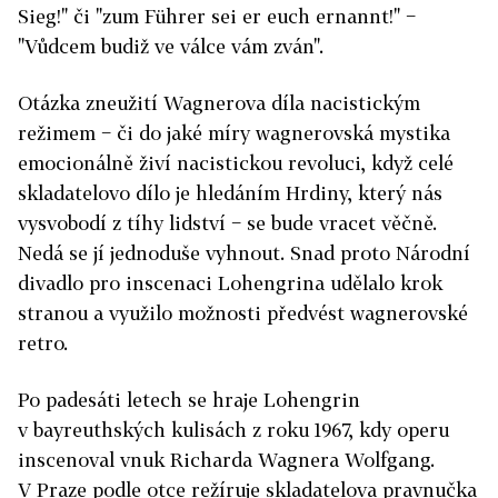
Sieg!" či "zum Führer sei er euch ernannt!" −
"Vůdcem budiž ve válce vám zván".
Otázka zneužití Wagnerova díla nacistickým
režimem − či do jaké míry wagnerovská mystika
emocionálně živí nacistickou revoluci, když celé
skladatelovo dílo je hledáním Hrdiny, který nás
vysvobodí z tíhy lidství − se bude vracet věčně.
Nedá se jí jednoduše vyhnout. Snad proto Národní
divadlo pro inscenaci Lohengrina udělalo krok
stranou a využilo možnosti předvést wagnerovské
retro.
Po padesáti letech se hraje Lohengrin
v bayreuthských kulisách z roku 1967, kdy operu
inscenoval vnuk Richarda Wagnera Wolfgang.
V Praze podle otce režíruje skladatelova pravnučka