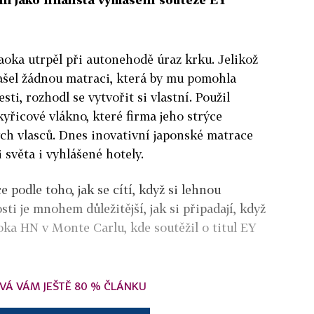
oka utrpěl při autonehodě úraz krku. Jelikož
ašel žádnou matraci, která by mu pomohla
esti, rozhodl se vytvořit si vlastní. Použil
yřicové vlákno, které firma jeho strýce
ch vlasců. Dnes inovativní japonské matrace
i světa i vyhlášené hotely.
e podle toho, jak se cítí, když si lehnou
sti je mnohem důležitější, jak si připadají, když
oka HN v Monte Carlu, kde soutěžil o titul EY
VÁ VÁM JEŠTĚ 80 % ČLÁNKU