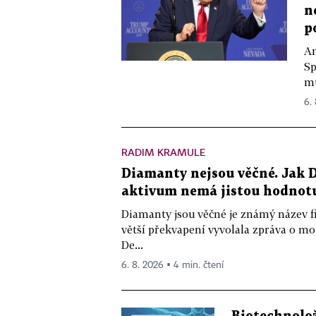
n
p
Am
Sp
mu
6.
RADIM KRAMULE
Diamanty nejsou věčné. Jak D
aktivum nemá jistou hodnot
Diamanty jsou věčné je známý název f
větší překvapení vyvolala zpráva o m
De...
6. 8. 2026 ▪ 4 min. čtení