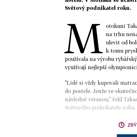
Světový podnikatel roku.
M
otokuni Taka
na trhu nen
ulevit od bol
k tomu prysk
používala na výrobu rybářský
využívají nejlepší olympionic
"Lidé si vždy kupovali matrac
do postele. Jenže ve skutečno
následně vstanou," řekl Taka
Světového podnikatele roku.
ZBÝ