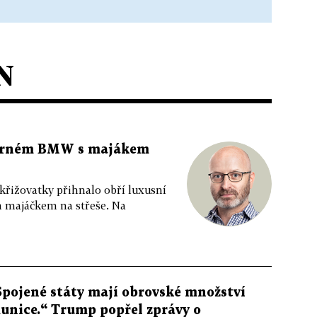
N
 černém BMW s majákem
 křižovatky přihnalo obří luxusní
m majáčkem na střeše. Na
Spojené státy mají obrovské množství
unice.“ Trump popřel zprávy o