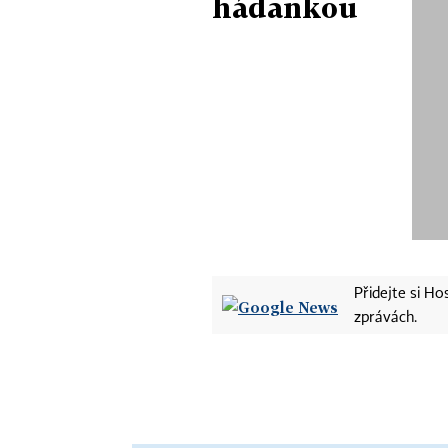
hádankou
Přidejte si H
zprávách.