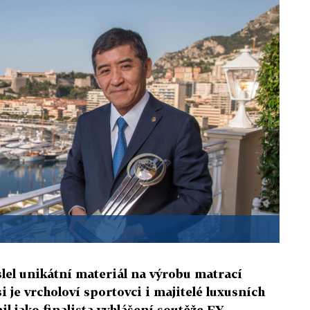
lel unikátní materiál na výrobu matrací
si je vrcholoví sportovci i majitelé luxusních
l jako finalista vyhlášení soutěže EY