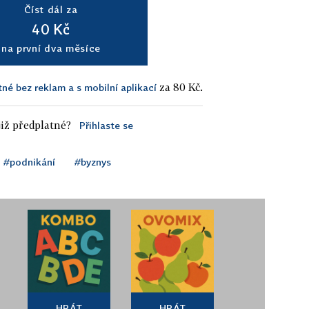
Číst dál za
40 Kč
na první dva měsíce
za 80 Kč.
tné bez reklam a s mobilní aplikací
iž předplatné?
Přihlaste se
#podnikání
#byznys
HRÁT
HRÁT