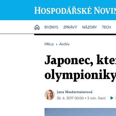
HOME
BYZNYS
ZPRÁVY
NÁZORY
TECH
HN.cz
›
Archiv
Japonec, kte
olympionik
Jana Niedermeierová
26. 6. 2017 00:00 ▪ 3 min. čtení