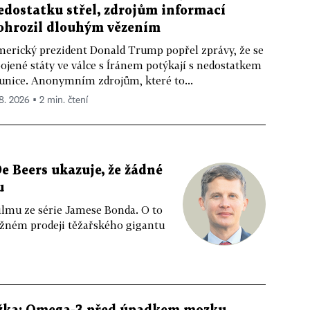
edostatku střel, zdrojům informací
ohrozil dlouhým vězením
erický prezident Donald Trump popřel zprávy, že se
ojené státy ve válce s Íránem potýkají s nedostatkem
nice. Anonymním zdrojům, které to...
 8. 2026 ▪ 2 min. čtení
e Beers ukazuje, že žádné
u
ilmu ze série Jamese Bonda. O to
ožném prodeji těžařského gigantu