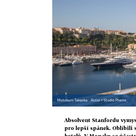
Motokuni Takaoka
Autor ▪
Studio Phenix
Absolvent Stanfordu vymys
pro lepší spánek. Oblíbili 
hotelů. V Monaku se účastni