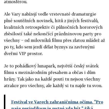
atmosférou.
Ale Vary nabízejí vedle vrstevnaté dramaturgie
plné soutěžních novinek, hitů z jiných festivalů,
kvalitních retrospektiv či půlnočních hororových
zběsilostí také nekončící prázdninovou party pro
všechny − od milovníků filmu přes zlatou mládež až
po ty, kdo sem jezdí dělat byznys za zavřenými
dveřmi VIP prostor.
Je to pohádkový lunapark, největší český svátek
filmu s mezinárodním přesahem a občas i dům
hrůzy. Tak jako na každé pouti tu nejsou všechny
atrakce pro všechny, ale každý si tu najde tu svou.
Festival ve Varech zahraničníma očima. "Pro
naše periodikum je nutné zde být," říká