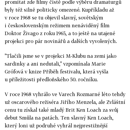
promítat zde filmy čistě podle výběru dramaturgů
byly též silně politicky omezené. Kupříkladu až
v roce 1968 se tu objevil slavný, sovětským
i československým režimem nenáviděný film
Doktor Živago z roku 1965, a to ještě na utajené
projekci pro pár novinářů a dalších vyvolených.
"Tlačili jsme se v projekci M-Klubu na zemi jako
sardinky a ani nedutali," vzpomínala Marie
Grófová v knize Příběh festivalu, která vyšla
u příležitosti předloňského 50. ročníku.
V roce 1968 vyhrálo ve Varech Rozmarné léto tehdy
už oscarového režiséra Jiřího Menzela, ale Zvláštní
cenu tu získal také mladý Brit Ken Loach za svůj
debut Smůla na patách. Ten slavný Ken Loach,
který loni už podruhé vyhrál nejprestižnější