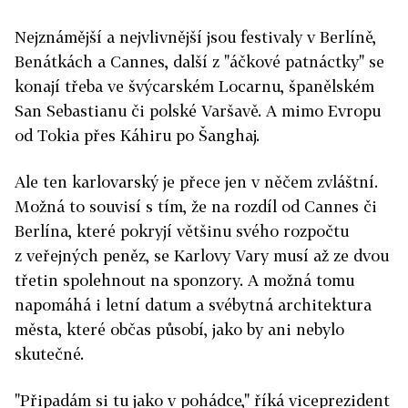
Nejznámější a nejvlivnější jsou festivaly v Berlíně,
Benátkách a Cannes, další z "áčkové patnáctky" se
konají třeba ve švýcarském Locarnu, španělském
San Sebastianu či polské Varšavě. A mimo Evropu
od Tokia přes Káhiru po Šanghaj.
Ale ten karlovarský je přece jen v něčem zvláštní.
Možná to souvisí s tím, že na rozdíl od Cannes či
Berlína, které pokryjí většinu svého rozpočtu
z veřejných peněz, se Karlovy Vary musí až ze dvou
třetin spolehnout na sponzory. A možná tomu
napomáhá i letní datum a svébytná architektura
města, které občas působí, jako by ani nebylo
skutečné.
"Připadám si tu jako v pohádce," říká viceprezident