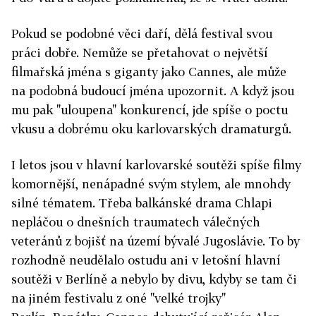
Pokud se podobné věci daří, dělá festival svou
práci dobře. Nemůže se přetahovat o největší
filmařská jména s giganty jako Cannes, ale může
na podobná budoucí jména upozornit. A když jsou
mu pak "uloupena" konkurencí, jde spíše o poctu
vkusu a dobrému oku karlovarských dramaturgů.
I letos jsou v hlavní karlovarské soutěži spíše filmy
komornější, nenápadné svým stylem, ale mnohdy
silné tématem. Třeba balkánské drama Chlapi
nepláčou o dnešních traumatech válečných
veteránů z bojišť na území bývalé Jugoslávie. To by
rozhodně neudělalo ostudu ani v letošní hlavní
soutěži v Berlíně a nebylo by divu, kdyby se tam či
na jiném festivalu z oné "velké trojky"