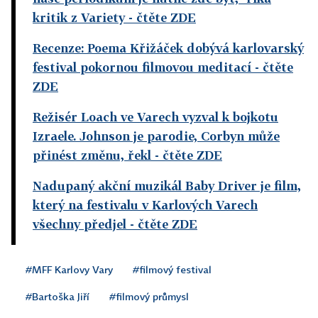
kritik z Variety
- čtěte ZDE
Recenze: Poema Křižáček dobývá karlovarský
festival pokornou filmovou meditací
- čtěte
ZDE
Režisér Loach ve Varech vyzval k bojkotu
Izraele. Johnson je parodie, Corbyn může
přinést změnu, řekl
- čtěte ZDE
Nadupaný akční muzikál Baby Driver je film,
který na festivalu v Karlových Varech
všechny předjel
- čtěte ZDE
#MFF Karlovy Vary
#filmový festival
#Bartoška Jiří
#filmový průmysl