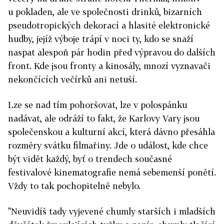
u pokladen, ale ve společnosti drinků, bizarních
pseudotropických dekorací a hlasité elektronické
hudby, jejíž výboje trápí v noci ty, kdo se snaží
naspat alespoň pár hodin před výpravou do dalších
front. Kde jsou fronty a kinosály, mnozí vyznavači
nekončících večírků ani netuší.
Lze se nad tím pohoršovat, lze v polospánku
nadávat, ale odráží to fakt, že Karlovy Vary jsou
společenskou a kulturní akcí, která dávno přesáhla
rozměry svátku filmařiny. Jde o událost, kde chce
být vidět každý, byť o trendech současné
festivalové kinematografie nemá sebemenší ponětí.
Vždy to tak pochopitelně nebylo.
"Neuvidíš tady vyjevené chumly starších i mladších