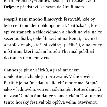
Berlín−Benátky−Cannes debutující režisér Alen
Drljević představil se svým dalším filmem.
Nejspíš není mnoho filmových festivalů, kde by
bylo centrum dění obklopené jak "batůžkáři", kteří
spí ve stanech a tělocvičnách a chodí na vše, na co
seženou lístky, dále filmovými nadšenci, novináři
a profesionály, kteří si vybírají pečlivěji, a nakonec
místními, kteří kolem hotelu Thermal pobíhají
do rána s drinkem v ruce.
Cannes je plné večírků, a jistě mnohem
opulentnějších, ale jen pro zvané. V únorovém
Berlíně je na "mejdan v ulicích" moc zima. Stejně
jako v lednovém, větrem ošlehaném Rotterdamu či
na zasněženém Sundance v americkém Utahu − byť
tento horský festival též oplývá velmi otevřenou