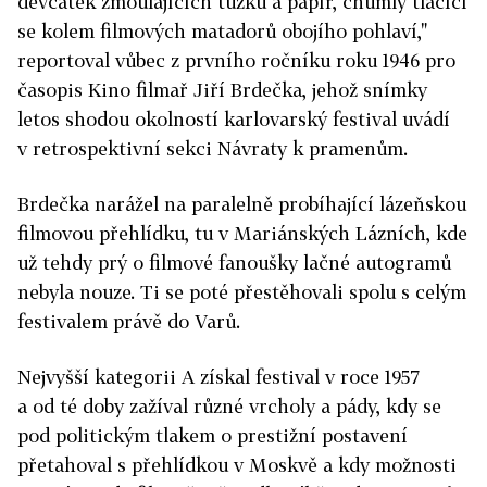
děvčátek žmoulajících tužku a papír, chumly tlačící
se kolem filmových matadorů obojího pohlaví,"
reportoval vůbec z prvního ročníku roku 1946 pro
časopis Kino filmař Jiří Brdečka, jehož snímky
letos shodou okolností karlovarský festival uvádí
v retrospektivní sekci Návraty k pramenům.
Brdečka narážel na paralelně probíhající lázeňskou
filmovou přehlídku, tu v Mariánských Lázních, kde
už tehdy prý o filmové fanoušky lačné autogramů
nebyla nouze. Ti se poté přestěhovali spolu s celým
festivalem právě do Varů.
Nejvyšší kategorii A získal festival v roce 1957
a od té doby zažíval různé vrcholy a pády, kdy se
pod politickým tlakem o prestižní postavení
přetahoval s přehlídkou v Moskvě a kdy možnosti