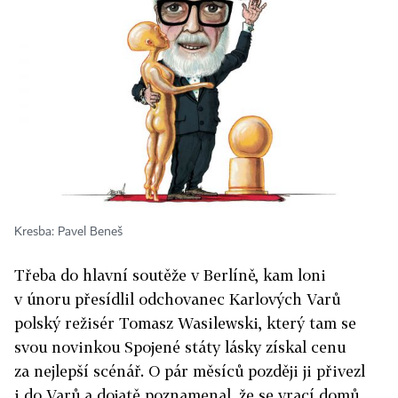
Kresba: Pavel Beneš
Třeba do hlavní soutěže v Berlíně, kam loni
v únoru přesídlil odchovanec Karlových Varů
polský režisér Tomasz Wasilewski, který tam se
svou novinkou Spojené státy lásky získal cenu
za nejlepší scénář. O pár měsíců později ji přivezl
i do Varů a dojatě poznamenal, že se vrací domů.