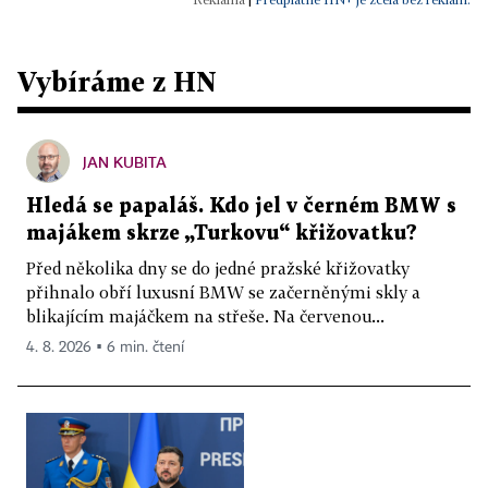
Vybíráme z HN
JAN KUBITA
Hledá se papaláš. Kdo jel v černém BMW s
majákem skrze „Turkovu“ křižovatku?
Před několika dny se do jedné pražské křižovatky
přihnalo obří luxusní BMW se začerněnými skly a
blikajícím majáčkem na střeše. Na červenou...
4. 8. 2026 ▪ 6 min. čtení