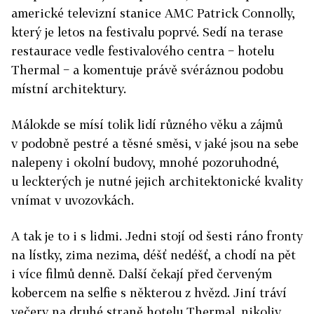
americké televizní stanice AMC Patrick Connolly,
který je letos na festivalu poprvé. Sedí na terase
restaurace vedle festivalového centra − hotelu
Thermal − a komentuje právě svéráznou podobu
místní architektury.
Málokde se mísí tolik lidí různého věku a zájmů
v podobně pestré a těsné směsi, v jaké jsou na sebe
nalepeny i okolní budovy, mnohé pozoruhodné,
u leckterých je nutné jejich architektonické kvality
vnímat v uvozovkách.
A tak je to i s lidmi. Jedni stojí od šesti ráno fronty
na lístky, zima nezima, déšť nedéšť, a chodí na pět
i více filmů denně. Další čekají před červeným
kobercem na selfie s některou z hvězd. Jiní tráví
večery na druhé straně hotelu Thermal, nikoliv