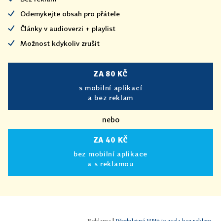
Odemykejte obsah pro přátele
Články v audioverzi + playlist
Možnost kdykoliv zrušit
ZA 80 KČ
s mobilní aplikací
a bez reklam
nebo
ZA 40 KČ
bez mobilní aplikace
a s reklamou
|
Předplatné HN+ je zcela bez reklam.