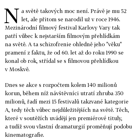
N
a světě takových moc není. Právě je mu 52
let, ale přitom se narodil už v roce 1946.
Mezinárodní filmový festival Karlovy Vary tak
patří vůbec k nejstarším filmovým přehlídkám
na světě. A ta schizofrenie ohledně jeho "věku"
pramení z faktu, že od 60. let až do roku 1990 se
konal ob rok, střídal se s filmovou přehlídkou
v Moskvě.
Dnes se akce s rozpočtem kolem 140 milionů
korun, během níž návštěvníci utratí zhruba 350
milionů, řadí mezi 15 festivalů takzvané kategorie
A, tedy těch vůbec nejdůležitějších na světě. Těch,
které v soutěžích uvádějí jen premiérové tituly,
a tudíž svou vlastní dramaturgií proměňují podobu
kinematografie.