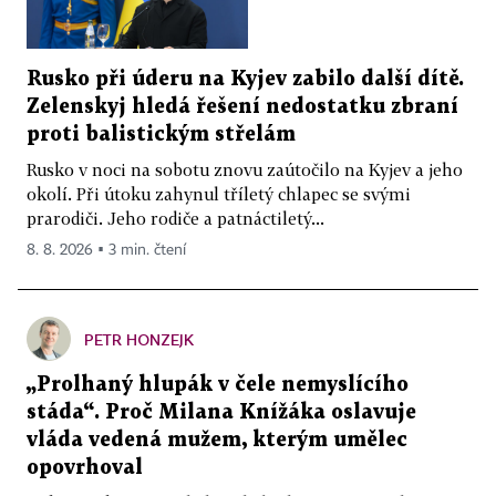
Rusko při úderu na Kyjev zabilo další dítě.
Zelenskyj hledá řešení nedostatku zbraní
proti balistickým střelám
Rusko v noci na sobotu znovu zaútočilo na Kyjev a jeho
okolí. Při útoku zahynul tříletý chlapec se svými
prarodiči. Jeho rodiče a patnáctiletý...
8. 8. 2026 ▪ 3 min. čtení
PETR HONZEJK
„Prolhaný hlupák v čele nemyslícího
stáda“. Proč Milana Knížáka oslavuje
vláda vedená mužem, kterým umělec
opovrhoval