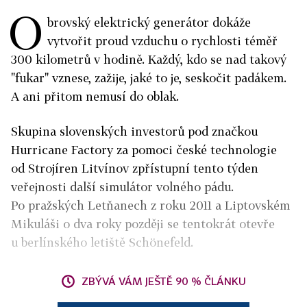
O
brovský elektrický generátor dokáže
vytvořit proud vzduchu o rychlosti téměř
300 kilometrů v hodině. Každý, kdo se nad takový
"fukar" vznese, zažije, jaké to je, seskočit padákem.
A ani přitom nemusí do oblak.
Skupina slovenských investorů pod značkou
Hurricane Factory za pomoci české technologie
od Strojíren Litvínov zpřístupní tento týden
veřejnosti další simulátor volného pádu.
Po pražských Letňanech z roku 2011 a Liptovském
Mikuláši o dva roky později se tentokrát otevře
u berlínského letiště Schönefeld.
ZBÝVÁ VÁM JEŠTĚ 90 % ČLÁNKU