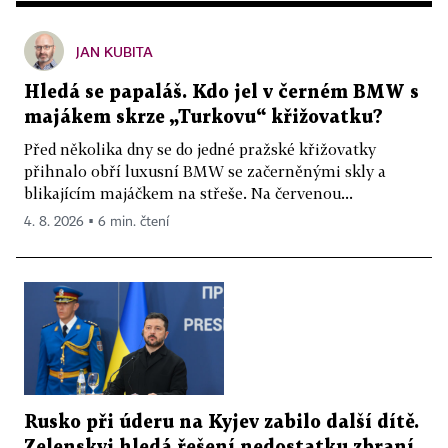
JAN KUBITA
Hledá se papaláš. Kdo jel v černém BMW s
majákem skrze „Turkovu“ křižovatku?
Před několika dny se do jedné pražské křižovatky
přihnalo obří luxusní BMW se začerněnými skly a
blikajícím majáčkem na střeše. Na červenou...
4. 8. 2026 ▪ 6 min. čtení
Rusko při úderu na Kyjev zabilo další dítě.
Zelenskyj hledá řešení nedostatku zbraní