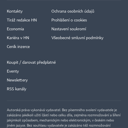
Kontakty
Ochrana osobních údajů
Tiráž redakce HN
Prohlášení o cookies
Economia
Nastavení soukromí
Kariéra v HN
Všeobecné smluvní podmínky
Ceník inzerce
Koupit / darovat předplatné
Eventy
Newslettery
×
RSS kanály
Autorská práva vykonává vydavatel. Bez písemného svolení vydavatele je
zakázáno jakékoli užití částí nebo celku díla, zejména rozmnožování a šíření
jakýmkoli způsobem, mechanickým nebo elektronickým, v českém nebo
jiném jazyce. Bez souhlasu vydavatele je zakázáno též rozmnožování