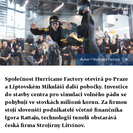
Autor ▪
Hurricane Factory
Společnost Hurricane Factory otevírá po Praze
a Liptovském Mikuláši další pobočky. Investice
do stavby centra pro simulaci volného pádu se
pohybují ve stovkách milionů korun. Za firmou
stojí slovenští podnikatelé včetně finančníka
Igora Rattaje, technologii tunelů obstarává
česká firma Strojírny Litvínov.