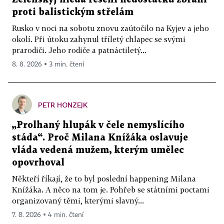
proti balistickým střelám
Rusko v noci na sobotu znovu zaútočilo na Kyjev a jeho
okolí. Při útoku zahynul tříletý chlapec se svými
prarodiči. Jeho rodiče a patnáctiletý...
8. 8. 2026 ▪ 3 min. čtení
PETR HONZEJK
„Prolhaný hlupák v čele nemyslícího
stáda“. Proč Milana Knížáka oslavuje
vláda vedená mužem, kterým umělec
opovrhoval
Někteří říkají, že to byl poslední happening Milana
Knížáka. A něco na tom je. Pohřeb se státními poctami
organizovaný těmi, kterými slavný...
7. 8. 2026 ▪ 4 min. čtení