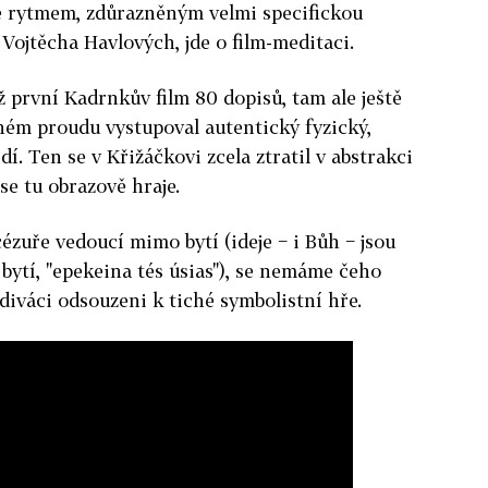
ně rytmem, zdůrazněným velmi specifickou
Vojtěcha Havlových, jde o film-meditaci.
ž první Kadrnkův film 80 dopisů, tam ale ještě
ém proudu vystupoval autentický fyzický,
dí. Ten se v Křižáčkovi zcela ztratil v abstrakci
ž se tu obrazově hraje.
 cézuře vedoucí mimo bytí (ideje − i Bůh − jsou
 bytí, "epekeina tés úsias"), se nemáme čeho
diváci odsouzeni k tiché symbolistní hře.