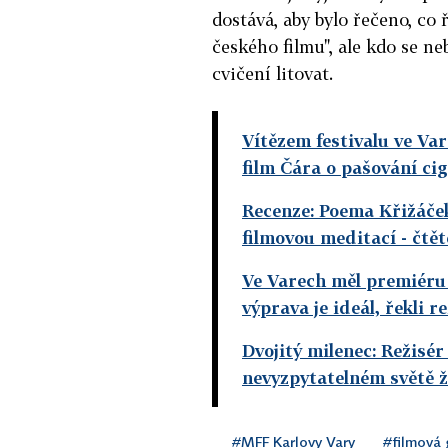
dostává, aby bylo řečeno, co 
českého filmu", ale kdo se n
cvičení litovat.
Vítězem festivalu ve Var
film Čára o pašování ci
Recenze: Poema Křižáček
filmovou meditací
- čtě
Ve Varech měl premiéru 
výprava je ideál, řekli 
Dvojitý milenec: Režisér
nevyzpytatelném světě 
#MFF Karlovy Vary
#filmová 