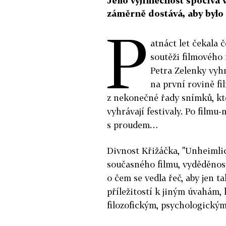
Jeho výjimečnost spočívá 
záměrně dostává, aby bylo 
P
atnáct let čekala 
soutěži filmového 
Petra Zelenky vyh
na první rovině fi
z nekonečné řady snímků, kt
vyhrávají festivaly. Po filmu-
s proudem…
Divnost Křižáčka, "Unheimlic
současného filmu, vyděděnost 
o čem se vedla řeč, aby jen t
příležitostí k jiným úvahám,
filozofickým, psychologickým,