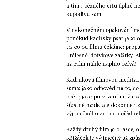
a tím i běžného citu úplně ne
kupodivu sám.
V nekonečném opakování moti
poněkud kacířsky psát jako o
to, co od filmu čekáme: propa
i tělesné, dotykové zážitky. 
na Film náhle naplno ožívá!
Kadrnkovu filmovou meditaci 
sama; jako odpověď na to, co
oběti; jako potvrzení možnost
šťastně najde, ale dokonce i 
výjimečného ani mimořádnéh
Každý druhý film je o lásce, 
Křižáček je výjimečný až zp