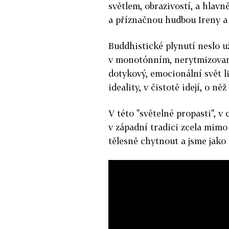
světlem, obrazivostí, a hlav
a příznačnou hudbou Ireny a 
Buddhistické plynutí neslo u
v monotónním, nerytmizovan
dotykový, emocionální svět li
ideality, v čistotě idejí, o ně
V této "světelné propasti", v
v západní tradici zcela mimo
tělesně chytnout a jsme jako 