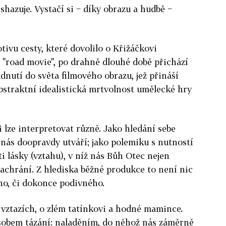
shazuje. Vystačí si − díky obrazu a hudbě −
vu cesty, které dovolilo o Křižáčkovi
 "road movie", po drahně dlouhé době přichází
dnutí do světa filmového obrazu, jež přináší
Abstraktní idealistická mrtvolnost umělecké hry
lze interpretovat různě. Jako hledání sebe
 nás doopravdy utváří; jako polemiku s nutností
i lásky (vztahu), v níž nás Bůh Otec nejen
zachrání. Z hlediska běžné produkce to není nic
o, či dokonce podivného.
o vztazích, o zlém tatínkovi a hodné mamince.
ůsobem tázání: naladěním, do něhož nás záměrně