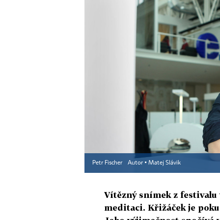
Petr Fischer
Autor ▪
Matej Slávik
Vítězný snímek z festivalu
meditaci. Křižáček je poku