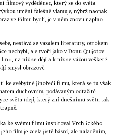
í filmový vyděděnec, který se do světa
rývkou umění falešně vlamuje, nýbrž naopak −
raz ve Filmu bydlí, je v něm znovu naplno
ebe, nestává se vazalem literatury, otrokem
ice nechybí, ale tvoří jako v Donu Quijotovi
nii, na níž se dějí a k níž se vážou veškeré
íjí smysl obrazově.
" ke svébytné jinořeči filmu, která se tu však
ématem duchovním, podávaným odtažitě
zyce světa idejí, který zní dnešnímu světu tak
 trapně.
ka ke svému filmu inspiroval Vrchlického
jeho film je zcela jistě básní, ale naladěním,