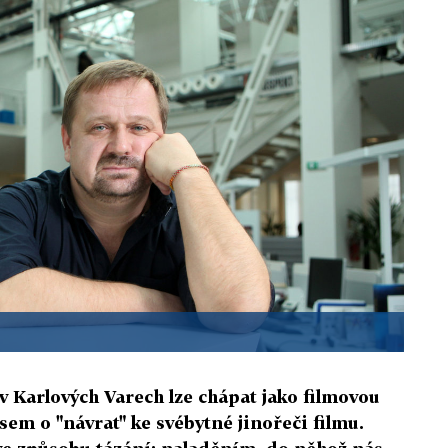
 v Karlových Varech lze chápat jako filmovou
sem o "návrat" ke svébytné jinořeči filmu.