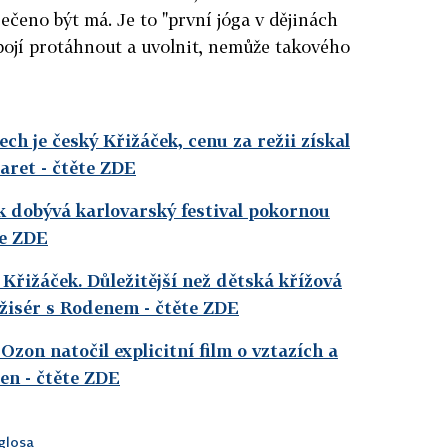
řečeno být má. Je to "první jóga v dějinách
ebojí protáhnout a uvolnit, nemůže takového
ech je český Křižáček, cenu za režii získal
garet
- čtěte ZDE
 dobývá karlovarský festival pokornou
te ZDE
Křižáček. Důležitější než dětská křížová
režisér s Rodenem
- čtěte ZDE
 Ozon natočil explicitní film o vztazích a
žen
- čtěte ZDE
glosa