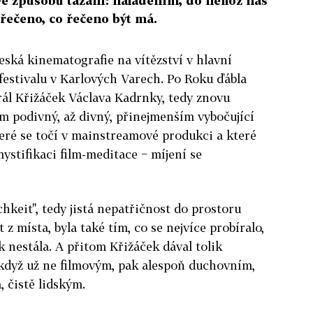
ve způsobu tázání: naladěním, do něhož nás
řečeno, co řečeno být má.
česká kinematografie na vítězství v hlavní
festivalu v Karlových Varech. Po Roku ďábla
rál Křižáček Václava Kadrnky, tedy znovu
lm podivný, až divný, přinejmenším vybočující
eré se točí v mainstreamové produkci a které
mystifikaci film-meditace − míjení se
hkeit", tedy jistá nepatřičnost do prostoru
z místa, byla také tím, co se nejvíce probíralo,
ak nestála. A přitom Křižáček dával tolik
 když už ne filmovým, pak alespoň duchovním,
 čistě lidským.