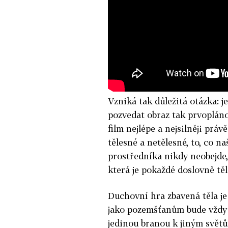
Vzniká tak důležitá otázka: 
pozvedat obraz tak prvoplán
film nejlépe a nejsilněji práv
tělesné a netělesné, to, co na
prostředníka nikdy neobejde,
která je pokaždé doslovně tě
Duchovní hra zbavená těla j
jako pozemšťanům bude vždy p
jedinou branou k jiným světů