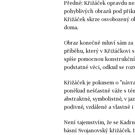
Předně: Křižáček opravdu nen
pohyblivých obrazů pod přik
Křižáček skrze osvobozený ob
doma.
Obraz konečně mluví sám za s
příběhu, který v Křižáčkovi s
spíše pomocnou konstrukční li
podstatné věci, odkud se rozv
Křižáček je pokusem o "návrat
poněkud nešťastně váže s t
abstraktně, symbolistně, v ja
podivně, vzdáleně a vlastně i
Není tajemstvím, že se Kadrn
básní Svojanovský křižáček. I 