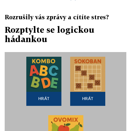
Rozrušily vás zprávy a cítíte stres?
Rozptylte se logickou
hádankou
HRÁT
HRÁT