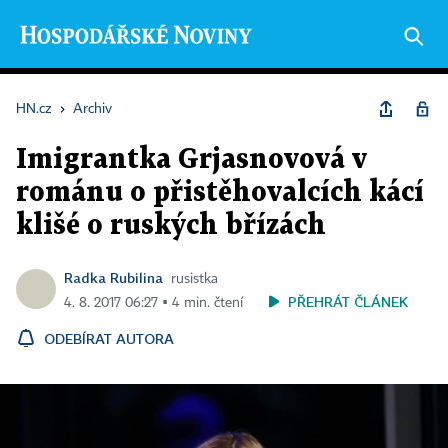
HN.cz
›
Archiv
Imigrantka Grjasnovová v
románu o přistěhovalcích kácí
klišé o ruských břízách
Radka Rubilina
rusistka
PŘEHRÁT ČLÁNEK
4. 8. 2017 06:27 ▪ 4 min. čtení
ODEBÍRAT AUTORA