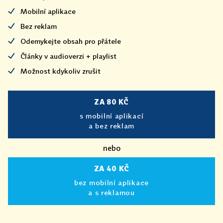
Mobilní aplikace
Bez reklam
Odemykejte obsah pro přátele
Články v audioverzi + playlist
Možnost kdykoliv zrušit
ZA 80 KČ
s mobilní aplikací
a bez reklam
nebo
ZA 40 KČ
bez mobilní aplikace
a s reklamou