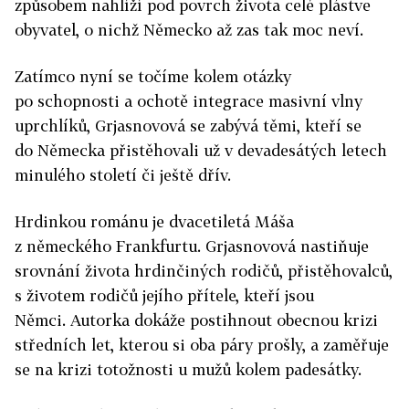
způsobem nahlíží pod povrch života celé plástve
obyvatel, o nichž Německo až zas tak moc neví.
Zatímco nyní se točíme kolem otázky
po schopnosti a ochotě integrace masivní vlny
uprchlíků, Grjasnovová se zabývá těmi, kteří se
do Německa přistěhovali už v devadesátých letech
minulého století či ještě dřív.
Hrdinkou románu je dvacetiletá Máša
z německého Frankfurtu. Grjasnovová nastiňuje
srovnání života hrdinčiných rodičů, přistěhovalců,
s životem rodičů jejího přítele, kteří jsou
Němci. Autorka dokáže postihnout obecnou krizi
středních let, kterou si oba páry prošly, a zaměřuje
se na krizi totožnosti u mužů kolem padesátky.