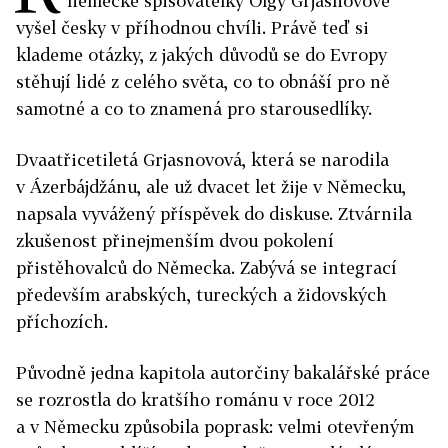
německé spisovatelky Olgy Grjasnovové
vyšel česky v příhodnou chvíli. Právě teď si
klademe otázky, z jakých důvodů se do Evropy
stěhují lidé z celého světa, co to obnáší pro ně
samotné a co to znamená pro starousedlíky.
Dvaatřicetiletá Grjasnovová, která se narodila
v Ázerbájdžánu, ale už dvacet let žije v Německu,
napsala vyvážený příspěvek do diskuse. Ztvárnila
zkušenost přinejmenším dvou pokolení
přistěhovalců do Německa. Zabývá se integrací
především arabských, tureckých a židovských
příchozích.
Původně jedna kapitola autorčiny bakalářské práce
se rozrostla do kratšího románu v roce 2012
a v Německu způsobila poprask: velmi otevřeným