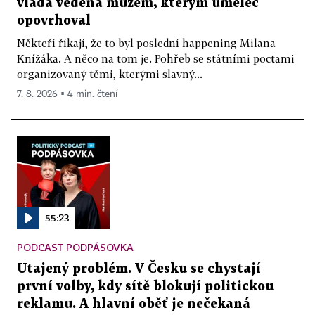
vláda vedená mužem, kterým umělec
opovrhoval
Někteří říkají, že to byl poslední happening Milana
Knížáka. A něco na tom je. Pohřeb se státními poctami
organizovaný těmi, kterými slavný...
7. 8. 2026 ▪ 4 min. čtení
55:23
PODCAST PODPÁSOVKA
Utajený problém. V Česku se chystají
první volby, kdy sítě blokují politickou
reklamu. A hlavní oběť je nečekaná