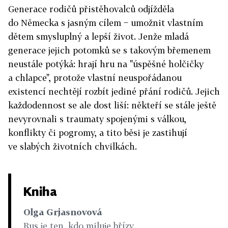
Generace rodičů přistěhovalců odjížděla
do Německa s jasným cílem − umožnit vlastním
dětem smysluplný a lepší život. Jenže mladá
generace jejich potomků se s takovým břemenem
neustále potýká: hrají hru na "úspěšné holčičky
a chlapce", protože vlastní neuspořádanou
existencí nechtějí rozbít jediné přání rodičů. Jejich
každodennost se ale dost liší: někteří se stále ještě
nevyrovnali s traumaty spojenými s válkou,
konflikty či pogromy, a tito běsi je zastihují
ve slabých životních chvilkách.
Kniha
Olga Grjasnovová
Rus je ten, kdo miluje břízy