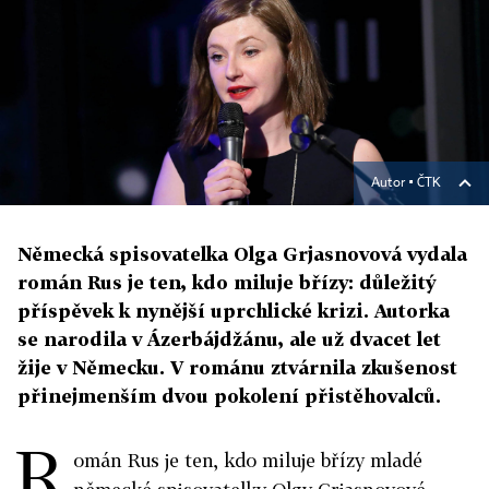
Autor ▪
ČTK
Německá spisovatelka Olga Grjasnovová vydala
román Rus je ten, kdo miluje břízy: důležitý
příspěvek k nynější uprchlické krizi. Autorka
se narodila v Ázerbájdžánu, ale už dvacet let
žije v Německu. V románu ztvárnila zkušenost
přinejmenším dvou pokolení přistěhovalců.
R
omán Rus je ten, kdo miluje břízy mladé