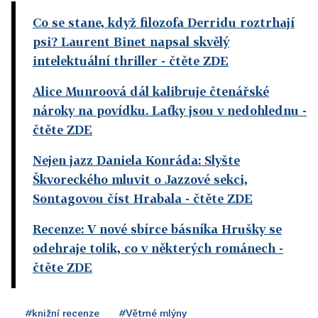
Co se stane, když filozofa Derridu roztrhají
psi? Laurent Binet napsal skvělý
intelektuální thriller
- čtěte ZDE
Alice Munroová dál kalibruje čtenářské
nároky na povídku. Laťky jsou v nedohlednu
-
čtěte ZDE
Nejen jazz Daniela Konráda: Slyšte
Škvoreckého mluvit o Jazzové sekci,
Sontagovou číst Hrabala
- čtěte ZDE
Recenze: V nové sbírce básníka Hrušky se
odehraje tolik, co v některých románech
-
čtěte ZDE
#knižní recenze
#Větrné mlýny