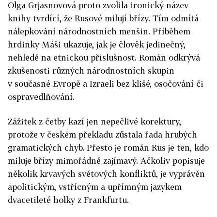
Olga Grjasnovová proto zvolila ironický název
knihy tvrdící, že Rusové milují břízy. Tím odmítá
nálepkování národnostních menšin. Příběhem
hrdinky Máši ukazuje, jak je člověk jedinečný,
nehledě na etnickou příslušnost. Román odkrývá
zkušenosti různých národnostních skupin
v současné Evropě a Izraeli bez klišé, osočování či
ospravedlňování.
Zážitek z četby kazí jen nepečlivé korektury,
protože v českém překladu zůstala řada hrubých
gramatických chyb. Přesto je román Rus je ten, kdo
miluje břízy mimořádně zajímavý. Ačkoliv popisuje
několik krvavých světových konfliktů, je vyprávěn
apolitickým, vstřícným a upřímným jazykem
dvacetileté holky z Frankfurtu.