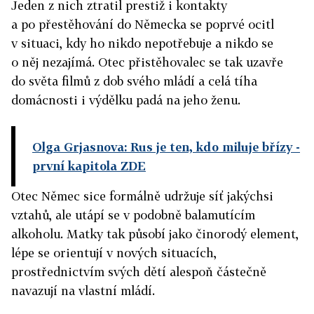
Jeden z nich ztratil prestiž i kontakty
a po přestěhování do Německa se poprvé ocitl
v situaci, kdy ho nikdo nepotřebuje a nikdo se
o něj nezajímá. Otec přistěhovalec se tak uzavře
do světa filmů z dob svého mládí a celá tíha
domácnosti i výdělku padá na jeho ženu.
Olga Grjasnova: Rus je ten, kdo miluje břízy
-
první kapitola ZDE
Otec Němec sice formálně udržuje síť jakýchsi
vztahů, ale utápí se v podobně balamutícím
alkoholu. Matky tak působí jako činorodý element,
lépe se orientují v nových situacích,
prostřednictvím svých dětí alespoň částečně
navazují na vlastní mládí.