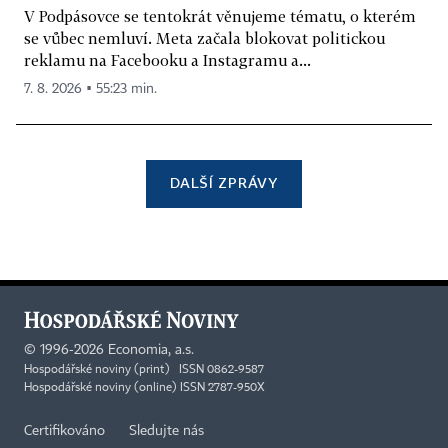
V Podpásovce se tentokrát věnujeme tématu, o kterém
se vůbec nemluví. Meta začala blokovat politickou
reklamu na Facebooku a Instagramu a...
7. 8. 2026 ▪ 55:23 min.
DALŠÍ ZPRÁVY
©
1996-2026
Economia, a.s.
Hospodářské noviny (print) ISSN 0862-9587
Hospodářské noviny (online) ISSN 2787-950X
Certifikováno
Sledujte nás