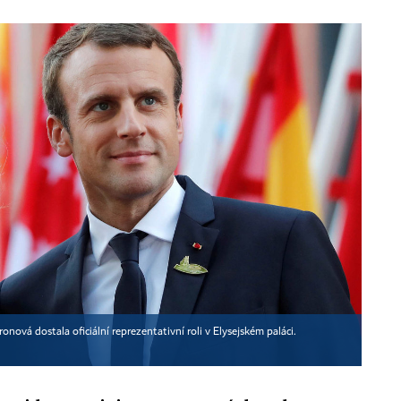
ová dostala oficiální reprezentativní roli v Elysejském paláci.