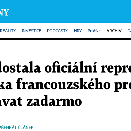
ARCHIV
REALITY
INVESTICE
PODCASTY
HRY
PročNe
D
stala oficiální repr
ka francouzského pre
ávat zadarmo
PŘEHRÁT ČLÁNEK