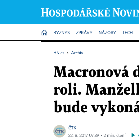
HOME
BYZNYS
ZPRÁVY
NÁZORY
TECH
HN.cz
›
Archiv
Macronová do
roli. Manžel
bude vykon
ČTK
22. 8. 2017 07:39 ▪ 2 min. čtení