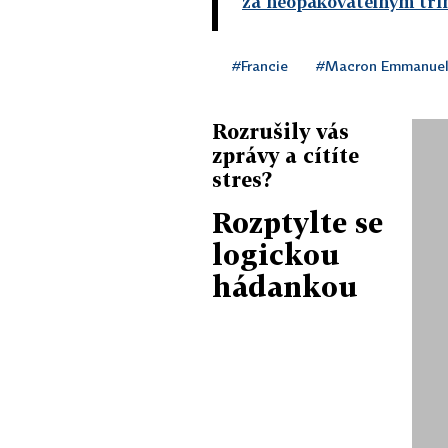
za neopakovatelným tř
#Francie
#Macron Emmanue
Rozrušily vás
zprávy a cítíte
stres?
Rozptylte se
logickou
hádankou