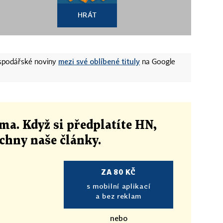
HRÁT
mezi své oblíbené tituly
ospodářské noviny
na Google
ma. Když si předplatíte HN,
echny naše články
.
ZA 80 KČ
s mobilní aplikací
a bez reklam
nebo