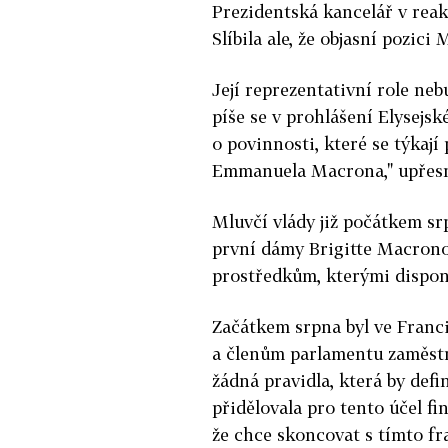
Prezidentská kancelář v reak
Slíbila ale, že objasní pozici
Její reprezentativní role ne
píše se v prohlášení Elysejsk
o povinnosti, které se týkaj
Emmanuela Macrona," upřesn
Mluvčí vlády již počátkem sr
první dámy Brigitte Macrono
prostředkům, kterými dispon
Začátkem srpna byl ve Franci
a členům parlamentu zaměstná
žádná pravidla, která by def
přidělovala pro tento účel 
že chce skoncovat s tímto f