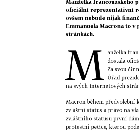
Manželka francouzského p
oficiální reprezentativní r
ovšem nebude nijak finan
Emmanuela Macrona to v p
stránkách.
M
anželka fra
dostala ofici
Za svou čin
Úřad prezid
na svých internetových strá
Macron během předvolební k
zvláštní status a právo na v
zvláštního statusu první dám
protestní petice, kterou pode