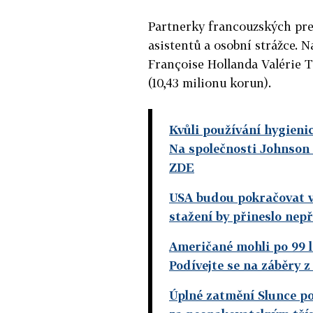
Partnerky francouzských prez
asistentů a osobní strážce. 
Françoise Hollanda Valérie Tr
(10,43 milionu korun).
Kvůli používání hygien
Na společnosti Johnson
ZDE
USA budou pokračovat v 
stažení by přineslo nep
Američané mohli po 99 l
Podívejte se na záběry 
Úplné zatmění Slunce po