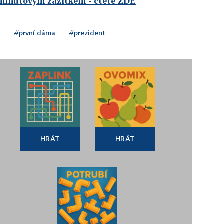
íminutovým zážitkem
- čtěte ZDE
l
#první dáma
#prezident
HRÁT
HRÁT