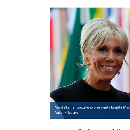
Manželka francouzského prezidenta Brigitte Macron
Autor ▪
Reuters