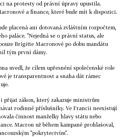
ci na protesty od právní úpravy upustila.
 Macronové a finance, které bude mít k dispozici.
bude placená ani dotovaná zvláštním rozpočtem,
ého paláce. "Nejedná se o právní status, ale
í pouze Brigitte Macronové po dobu mandátu
il tým první dámy.
pna uvedl, že cílem upřesnění společenské role
vé je transparentnost a snaha dát rámec
uje.
i přijat zákon, který zakazuje ministrům
vat rodinné příslušníky. Ve Francii neexistují
inovala činnost manželky hlavy státu nebo
finance. Macron už během kampaně prohlašoval,
rancouzským "pokrytectvím".