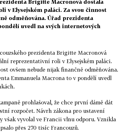
rezidenta Brigitte Macronová dostala
oli v Elysejském paláci. Za svou činnost
čně odměňována. Úřad prezidenta
ondělí uvedl na svých internetových
ncouzského prezidenta Brigitte Macronová
ální reprezentativní roli v Elysejském paláci.
nost ovšem nebude nijak finančně odměňována.
enta Emmanuela Macrona to v pondělí uvedl
nkách.
ampaně prohlašoval, že chce první dámě dát
lastní rozpočet. Návrh zákona pro ustavení
y však vyvolal ve Francii vlnu odporu. Vznikla
psalo přes 270 tisíc Francouzů.