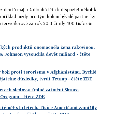
identů mají už dlouhá léta k dispozici několik
Například mzdy pro tým kolem bývalé partnerky
ierweilerové za rok 2013 činily 400 tisíc eur
ických produktů onemocněla žena rakovinou.
 & Johnson vysoudila devět miliard
- čtěte
boji proti terorismu v Afghánistánu. Rychlé
řijatelné důsledky, tvrdí Trump
- čtěte ZDE
etech sledovat úplné zatmění Slunce.
z Oregonu
- čtěte ZDE
 téměř sto letech. Tisíce Američanů zamířily