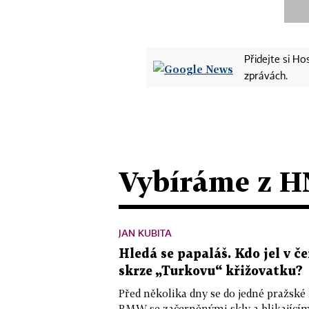
Přidejte si H
zprávách.
Vybíráme z H
JAN KUBITA
Hledá se papaláš. Kdo jel v
skrze „Turkovu“ křižovatku?
Před několika dny se do jedné pražské
BMW se začerněnými skly a blikající