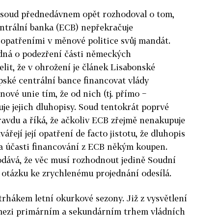
 soud přednedávnem opět rozhodoval o tom,
ntrální banka (ECB) nepřekračuje
patřeními v měnové politice svůj mandát.
dná o podezření části německých
lit, že v ohrožení je článek Lisabonské
pské centrální bance financovat vlády
ové unie tím, že od nich (tj. přímo −
je jejich dluhopisy. Soud tentokrát poprvé
ravdu a říká, že ačkoliv ECB zřejmě nenakupuje
ářejí její opatření de facto jistotu, že dluhopis
a účasti financování z ECB někým koupen.
dává, že věc musí rozhodnout jedině Soudní
 otázku ke zrychlenému projednání odesílá.
rhákem letní okurkové sezony. Již z vysvětlení
l mezi primárním a sekundárním trhem vládních