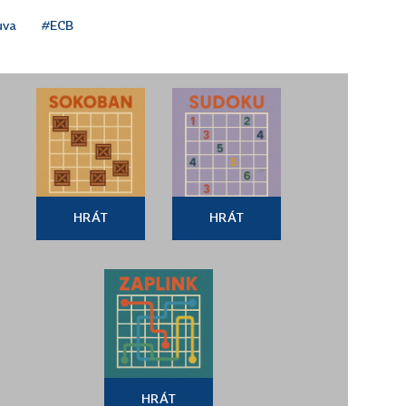
uva
#ECB
HRÁT
HRÁT
HRÁT