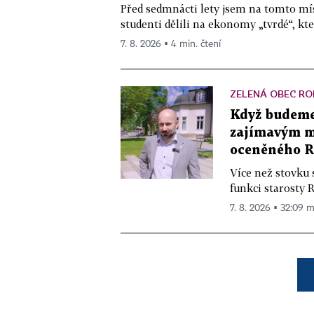
Před sedmnácti lety jsem na tomto mís
studenti dělili na ekonomy „tvrdé“, kte
7. 8. 2026 ▪ 4 min. čtení
ZELENÁ OBEC RO
Když budeme 
zajímavým mě
oceněného R
Více než stovku 
funkci starosty 
7. 8. 2026 ▪ 32:09 m