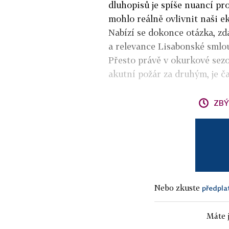
dluhopisů je spíše nuancí pr
mohlo reálně ovlivnit naši 
Nabízí se dokonce otázka, zd
a relevance Lisabonské smlo
Přesto právě v okurkové sezo
akutní požár za druhým, je č
ZBÝ
Nebo zkuste
předpla
Máte j