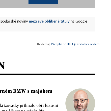
mezi své oblíbené tituly
ospodářské noviny
na Google
|
Předplatné HN+ je zcela bez reklam.
N
 černém BMW s majákem
 křižovatky přihnalo obří luxusní
m majáčkem na střeše. Na