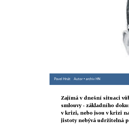
Pavel Hnát
Autor ▪
archiv HN
Zajímá v dnešní situaci v
smlouvy - základního dok
v krizi, nebo jsou v krizi 
jistoty nebývá udržitelná 