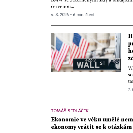
červenou...
4. 8. 2026 ▪ 6 min. čtení
H
p
h
z
Wa
so
ta
7.
TOMÁŠ SEDLÁČEK
Ekonomie ve věku umělé nemys
ekonomy vrátit se k otázkám