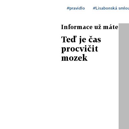
#pravidlo
#Lisabonská smlo
Informace už máte
Teď je čas
procvičit
mozek