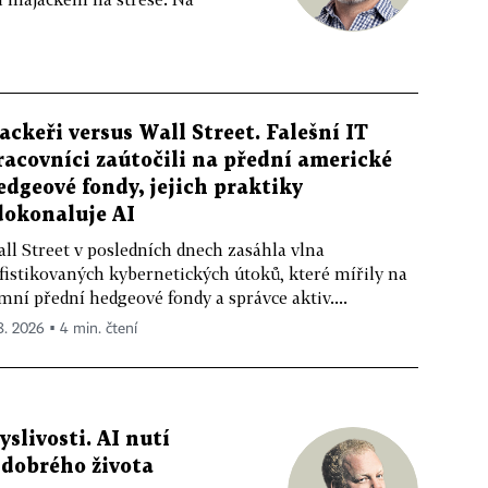
ackeři versus Wall Street. Falešní IT
racovníci zaútočili na přední americké
edgeové fondy, jejich praktiky
dokonaluje AI
ll Street v posledních dnech zasáhla vlna
fistikovaných kybernetických útoků, které mířily na
mní přední hedgeové fondy a správce aktiv....
 8. 2026 ▪ 4 min. čtení
livosti. AI nutí
 dobrého života