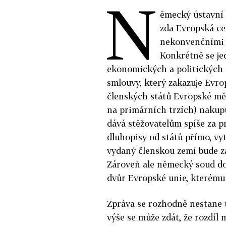
N
ěmecký ústavní
zda Evropská ce
nekonvenčními o
Konkrétně se je
ekonomických a politických e
smlouvy, který zakazuje Evro
členských států Evropské měn
na primárních trzích) nakupu
dává stěžovatelům spíše za p
dluhopisy od států přímo, vytv
vydaný členskou zemí bude z
Zároveň ale německý soud do
dvůr Evropské unie, kterému
Zpráva se rozhodně nestane t
výše se může zdát, že rozdí