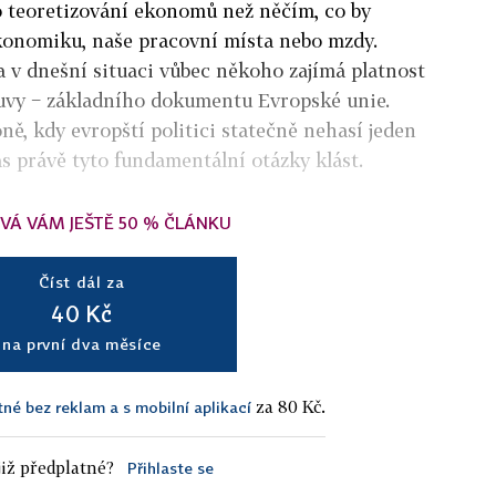
o teoretizování ekonomů než něčím, co by
ekonomiku, naše pracovní místa nebo mzdy.
a v dnešní situaci vůbec někoho zajímá platnost
uvy − základního dokumentu Evropské unie.
ně, kdy evropští politici statečně nehasí jeden
as právě tyto fundamentální otázky klást.
VÁ VÁM JEŠTĚ 50 % ČLÁNKU
Číst dál za
40 Kč
na první dva měsíce
za 80 Kč.
tné bez reklam a s mobilní aplikací
iž předplatné?
Přihlaste se