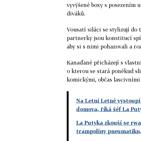
vyvýšené boxy s posezením u 
diváků.
Vousatí siláci se stylizují d
partnerky jsou konstitucí spí
aby si s nimi pohazovali a roz
Kanaďané přicházejí s vlastní 
o kterou se stará poněkud sl
komickými, občas lascivními 
Na Letní Letné vystoupí 
domova, říká šéf La Put
La Putyka zkouší se rw
trampolíny pneumatiku, 