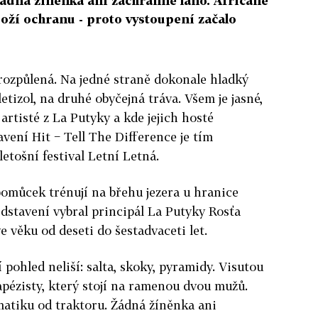
ádná žíněnka ani záchranné lano. Afričané
 boží ochranu - proto vystoupení začalo
 rozpůlená. Na jedné straně dokonale hladký
etizol, na druhé obyčejná tráva. Všem je jasné,
 artisté z La Putyky a kde jejich hosté
vení Hit − Tell The Difference je tím
 letošní festival Letní Letná.
 pomůcek trénují na břehu jezera u hranice
dstavení vybral principál La Putyky Rosťa
e věku od deseti do šestadvaceti let.
 pohled neliší: salta, skoky, pyramidy. Visutou
apézisty, který stojí na ramenou dvou mužů.
atiku od traktoru. Žádná žíněnka ani