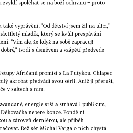
u zvyklí spoléhat se na boží ochranu − proto
a také vyprávění. "Od dětství jsem žil na ulici,"
áctiletý mladík, který se kvůli přespávání
ení. "Vím ale, že když na sobě zapracuji
o dobré," tvrdí s úsměvem a vzápětí předvede
ýstupy Afričanů promísí s La Putykou. Chlapec
ílý akrobat předvádí svou sérii. Aniž ji přeruší,
e v saltech s ním.
Rwanďané, energie srší a strhává i publikum,
. Děkovačka nebere konce. Pondělní
zou a zároveň derniérou, ale příběh
račovat. Režisér Michal Varga o nich chystá