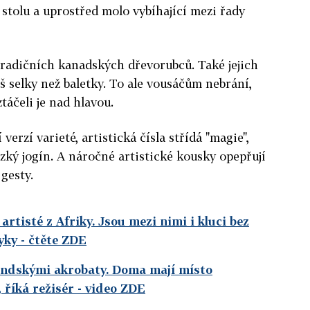
stolu a uprostřed molo vybíhající mezi řady
o tradičních kanadských dřevorubců. Také jejich
š selky než baletky. To ale vousáčům nebrání,
táčeli je nad hlavou.
verzí varieté, artistická čísla střídá "magie",
izký jogín. A náročné artistické kousky opepřují
gesty.
artisté z Afriky. Jsou mezi nimi i kluci bez
yky
- čtěte ZDE
andskými akrobaty. Doma mají místo
říká režisér
- video ZDE