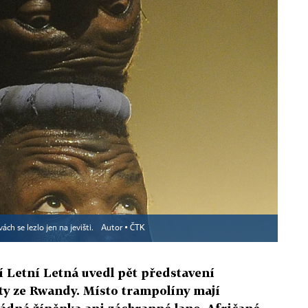
ch se lezlo jen na jevišti.
Autor ▪
ČTK
í Letní Letná uvedl pět představení
sty ze Rwandy. Místo trampolíny mají