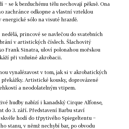
dí − se k bezduchému tělu nechovají pěkně. Ona
ho zachránce odkopne a vlastní vzteklou
energické sólo na visuté hrazdě.
c nedělá, princové se navlečou do svatebních
brání v artistických číslech. Šlachovitý
jako Frank Sinatra, uloví polonahou mořskou
káží při vzdušné akrobacii.
ou vynalézavost v tom, jak si v akrobatických
ší překážky. Artistické kousky, doprovázené
lehkostí a neodolatelným vtipem.
živé hudby nabízí i kanadský Cirque Alfonse,
t do 3. září. Představení Barbu staví
 skvěle hodí do třpytivého Spiegeltentu −
ího stanu, v němž nechybí bar, po obvodu