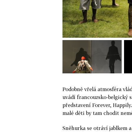
Podobně vřelá atmosféra vlád
uvádí francouzsko-belgický s
představení Forever, Happily
malé děti by tam chodit nemě
Sněhurka se otráví jablkem 