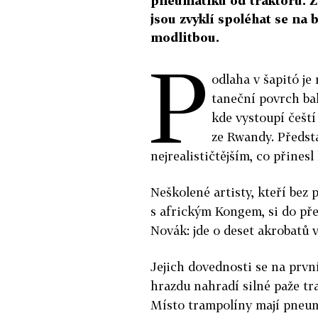
pneumatiku od traktoru. Ž
jsou zvyklí spoléhat se na
modlitbou.
P
odlaha v šapitó je
taneční povrch bal
kde vystoupí čeští
ze Rwandy. Předsta
nejrealističtějším, co přinesl
Neškolené artisty, kteří bez
s africkým Kongem, si do pře
Novák: jde o deset akrobatů v
Jejich dovednosti se na první
hrazdu nahradí silné paže tr
Místo trampolíny mají pneum