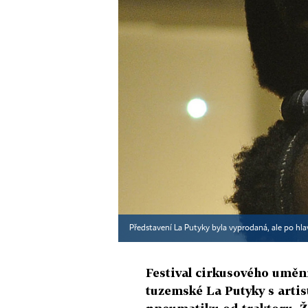
Představení La Putyky byla vyprodaná, ale po hlavá
Festival cirkusového uměn
tuzemské La Putyky s arti