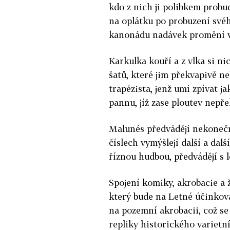
kdo z nich ji polibkem probu
na oplátku po probuzení své
kanonádu nadávek promění v 
Karkulka kouří a z vlka si ni
šatů, které jim překvapivě ne
trapézista, jenž umí zpívat 
pannu, jíž zase ploutev nepře
Malunés předvádějí nekonečn
číslech vymýšlejí další a dal
říznou hudbou, předvádějí s 
Spojení komiky, akrobacie a 
který bude na Letné účinkova
na pozemní akrobacii, což se
repliky historického varietn