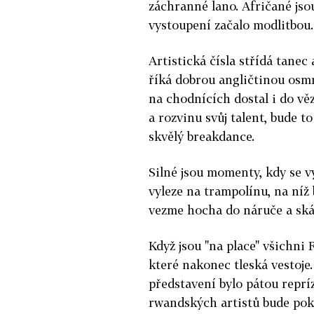
záchranné lano. Afričané jso
vystoupení začalo modlitbou.
Artistická čísla střídá tanec 
říká dobrou angličtinou osmn
na chodnících dostal i do věz
a rozvinu svůj talent, bude t
skvělý breakdance.
Silné jsou momenty, kdy se v
vyleze na trampolínu, na níž b
vezme hocha do náruče a skáč
Když jsou "na place" všichni 
které nakonec tleská vestoje
představení bylo pátou reprí
rwandských artistů bude pok