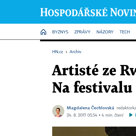
HOME
BYZNYS
ZPRÁVY
NÁZORY
TECH
HN.cz
›
Archiv
Artisté ze R
Na festivalu
Magdalena Čechlovská
redaktorka
24. 8. 2017 05:54 ▪ 4 min. čtení