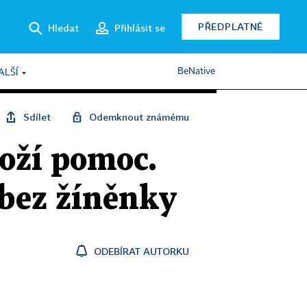
PŘEDPLATNÉ
Hledat
Přihlásit se
BeNative
ALŠÍ
Sdílet
Odemknout známému
boží pomoc.
 bez žíněnky
ODEBÍRAT AUTORKU