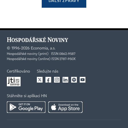
DALŠÍ ZPRÁVY
©
1996-2026
Economia, a.s.
Hospodářské noviny (print) ISSN 0862-9587
Hospodářské noviny (online) ISSN 2787-950X
Certifikováno
Sledujte nás
Stáhněte si aplikaci HN