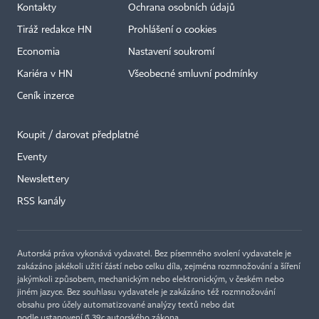
Kontakty
Ochrana osobních údajů
Tiráž redakce HN
Prohlášení o cookies
Economia
Nastavení soukromí
Kariéra v HN
Všeobecné smluvní podmínky
Ceník inzerce
Koupit / darovat předplatné
Eventy
Newslettery
RSS kanály
Autorská práva vykonává vydavatel. Bez písemného svolení vydavatele je
zakázáno jakékoli užití částí nebo celku díla, zejména rozmnožování a šíření
jakýmkoli způsobem, mechanickým nebo elektronickým, v českém nebo
jiném jazyce. Bez souhlasu vydavatele je zakázáno též rozmnožování
obsahu pro účely automatizované analýzy textů nebo dat
podle ustanovení § 39c autorského zákona.