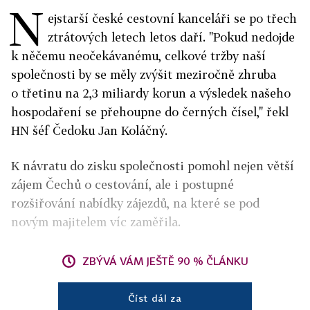
N
ejstarší české cestovní kanceláři se po třech
ztrátových letech letos daří. "Pokud nedojde
k něčemu neočekávanému, celkové tržby naší
společnosti by se měly zvýšit meziročně zhruba
o třetinu na 2,3 miliardy korun a výsledek našeho
hospodaření se přehoupne do černých čísel," řekl
HN šéf Čedoku Jan Koláčný.
K návratu do zisku společnosti pomohl nejen větší
zájem Čechů o cestování, ale i postupné
rozšiřování nabídky zájezdů, na které se pod
novým majitelem víc zaměřila.
ZBÝVÁ VÁM JEŠTĚ 90 % ČLÁNKU
Číst dál za