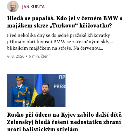
JAN KUBITA
Hledá se papaláš. Kdo jel v černém BMW s
majákem skrze „Turkovu“ křižovatku?
Před několika dny se do jedné pražské křižovatky
přihnalo obří luxusní BMW se začerněnými skly a
blikajícím majáčkem na střeše. Na červenou...
4. 8. 2026 ▪ 6 min. čtení
Rusko při úderu na Kyjev zabilo další dítě.
Zelenskyj hledá řešení nedostatku zbraní
proti balistickým střelám