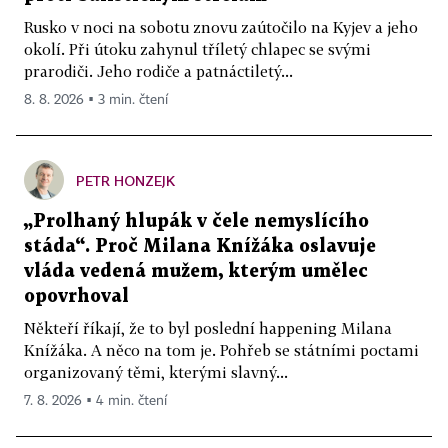
Rusko v noci na sobotu znovu zaútočilo na Kyjev a jeho
okolí. Při útoku zahynul tříletý chlapec se svými
prarodiči. Jeho rodiče a patnáctiletý...
8. 8. 2026 ▪ 3 min. čtení
PETR HONZEJK
„Prolhaný hlupák v čele nemyslícího
stáda“. Proč Milana Knížáka oslavuje
vláda vedená mužem, kterým umělec
opovrhoval
Někteří říkají, že to byl poslední happening Milana
Knížáka. A něco na tom je. Pohřeb se státními poctami
organizovaný těmi, kterými slavný...
7. 8. 2026 ▪ 4 min. čtení