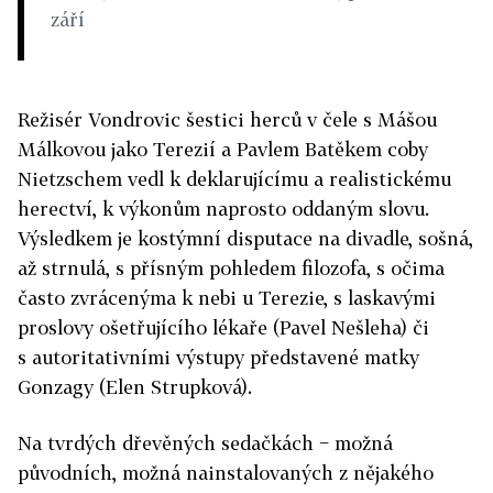
září
Režisér Vondrovic šestici herců v čele s Mášou
Málkovou jako Terezií a Pavlem Batěkem coby
Nietzschem vedl k deklarujícímu a realistickému
herectví, k výkonům naprosto oddaným slovu.
Výsledkem je kostýmní disputace na divadle, sošná,
až strnulá, s přísným pohledem filozofa, s očima
často zvrácenýma k nebi u Terezie, s laskavými
proslovy ošetřujícího lékaře (Pavel Nešleha) či
s autoritativními výstupy představené matky
Gonzagy (Elen Strupková).
Na tvrdých dřevěných sedačkách − možná
původních, možná nainstalovaných z nějakého