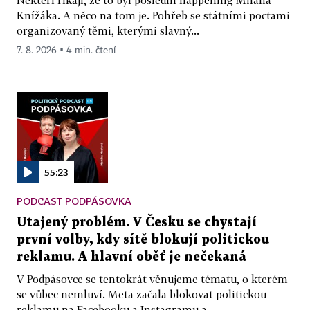
Knížáka. A něco na tom je. Pohřeb se státními poctami
organizovaný těmi, kterými slavný...
7. 8. 2026 ▪ 4 min. čtení
55:23
PODCAST PODPÁSOVKA
Utajený problém. V Česku se chystají
první volby, kdy sítě blokují politickou
reklamu. A hlavní oběť je nečekaná
V Podpásovce se tentokrát věnujeme tématu, o kterém
se vůbec nemluví. Meta začala blokovat politickou
reklamu na Facebooku a Instagramu a...