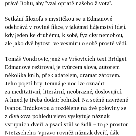
právě Bohu, aby "vzal opratě našeho života".
Setkání filozofa s mystičkou se u Edmanové
odehrává v rovině fikce, v jakémsi hájemství idejí,
kdy jeden ke druhému, k sobě, fyzicky nemohou,
ale jako dvě bytosti ve vesmíru o sobě prostě vědí.
Tomáš Vondrovic, jenž ve Vršovicích text Bridget
Edmanové režíroval, je tvůrcem slova, autorem
několika knih, překladatelem, dramatizátorem.
Jeho pojetí hry Temná je noc lze označit
za meditativní, literární, neobrazné, doslovující.
A hned je třeba dodat: bohužel. Na scéně navržené
Ivanou Brádkovou a rozdělené na dvě poloviny se
z divákova pohledu vlevo vyskytuje náznak
vstupních dveří a psací stůl se židlí − to je prostor
Nietzscheho. Vpravo rovněž náznak dveří, dále