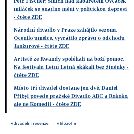
Petr Fischer: Smích nad kabaretem Ovčáček
miláček se snadno mění v politickou depresi
- čtěte ZDE
Národní divadlo v Praze zahájilo sezonu.
Ocenilo umělce, vyvrátilo zprávu o odchodu
Janžurové
- čtěte ZDE
Artisté ze Rwandy spoléhali na boží pomoc.
Na festivalu Letní Letná skákali bez žíněnky
-
čtěte ZDE
Místo tří divadel dostane jen dvě. Daniel
Přibyl povede pražské Divadlo ABC a Rokoko,
ale ne Komedii
- čtěte ZDE
#divadelní recenze
#filozofie