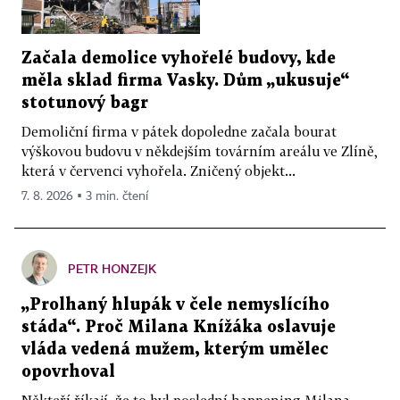
Začala demolice vyhořelé budovy, kde
měla sklad firma Vasky. Dům „ukusuje“
stotunový bagr
Demoliční firma v pátek dopoledne začala bourat
výškovou budovu v někdejším továrním areálu ve Zlíně,
která v červenci vyhořela. Zničený objekt...
7. 8. 2026 ▪ 3 min. čtení
PETR HONZEJK
„Prolhaný hlupák v čele nemyslícího
stáda“. Proč Milana Knížáka oslavuje
vláda vedená mužem, kterým umělec
opovrhoval
Někteří říkají, že to byl poslední happening Milana