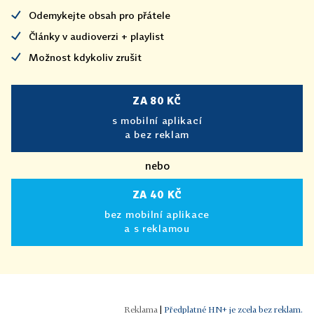
Odemykejte obsah pro přátele
Články v audioverzi + playlist
Možnost kdykoliv zrušit
ZA 80 KČ
s mobilní aplikací
a bez reklam
nebo
ZA 40 KČ
bez mobilní aplikace
a s reklamou
|
Předplatné HN+ je zcela bez reklam.