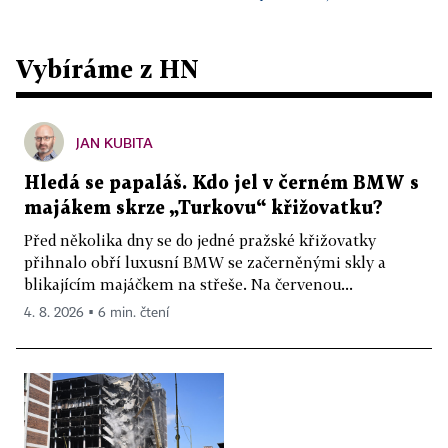
Vybíráme z HN
JAN KUBITA
Hledá se papaláš. Kdo jel v černém BMW s
majákem skrze „Turkovu“ křižovatku?
Před několika dny se do jedné pražské křižovatky
přihnalo obří luxusní BMW se začerněnými skly a
blikajícím majáčkem na střeše. Na červenou...
4. 8. 2026 ▪ 6 min. čtení