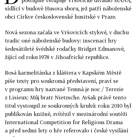
postupně vstupuje Vršovické divadlo MANA,
sídlící v budově Husova sboru, jež patří náboženské
obci Církve československé husitské v Praze.
Nová sezona začala ve Vršovicích stylově, v duchu
tradic oné náboženské budovy: inscenací hry
šedesátileté švédské rodačky Bridget Edmanové,
žijící od roku 1978 v Jihoafrické republice.
Bosá karmelitánka z kláštera v Kapském Městě
píše texty pro soukromá představení, praví se
v programu hry nazvané Temná je noc / Terezie
z Lisieux: Můj bratr Nietzsche. Avšak právě tento
titul vystoupil ze soukromých kruhů: roku 2010 byl
publikován knižně, zvítězil v mezinárodní soutěži
International Competition for Religious Drama
a před sedmi lety o hře referovalo i české vysílání