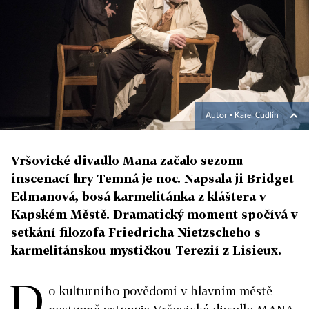
Autor ▪
Karel Cudlín
Vršovické divadlo Mana začalo sezonu
inscenací hry Temná je noc. Napsala ji Bridget
Edmanová, bosá karmelitánka z kláštera v
Kapském Městě. Dramatický moment spočívá v
setkání filozofa Friedricha Nietzscheho s
karmelitánskou mystičkou Terezií z Lisieux.
D
o kulturního povědomí v hlavním městě