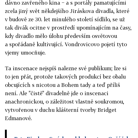
dávno zavřeného kina − a s portály pamatujícími
zcela jiný svět někdejšího Jiráskova divadla, které
v budově ze 30. let minulého století sídlilo, se už
tak divák ocitne v prostředí upomínajícím na časy,
kdy divadlo mělo úlohu především osvětovou
a spořádaně kultivující. Vondrovicovo pojetí tyto
vjemy umocňuje.
Ta inscenace nejspíš nalezne své publikum; lze si
to jen přát, protože takových produkcí bez obalu
obcujících s nicotou a Bohem tady a teď příliš
není. Ale "čistě" divadelně jde o inscenaci
anachronickou, o záležitost vlastně soukromou,
vytvořenou v duchu klášterní tvorby Bridget
Edmanové.