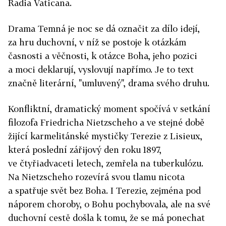
Radia Vaticana.
Drama Temná je noc se dá označit za dílo idejí,
za hru duchovní, v níž se postoje k otázkám
časnosti a věčnosti, k otázce Boha, jeho pozici
a moci deklarují, vyslovují napřímo. Je to text
značně literární, "umluvený", drama svého druhu.
Konfliktní, dramatický moment spočívá v setkání
filozofa Friedricha Nietzscheho a ve stejné době
žijící karmelitánské mystičky Terezie z Lisieux,
která poslední zářijový den roku 1897,
ve čtyřiadvaceti letech, zemřela na tuberkulózu.
Na Nietzscheho rozevírá svou tlamu nicota
a spatřuje svět bez Boha. I Terezie, zejména pod
náporem choroby, o Bohu pochybovala, ale na své
duchovní cestě došla k tomu, že se má ponechat