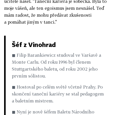
učitele našel. "Taneční kariéra je sobecká. Byla to
moje vášeň, ale ten egoismus jsem nesnášel. Teď
mám radost, že mohu předávat zkušenosti
a pomáhat jiným v tanci."
Šéf z Vinohrad
◼ Filip Barankiewicz studoval ve Varšavě a
Monte Carlu. Od roku 1996 byl členem
Stuttgartského baletu, od roku 2002 jeho
prvním sólistou.
◼ Hostoval po celém světě včetně Prahy. Po
skončení taneční kariéry se stal pedagogem
a baletním mistrem.
◼ Nyní je nově šéfem Baletu Národního