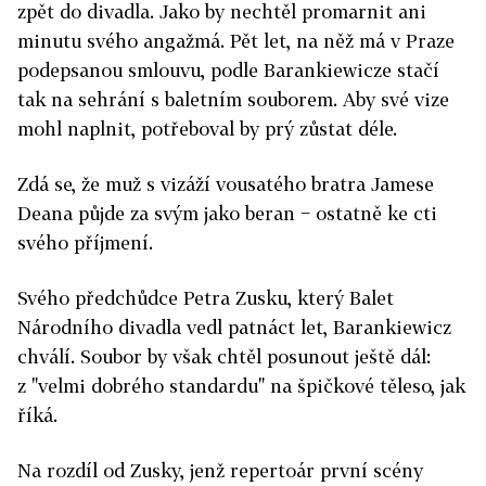
zpět do divadla. Jako by nechtěl promarnit ani
minutu svého angažmá. Pět let, na něž má v Praze
podepsanou smlouvu, podle Barankiewicze stačí
tak na sehrání s baletním souborem. Aby své vize
mohl naplnit, potřeboval by prý zůstat déle.
Zdá se, že muž s vizáží vousatého bratra Jamese
Deana půjde za svým jako beran − ostatně ke cti
svého příjmení.
Svého předchůdce Petra Zusku, který Balet
Národního divadla vedl patnáct let, Barankiewicz
chválí. Soubor by však chtěl posunout ještě dál:
z "velmi dobrého standardu" na špičkové těleso, jak
říká.
Na rozdíl od Zusky, jenž repertoár první scény