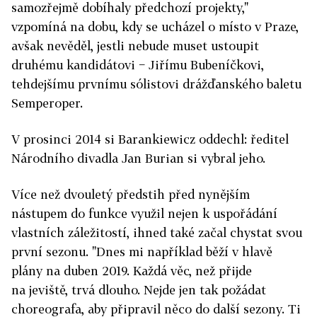
samozřejmě dobíhaly předchozí projekty,"
vzpomíná na dobu, kdy se ucházel o místo v Praze,
avšak nevěděl, jestli nebude muset ustoupit
druhému kandidátovi − Jiřímu Bubeníčkovi,
tehdejšímu prvnímu sólistovi drážďanského baletu
Semperoper.
V prosinci 2014 si Barankiewicz oddechl: ředitel
Národního divadla Jan Burian si vybral jeho.
Více než dvouletý předstih před nynějším
nástupem do funkce využil nejen k uspořádání
vlastních záležitostí, ihned také začal chystat svou
první sezonu. "Dnes mi například běží v hlavě
plány na duben 2019. Každá věc, než přijde
na jeviště, trvá dlouho. Nejde jen tak požádat
choreografa, aby připravil něco do další sezony. Ti