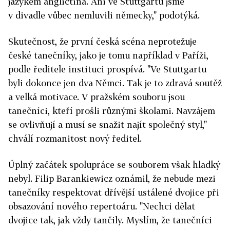
jazykem angličtina. Ani ve Stuttgartu jsme
v divadle vůbec nemluvili německy," podotýká.
Skutečnost, že první česká scéna neprotežuje
české tanečníky, jako je tomu například v Paříži,
podle ředitele instituci prospívá. "Ve Stuttgartu
byli dokonce jen dva Němci. Tak je to zdravá soutěž
a velká motivace. V pražském souboru jsou
tanečníci, kteří prošli různými školami. Navzájem
se ovlivňují a musí se snažit najít společný styl,"
chválí rozmanitost nový ředitel.
Úplný začátek spolupráce se souborem však hladký
nebyl. Filip Barankiewicz oznámil, že nebude mezi
tanečníky respektovat dřívější ustálené dvojice při
obsazování nového repertoáru. "Nechci dělat
dvojice tak, jak vždy tančily. Myslím, že tanečníci