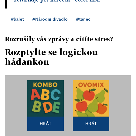
#balet
#Národní divadlo
#tanec
Rozrušily vás zprávy a cítíte stres?
Rozptylte se logickou
hádankou
HRÁT
HRÁT