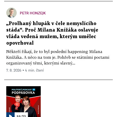
PETR HONZEJK
„Prolhaný hlupák v čele nemyslícího
stáda“. Proč Milana Knížáka oslavuje
vláda vedená mužem, kterým umělec
opovrhoval
Někteří říkají, že to byl poslední happening Milana
Knížáka. A něco na tom je. Pohřeb se státními poctami
organizovaný těmi, kterými slavný...
7. 8. 2026 ▪ 4 min. čtení
55:23