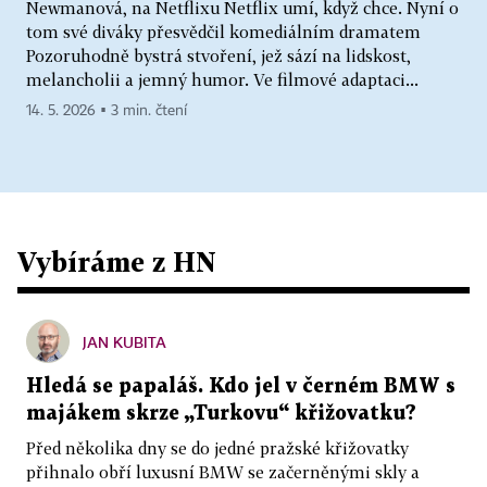
Newmanová, na Netflixu Netflix umí, když chce. Nyní o
tom své diváky přesvědčil komediálním dramatem
Pozoruhodně bystrá stvoření, jež sází na lidskost,
melancholii a jemný humor. Ve filmové adaptaci...
14. 5. 2026 ▪ 3 min. čtení
Vybíráme z HN
JAN KUBITA
Hledá se papaláš. Kdo jel v černém BMW s
majákem skrze „Turkovu“ křižovatku?
Před několika dny se do jedné pražské křižovatky
přihnalo obří luxusní BMW se začerněnými skly a