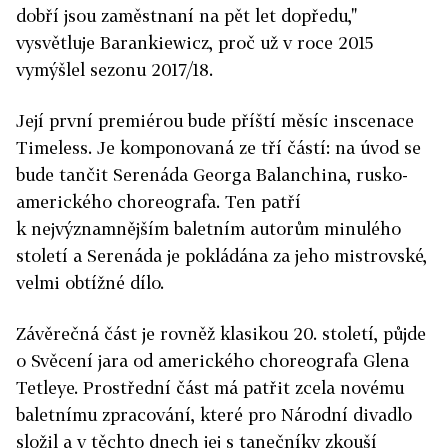
dobří jsou zaměstnaní na pět let dopředu,"
vysvětluje Barankiewicz, proč už v roce 2015
vymýšlel sezonu 2017/18.
Její první premiérou bude příští měsíc inscenace
Timeless. Je komponovaná ze tří částí: na úvod se
bude tančit Serenáda Georga Balanchina, rusko-
amerického choreografa. Ten patří
k nejvýznamnějším baletním autorům minulého
století a Serenáda je pokládána za jeho mistrovské,
velmi obtížné dílo.
Závěrečná část je rovněž klasikou 20. století, půjde
o Svěcení jara od amerického choreografa Glena
Tetleye. Prostřední část má patřit zcela novému
baletnímu zpracování, které pro Národní divadlo
složil a v těchto dnech jej s tanečníky zkouší