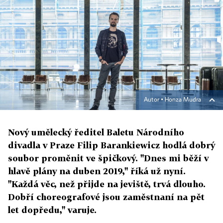
Autor ▪
Honza Mudra
Nový umělecký ředitel Baletu Národního
divadla v Praze Filip Barankiewicz hodlá dobrý
soubor proměnit ve špičkový. "Dnes mi běží v
hlavě plány na duben 2019," říká už nyní.
"Každá věc, než přijde na jeviště, trvá dlouho.
Dobří choreografové jsou zaměstnaní na pět
let dopředu," varuje.