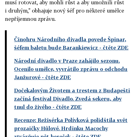
musí rotovat, aby mohli růst a aby umožnili růst
i druhým," obhajuje nový šéf pro některé umělce
nepříjemnou zprávu.
Činohru Národního divadla povede Špinar,
šéfem baletu bude Barankiewicz
- čtěte ZDE
Národní divadlo v Praze zahájilo sezonu.
Ocenilo umělce, vyvrátilo zprávu o odchodu
Janžurové
- čtěte ZDE
Dočekalovým Životem a trestem z Budapešti
začíná festival Divadlo. Zvedá sekeru, aby
tnul do živého
- čtěte ZDE
Recenze: Režisérka Polívková polidštila svět
prozaičky Hůlové. Hrdinku Macochy
ztvárňuje pět hereček
- čtěte ZDE