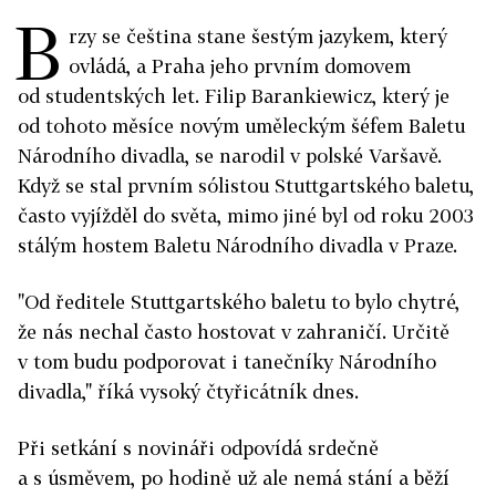
B
rzy se čeština stane šestým jazykem, který
ovládá, a Praha jeho prvním domovem
od studentských let. Filip Barankiewicz, který je
od tohoto měsíce novým uměleckým šéfem Baletu
Národního divadla, se narodil v polské Varšavě.
Když se stal prvním sólistou Stuttgartského baletu,
často vyjížděl do světa, mimo jiné byl od roku 2003
stálým hostem Baletu Národního divadla v Praze.
"Od ředitele Stuttgartského baletu to bylo chytré,
že nás nechal často hostovat v zahraničí. Určitě
v tom budu podporovat i tanečníky Národního
divadla," říká vysoký čtyřicátník dnes.
Při setkání s novináři odpovídá srdečně
a s úsměvem, po hodině už ale nemá stání a běží