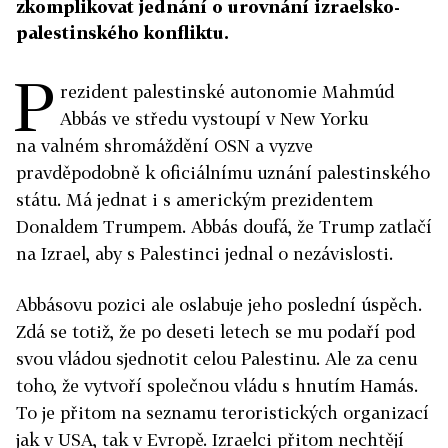
zkomplikovat jednání o urovnání izraelsko-
palestinského konfliktu.
P
rezident palestinské autonomie Mahmúd
Abbás ve středu vystoupí v New Yorku
na valném shromáždění OSN a vyzve
pravděpodobně k oficiálnímu uznání palestinského
státu. Má jednat i s americkým prezidentem
Donaldem Trumpem. Abbás doufá, že Trump zatlačí
na Izrael, aby s Palestinci jednal o nezávislosti.
Abbásovu pozici ale oslabuje jeho poslední úspěch.
Zdá se totiž, že po deseti letech se mu podaří pod
svou vládou sjednotit celou Palestinu. Ale za cenu
toho, že vytvoří společnou vládu s hnutím Hamás.
To je přitom na seznamu teroristických organizací
jak v USA, tak v Evropě. Izraelci přitom nechtějí