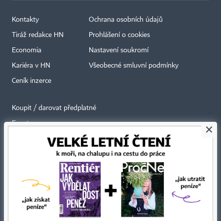
Kontakty
Ochrana osobních údajů
Tiráž redakce HN
Prohlášení o cookies
Economia
Nastavení soukromí
Kariéra v HN
Všeobecné smluvní podmínky
Ceník inzerce
Koupit / darovat předplatné
Eventy
×
Newslettery
RSS kanály
Autorská práva vykonává vydavatel. Bez písemného svolení vydavatele je
zakázáno jakékoli užití částí nebo celku díla, zejména rozmnožování a šíření
jakýmkoli způsobem, mechanickým nebo elektronickým, v českém nebo
jiném jazyce. Bez souhlasu vydavatele je zakázáno též rozmnožování