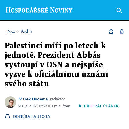
HN.cz
›
Archiv
Palestinci míří po letech k
jednotě. Prezident Abbás
vystoupí v OSN a nejspíše
vyzve k oficiálnímu uznání
svého státu
Marek Hudema
redaktor
PŘEHRÁT ČLÁNEK
20. 9. 2017 07:52 ▪ 3 min. čtení
ODEBÍRAT AUTORA