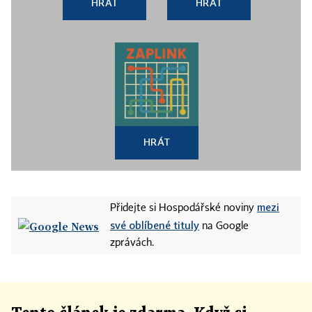
HRÁT
HRÁT
HRÁT
mezi
Přidejte si Hospodářské noviny
své oblíbené tituly
na Google
zprávách.