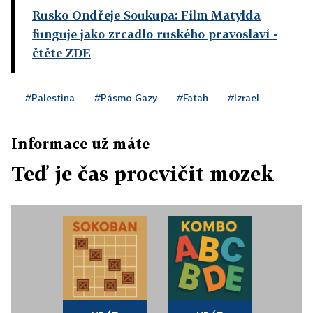
Rusko Ondřeje Soukupa: Film Matylda
funguje jako zrcadlo ruského pravoslaví
-
čtěte ZDE
#Palestina
#Pásmo Gazy
#Fatah
#Izrael
Informace už máte
Teď je čas procvičit mozek