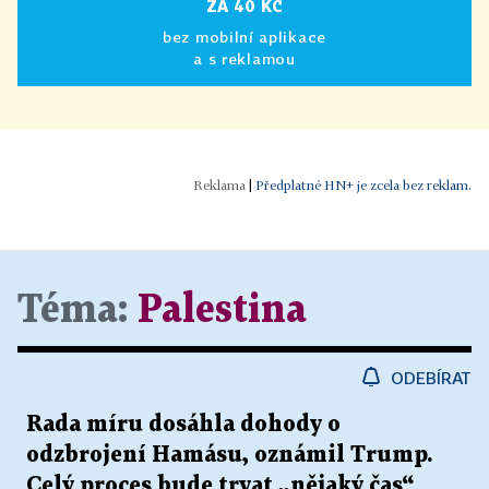
ZA 40 KČ
bez mobilní aplikace
a s reklamou
|
Předplatné HN+ je zcela bez reklam.
Téma:
Palestina
ODEBÍRAT
Rada míru dosáhla dohody o
odzbrojení Hamásu, oznámil Trump.
Celý proces bude trvat „nějaký čas“