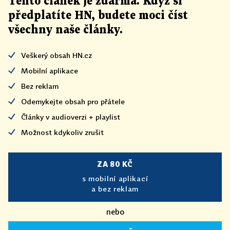
Tento článek
je
zdarma. Když si
předplatíte HN, budete moci číst
všechny naše články
.
Veškerý obsah HN.cz
Mobilní aplikace
Bez reklam
Odemykejte obsah pro přátele
Články v audioverzi + playlist
Možnost kdykoliv zrušit
ZA 80 KČ
s mobilní aplikací
a bez reklam
nebo