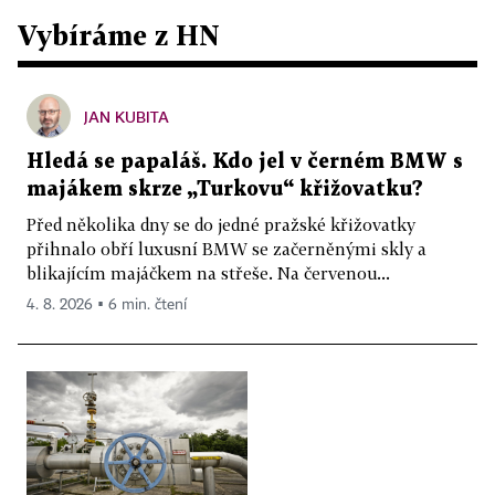
Vybíráme z HN
JAN KUBITA
Hledá se papaláš. Kdo jel v černém BMW s
majákem skrze „Turkovu“ křižovatku?
Před několika dny se do jedné pražské křižovatky
přihnalo obří luxusní BMW se začerněnými skly a
blikajícím majáčkem na střeše. Na červenou...
4. 8. 2026 ▪ 6 min. čtení