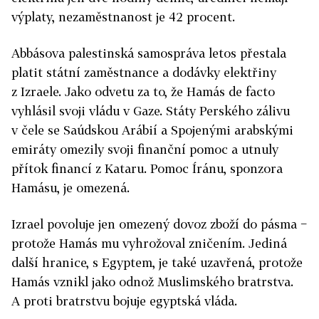
výplaty, nezaměstnanost je 42 procent.
Abbásova palestinská samospráva letos přestala
platit státní zaměstnance a dodávky elektřiny
z Izraele. Jako odvetu za to, že Hamás de facto
vyhlásil svoji vládu v Gaze. Státy Perského zálivu
v čele se Saúdskou Arábií a Spojenými arabskými
emiráty omezily svoji finanční pomoc a utnuly
přítok financí z Kataru. Pomoc Íránu, sponzora
Hamásu, je omezená.
Izrael povoluje jen omezený dovoz zboží do pásma −
protože Hamás mu vyhrožoval zničením. Jediná
další hranice, s Egyptem, je také uzavřená, protože
Hamás vznikl jako odnož Muslimského bratrstva.
A proti bratrstvu bojuje egyptská vláda.