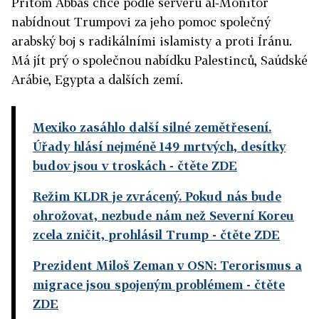
Přitom Abbás chce podle serveru al-Monitor
nabídnout Trumpovi za jeho pomoc společný
arabský boj s radikálními islamisty a proti Íránu.
Má jít prý o společnou nabídku Palestinců, Saúdské
Arábie, Egypta a dalších zemí.
Mexiko zasáhlo další silné zemětřesení.
Úřady hlásí nejméně 149 mrtvých, desítky
budov jsou v troskách
- čtěte ZDE
Režim KLDR je zvrácený. Pokud nás bude
ohrožovat, nezbude nám než Severní Koreu
zcela zničit, prohlásil Trump
- čtěte ZDE
Prezident Miloš Zeman v OSN: Terorismus a
migrace jsou spojeným problémem
- čtěte
ZDE