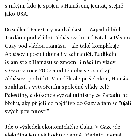
s nikým, kdo je spojen s Hamásem, jednat, stejně
jako USA.
Rozdělení Palestiny na dvě části − Západní břeh
Jordánu pod vládou Abbásova hnutí Fatah a Pásmo
Gazy pod vládou Hamásu − ale také komplikuje
Abbásovu pozici doma i v zahraničí. Radikální
islamisté z Hamásu se zmocnili násilím vlády
v Gaze v roce 2007 a od té doby se odmítají
Abbásovi podřídit. V neděli ale přišel zlom, Hamás
souhlasil s vytvořením společné vlády celé
Palestiny, a dokonce vyzval ministry ze Západního
břehu, aby přijeli co nejdříve do Gazy a tam se "ujali
svých povinností".
Jde o výsledek ekonomického tlaku. V Gaze jde
elektřina jen dvě hodiny denně, úředníci nemají