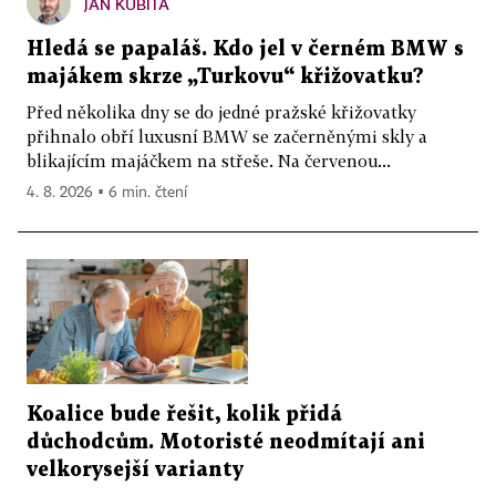
JAN KUBITA
Hledá se papaláš. Kdo jel v černém BMW s
majákem skrze „Turkovu“ křižovatku?
Před několika dny se do jedné pražské křižovatky
přihnalo obří luxusní BMW se začerněnými skly a
blikajícím majáčkem na střeše. Na červenou...
4. 8. 2026 ▪ 6 min. čtení
Koalice bude řešit, kolik přidá
důchodcům. Motoristé neodmítají ani
velkorysejší varianty