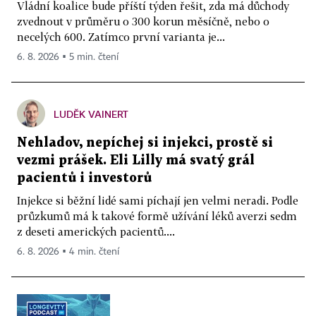
Vládní koalice bude příští týden řešit, zda má důchody
zvednout v průměru o 300 korun měsíčně, nebo o
necelých 600. Zatímco první varianta je...
6. 8. 2026 ▪ 5 min. čtení
LUDĚK VAINERT
Nehladov, nepíchej si injekci, prostě si
vezmi prášek. Eli Lilly má svatý grál
pacientů i investorů
Injekce si běžní lidé sami píchají jen velmi neradi. Podle
průzkumů má k takové formě užívání léků averzi sedm
z deseti amerických pacientů....
6. 8. 2026 ▪ 4 min. čtení