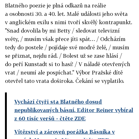
Blatného poezie je plná odkazů na reálie
a osobnosti 30. a 40. let. Malé události jeho světa
v anglickém exilu s nimi tvoří skvělý kontrapunkt.
"Snad dovolila by mi Betty / sledovat televizní
světy, / musím však přece jíti spát… / Odcházím
tedy do postele / pojídaje své modré želé, / musím
se přiznat, nejdu rád. / Bolest už se zase hlásí /
do peří Kunstadt si to hasí! / V náladě otevřených
vrat / neumí ale pospíchat." Výbor Pražské dítě
otevřel tato vrata doširoka. Čekání se vyplatilo.
Vychází čtyři sta Blatného dosud
nepublikovaných básní. Editor Reiner vybíral
z 60 tisíc veršů
- čtěte ZDE
Vítězství a zároveň porážka Básníka v