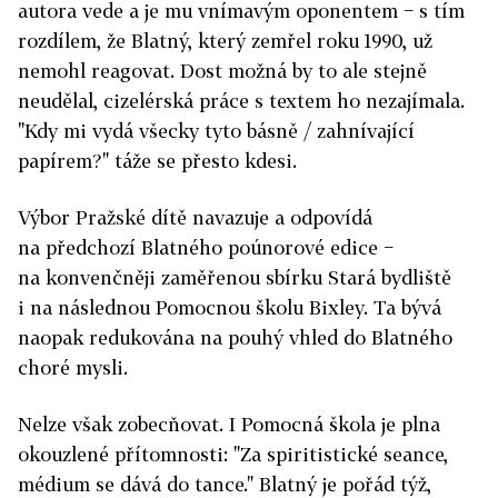
autora vede a je mu vnímavým oponentem − s tím
rozdílem, že Blatný, který zemřel roku 1990, už
nemohl reagovat. Dost možná by to ale stejně
neudělal, cizelérská práce s textem ho nezajímala.
"Kdy mi vydá všecky tyto básně / zahnívající
papírem?" táže se přesto kdesi.
Výbor Pražské dítě navazuje a odpovídá
na předchozí Blatného poúnorové edice −
na konvenčněji zaměřenou sbírku Stará bydliště
i na následnou Pomocnou školu Bixley. Ta bývá
naopak redukována na pouhý vhled do Blatného
choré mysli.
Nelze však zobecňovat. I Pomocná škola je plna
okouzlené přítomnosti: "Za spiritistické seance,
médium se dává do tance." Blatný je pořád týž,