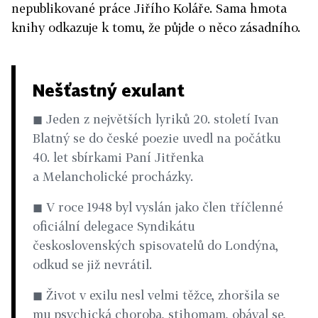
nepublikované práce Jiřího Koláře. Sama hmota
knihy odkazuje k tomu, že půjde o něco zásadního.
Nešťastný exulant
◼ Jeden z největších lyriků 20. století Ivan
Blatný se do české poezie uvedl na počátku
40. let sbírkami Paní Jitřenka
a Melancholické procházky.
◼ V roce 1948 byl vyslán jako člen tříčlenné
oficiální delegace Syndikátu
československých spisovatelů do Londýna,
odkud se již nevrátil.
◼ Život v exilu nesl velmi těžce, zhoršila se
mu psychická choroba, stihomam, obával se,