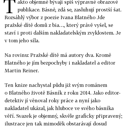
T
akto objemné bývají spíš výpravné obrazové
publikace. Básně, zdá se, zasluhují prostší šat.
Rozsáhlý výbor z poezie Ivana Blatného Jde
pražské dítě domů z bia…, který právě vyšel, se
staví i proti dalším nakladatelským zvyklostem. Je
v tom jeho síla.
Na rovinu: Pražské dítě má autory dva. Kromě
Blatného je jím bezpochyby i nakladatel a editor
Martin Reiner.
Ten knize nachystal půdu již svým románem
o Blatného životě Básník z roku 2014. Jako editor-
detektiv jí věnoval roky práce a nyní jako
nakladatel ukázal, jak hluboce ve svého básníka
věří. Svazek je objemný, skvěle graficky připravený;
ilustrace jen tak mimoděk obstarávají dosud