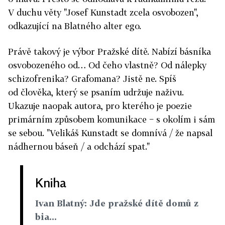
V duchu věty "Josef Kunstadt zcela osvobozen",
odkazující na Blatného alter ego.
Právě takový je výbor Pražské dítě. Nabízí básníka
osvobozeného od… Od čeho vlastně? Od nálepky
schizofrenika? Grafomana? Jistě ne. Spíš
od člověka, který se psaním udržuje naživu.
Ukazuje naopak autora, pro kterého je poezie
primárním způsobem komunikace − s okolím i sám
se sebou. "Velikáš Kunstadt se domnívá / že napsal
nádhernou báseň / a odchází spat."
Kniha
Ivan Blatný: Jde pražské dítě domů z
bia...