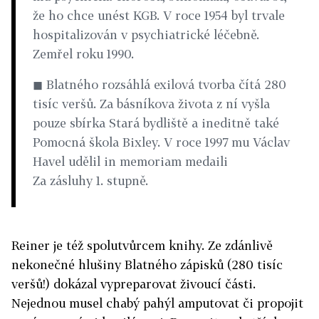
že ho chce unést KGB. V roce 1954 byl trvale
hospitalizován v psychiatrické léčebně.
Zemřel roku 1990.
◼ Blatného rozsáhlá exilová tvorba čítá 280
tisíc veršů. Za básníkova života z ní vyšla
pouze sbírka Stará bydliště a ineditně také
Pomocná škola Bixley. V roce 1997 mu Václav
Havel udělil in memoriam medaili
Za zásluhy 1. stupně.
Reiner je též spolutvůrcem knihy. Ze zdánlivě
nekonečné hlušiny Blatného zápisků (280 tisíc
veršů!) dokázal vypreparovat živoucí části.
Nejednou musel chabý pahýl amputovat či propojit