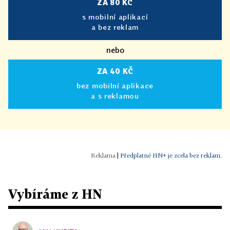
ZA 80 KČ
s mobilní aplikací
a bez reklam
nebo
ZA 40 KČ
bez mobilní aplikace
a s reklamou
|
Předplatné HN+ je zcela bez reklam.
Vybíráme z HN