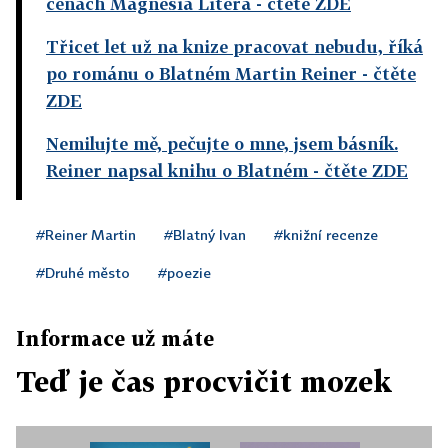
cenách Magnesia Litera
- čtěte ZDE
Třicet let už na knize pracovat nebudu, říká
po románu o Blatném Martin Reiner
- čtěte
ZDE
Nemilujte mě, pečujte o mne, jsem básník.
Reiner napsal knihu o Blatném
- čtěte ZDE
#Reiner Martin
#Blatný Ivan
#knižní recenze
#Druhé město
#poezie
Informace už máte
Teď je čas procvičit mozek