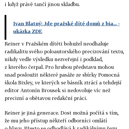
i když právě tančí jinou skladbu.
Ivan Blatný: Jde pražské dítě domů z bia...
-
ukázka ZDE
Reiner v Pražském dítěti bohužel neodhaluje
radikalitu svého poloautorského precizování textu,
nikdy vedle výsledku nezveřejní i podklad,
z kterého čerpal. Pro hrubou představu mohou
snad posloužit některé pasáže ze sbírky Pomocná
škola Bixley, ve kterých se básník ztrácí a tehdejší
editor Antonín Brousek si nedovoluje víc než
precizní a obětavou redakční práci.
Reiner je jiná generace. Dost možná počítá s tím,
že mu jeho přístup někteří odborníci omlátí
o hlavu. Přesto se odhodlává k radikálnímu řezu.