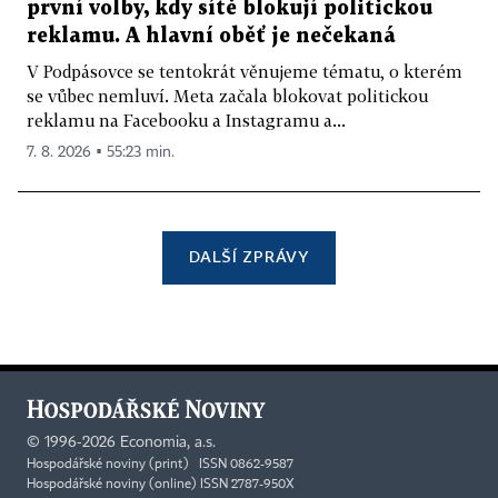
první volby, kdy sítě blokují politickou
reklamu. A hlavní oběť je nečekaná
V Podpásovce se tentokrát věnujeme tématu, o kterém
se vůbec nemluví. Meta začala blokovat politickou
reklamu na Facebooku a Instagramu a...
7. 8. 2026 ▪ 55:23 min.
DALŠÍ ZPRÁVY
©
1996-2026
Economia, a.s.
Hospodářské noviny (print) ISSN 0862-9587
Hospodářské noviny (online) ISSN 2787-950X