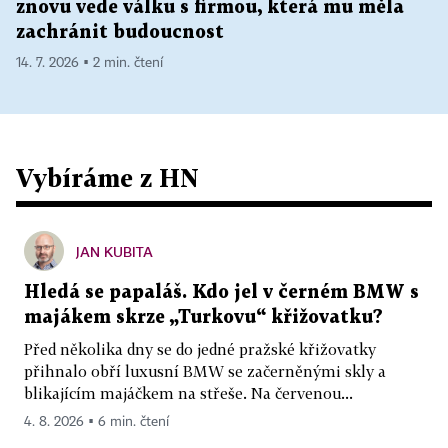
znovu vede válku s firmou, která mu měla
zachránit budoucnost
14. 7. 2026 ▪ 2 min. čtení
Vybíráme z HN
JAN KUBITA
Hledá se papaláš. Kdo jel v černém BMW s
majákem skrze „Turkovu“ křižovatku?
Před několika dny se do jedné pražské křižovatky
přihnalo obří luxusní BMW se začerněnými skly a
blikajícím majáčkem na střeše. Na červenou...
4. 8. 2026 ▪ 6 min. čtení