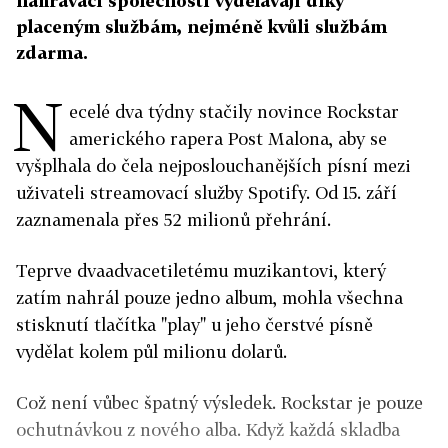
nahrávací společnosti vydělávají díky
placeným službám, nejméně kvůli službám
zdarma.
N
ecelé dva týdny stačily novince Rockstar
amerického rapera Post Malona, aby se
vyšplhala do čela nejposlouchanějších písní mezi
uživateli streamovací služby Spotify. Od 15. září
zaznamenala přes 52 milionů přehrání.
Teprve dvaadvacetiletému muzikantovi, který
zatím nahrál pouze jedno album, mohla všechna
stisknutí tlačítka "play" u jeho čerstvé písně
vydělat kolem půl milionu dolarů.
Což není vůbec špatný výsledek. Rockstar je pouze
ochutnávkou z nového alba. Když každá skladba