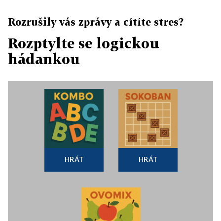
Rozrušily vás zprávy a cítíte stres?
Rozptylte se logickou
hádankou
HRÁT
HRÁT