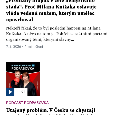
„Prolhaný hlupák v čele nemyslícího
stáda“. Proč Milana Knížáka oslavuje
vláda vedená mužem, kterým umělec
opovrhoval
Někteří říkají, že to byl poslední happening Milana
Knížáka. A něco na tom je. Pohřeb se státními poctami
organizovaný těmi, kterými slavný...
7. 8. 2026 ▪ 4 min. čtení
55:23
PODCAST PODPÁSOVKA
Utajený problém. V Česku se chystají