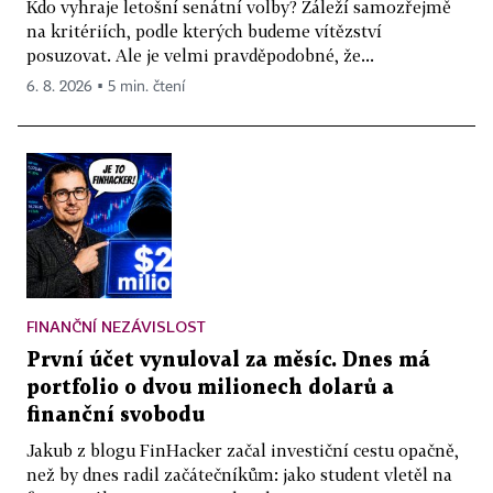
Kdo vyhraje letošní senátní volby? Záleží samozřejmě
na kritériích, podle kterých budeme vítězství
posuzovat. Ale je velmi pravděpodobné, že...
6. 8. 2026 ▪ 5 min. čtení
FINANČNÍ NEZÁVISLOST
První účet vynuloval za měsíc. Dnes má
portfolio o dvou milionech dolarů a
finanční svobodu
Jakub z blogu FinHacker začal investiční cestu opačně,
než by dnes radil začátečníkům: jako student vletěl na