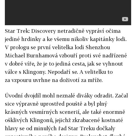
Star Trek: Discovery netradičně vypráví očima
jediné hrdinky a ke všemu nikoliv kapitánky lodi.
V prologu se první velitelka lodi Shenzhou
Michael Burnhamová vzbouří proti své nadřízené
v dobré víře, že je to jediná cesta, jak se vyhnout
válce s Klingony. Nepodaří se. A velitelku to
za vzpouru uvrhne na doživotí za mříže.
Úvodní dvojdíl mohl neznalé diváky odradit. Začal
sice výpravně uprostřed pouště a byl plný
krásných vesmírných scenerií, ale také enormně
ošklivých Klingonů, jejichž zkrabacené kostnaté
hlavy se od minulých řad Star Treku dočkaly