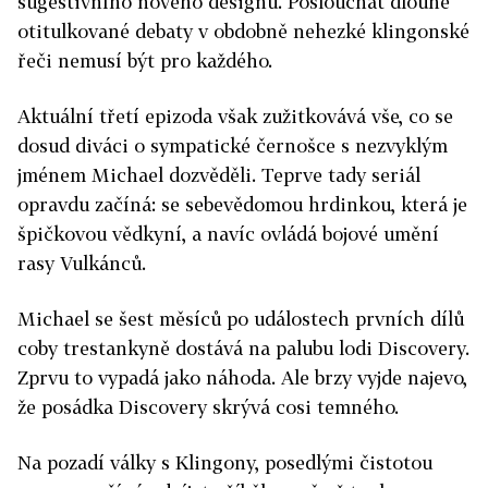
sugestivního nového designu. Poslouchat dlouhé
otitulkované debaty v obdobně nehezké klingonské
řeči nemusí být pro každého.
Aktuální třetí epizoda však zužitkovává vše, co se
dosud diváci o sympatické černošce s nezvyklým
jménem Michael dozvěděli. Teprve tady seriál
opravdu začíná: se sebevědomou hrdinkou, která je
špičkovou vědkyní, a navíc ovládá bojové umění
rasy Vulkánců.
Michael se šest měsíců po událostech prvních dílů
coby trestankyně dostává na palubu lodi Discovery.
Zprvu to vypadá jako náhoda. Ale brzy vyjde najevo,
že posádka Discovery skrývá cosi temného.
Na pozadí války s Klingony, posedlými čistotou