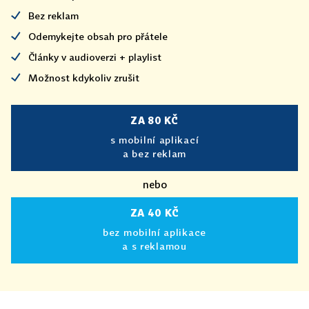
Bez reklam
Odemykejte obsah pro přátele
Články v audioverzi + playlist
Možnost kdykoliv zrušit
ZA 80 KČ
s mobilní aplikací
a bez reklam
nebo
ZA 40 KČ
bez mobilní aplikace
a s reklamou