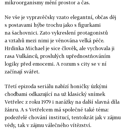
mikroorganismy mění prostor a čas.
Ne vše je vypravěčsky vzato elegantní, občas děj
s postavami hýbe trochu jako s figurkami
na šachovnici. Zato vykreslení protagonistů
a vztahů mezi nimi je věnována velká péče.
Hrdinka Michael je sice člověk, ale vychovala ji
rasa Vulkánců, proslulých upřednostňováním
logiky před emocemi. A rozum s city se v ní
začínají svářet.
Třetí epizoda seriálu nabízí honičky úzkými
chodbami odkazující na už klasický snímek
Vetřelec z roku 1979 i narážky na další slavná díla
žánru. A s Vetřelcem má společné také téma:
podezřelé chování institucí, tentokrát jak v zájmu
vědy, tak v zájmu válečného vítězství.