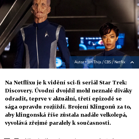
Autor ▪
Jan Thijs / CBS / Netflix
Na Netflixu je k vidění sci-fi seriál Star Trek:
Discovery. Úvodní dvojdíl mohl neznalé diváky
odradit, teprve v aktuální, třetí epizodě se
sága opravdu rozjíždí. Brojení Klingonů za to,
aby klingonská říše zůstala nadále velkolepá,
vyvolává zřejmé paralely k současnosti.