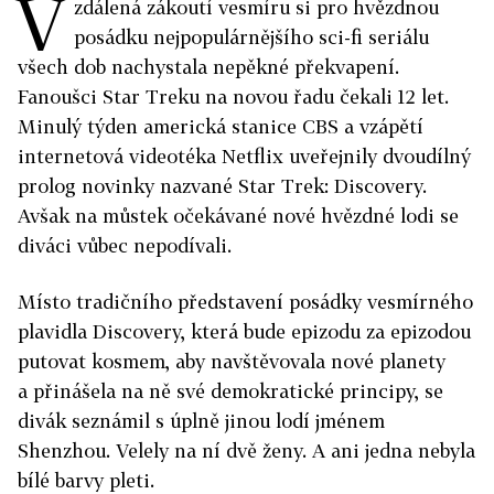
V
zdálená zákoutí vesmíru si pro hvězdnou
posádku nejpopulárnějšího sci-fi seriálu
všech dob nachystala nepěkné překvapení.
Fanoušci Star Treku na novou řadu čekali 12 let.
Minulý týden americká stanice CBS a vzápětí
internetová videotéka Netflix uveřejnily dvoudílný
prolog novinky nazvané Star Trek: Discovery.
Avšak na můstek očekávané nové hvězdné lodi se
diváci vůbec nepodívali.
Místo tradičního představení posádky vesmírného
plavidla Discovery, která bude epizodu za epizodou
putovat kosmem, aby navštěvovala nové planety
a přinášela na ně své demokratické principy, se
divák seznámil s úplně jinou lodí jménem
Shenzhou. Velely na ní dvě ženy. A ani jedna nebyla
bílé barvy pleti.