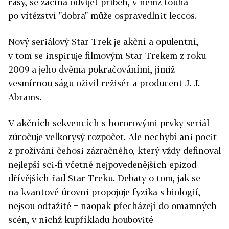
rasy, se začíná odvíjet příběh, v němž touha
po vítězství "dobra" může ospravedlnit leccos.
Nový seriálový Star Trek je akční a opulentní,
v tom se inspiruje filmovým Star Trekem z roku
2009 a jeho dvěma pokračováními, jimiž
vesmírnou ságu oživil režisér a producent J. J.
Abrams.
V akčních sekvencích s hororovými prvky seriál
zúročuje velkorysý rozpočet. Ale nechybí ani pocit
z prožívání čehosi zázračného, který vždy definoval
nejlepší sci-fi včetně nejpovedenějších epizod
dřívějších řad Star Treku. Debaty o tom, jak se
na kvantové úrovni propojuje fyzika s biologií,
nejsou odtažité − naopak přecházejí do omamných
scén, v nichž kupříkladu houbovité