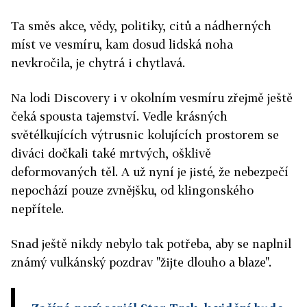
Ta směs akce, vědy, politiky, citů a nádherných
míst ve vesmíru, kam dosud lidská noha
nevkročila, je chytrá i chytlavá.
Na lodi Discovery i v okolním vesmíru zřejmě ještě
čeká spousta tajemství. Vedle krásných
světélkujících výtrusnic kolujících prostorem se
diváci dočkali také mrtvých, ošklivě
deformovaných těl. A už nyní je jisté, že nebezpečí
nepochází pouze zvnějšku, od klingonského
nepřítele.
Snad ještě nikdy nebylo tak potřeba, aby se naplnil
známý vulkánský pozdrav "žijte dlouho a blaze".