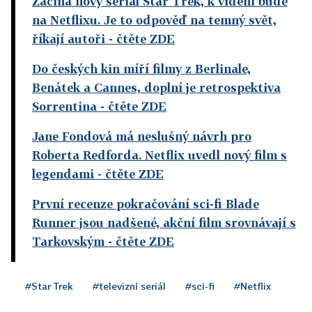
Začíná nový seriál Star Trek, k vidění bude
na Netflixu. Je to odpověď na temný svět,
říkají autoři
- čtěte ZDE
Do českých kin míří filmy z Berlinale,
Benátek a Cannes, doplní je retrospektiva
Sorrentina
- čtěte ZDE
Jane Fondová má neslušný návrh pro
Roberta Redforda. Netflix uvedl nový film s
legendami
- čtěte ZDE
První recenze pokračování sci-fi Blade
Runner jsou nadšené, akční film srovnávají s
Tarkovským
- čtěte ZDE
#Star Trek
#televizní seriál
#sci-fi
#Netflix