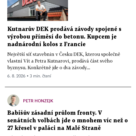
Kutnarův DEK prodává závody spojené s
výrobou příměsí do betonu. Kupcem je
nadnárodní kolos z Francie
Největší síť stavebnin v Česku DEK, kterou společně
vlastní Vít a Petra Kutnarovi, prodává část svého
byznysu. Konkrétně jde o dva závody...
6. 8. 2026 ▪ 3 min. čtení
PETR HONZEJK
Babišův zásadní průlom fronty. V
senátních volbách jde o mnohem víc než o
27 křesel v paláci na Malé Straně