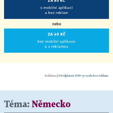
ZA 80 KČ
s mobilní aplikací
a bez reklam
nebo
ZA 40 KČ
bez mobilní aplikace
a s reklamou
|
Předplatné HN+ je zcela bez reklam.
Téma:
Německo