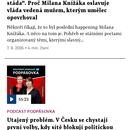
stáda“. Proč Milana Knížáka oslavuje
vláda vedená mužem, kterým umělec
opovrhoval
Někteří říkají, že to byl poslední happening Milana
Knížáka. A něco na tom je. Pohřeb se státními poctami
organizovaný těmi, kterými slavný...
7. 8. 2026 ▪ 4 min. čtení
55:23
PODCAST PODPÁSOVKA
Utajený problém. V Česku se chystají
první volby, kdy sítě blokují politickou