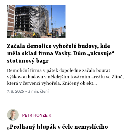
Začala demolice vyhořelé budovy, kde
měla sklad firma Vasky. Dům „ukusuje“
stotunový bagr
Demoliční firma v pátek dopoledne začala bourat
výškovou budovu v někdejším továrním areálu ve Zlíně,
která v červenci vyhořela. Zničený objekt...
7. 8. 2026 ▪ 3 min. čtení
PETR HONZEJK
„Prolhaný hlupák v čele nemyslícího