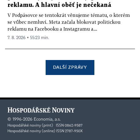
reklamu. A hlavní oběť je nečekaná
V Podpásovce se tentokrát věnujeme tématu, o kterém
se vůbec nemluví. Meta začala blokovat politickou
reklamu na Facebooku a Instagramu a...
7. 8. 2026 ▪ 55:23 min.
DALŠÍ ZPRÁVY
©
1996-2026
Economia, a.s.
Hospodářské noviny (print) ISSN 0862-9587
Hospodářské noviny (online) ISSN 2787-950X