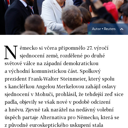
Autor ▪
Reuters
N
ěmecko si včera připomnělo 27. výročí
sjednocení země, rozdělené po druhé
světové válce na západní demokratickou
a východní komunistickou část. Spolkový
prezident Frank-Walter Steinmeier, který spolu
s kancléřkou Angelou Merkelovou zahájil oslavy
sjednocení v Mohuči, prohlásil, že tehdejší zeď sice
padla, objevily se však nové v podobě odcizení
a hněvu. Zjevně tak narážel na nedávný volební
úspěch partaje Alternativa pro Německo, která se
z původně euroskeptického uskupení stala