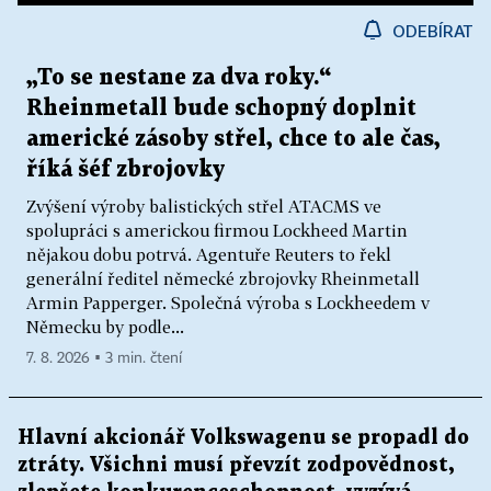
ODEBÍRAT
„To se nestane za dva roky.“
Rheinmetall bude schopný doplnit
americké zásoby střel, chce to ale čas,
říká šéf zbrojovky
Zvýšení výroby balistických střel ATACMS ve
spolupráci s americkou firmou Lockheed Martin
nějakou dobu potrvá. Agentuře Reuters to řekl
generální ředitel německé zbrojovky Rheinmetall
Armin Papperger. Společná výroba s Lockheedem v
Německu by podle...
7. 8. 2026 ▪ 3 min. čtení
Hlavní akcionář Volkswagenu se propadl do
ztráty. Všichni musí převzít zodpovědnost,