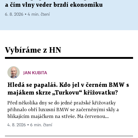
a čím vlny veder brzdí ekonomiku
6. 8. 2026 ▪ 4 min. čtení
Vybíráme z HN
JAN KUBITA
Hledá se papaláš. Kdo jel v černém BMW s
majákem skrze „Turkovu“ křižovatku?
Před několika dny se do jedné pražské křižovatky
přihnalo obří luxusní BMW se začerněnými skly a
blikajícím majáčkem na střeše. Na červenou...
4. 8. 2026 ▪ 6 min. čtení