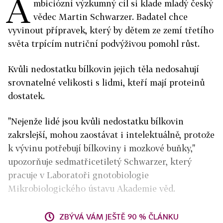
A
mbiciózní výzkumný cíl si klade mladý český
vědec Martin Schwarzer. Badatel chce
vyvinout přípravek, který by dětem ze zemí třetího
světa trpícím nutriční podvýživou pomohl růst.
Kvůli nedostatku bílkovin jejich těla nedosahují
srovnatelné velikosti s lidmi, kteří mají proteinů
dostatek.
"Nejenže lidé jsou kvůli nedostatku bílkovin
zakrslejší, mohou zaostávat i intelektuálně, protože
k vývinu potřebují bílkoviny i mozkové buňky,"
upozorňuje sedmatřicetiletý Schwarzer, který
pracuje v Laboratoři gnotobiologie
Mikrobiologického ústavu Akademie věd.
ZBÝVÁ VÁM JEŠTĚ 90 % ČLÁNKU