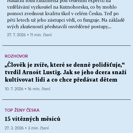
Nadační fond Eduzměna pod vedením expertů na
vzdělávání vyzkoušel na Kutnohorsku, co by mohlo
pomoci zvednout kvalitu škol v celém Česku. Teď po
pěti letech už jeho zástupci vědí, co funguje. Na základě
svých zkušeností představili osvědčené postupy...
27. 7. 2026 ▪ 11 min. čtení
ROZHOVOR
„Člověk je zvíře, které se denně polidšťuje,“
tvrdil Arnošt Lustig. Jak se jeho dcera snaží
kultivovat lidi a co chce předávat dětem
10. 7. 2026 ▪ 16 min. čtení
TOP ŽENY ČESKA
15 vítězných měsíců
27. 3. 2026 ▪ 3 min. čtení