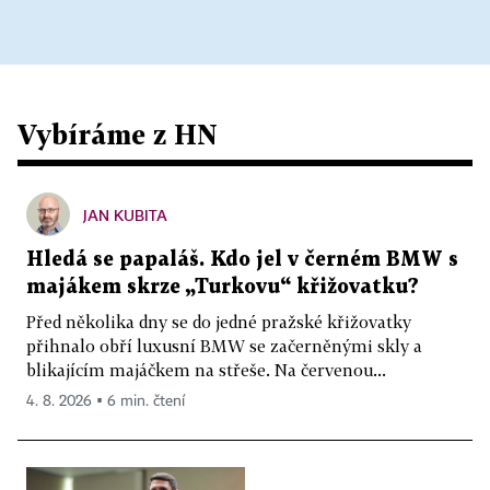
Vybíráme z HN
JAN KUBITA
Hledá se papaláš. Kdo jel v černém BMW s
majákem skrze „Turkovu“ křižovatku?
Před několika dny se do jedné pražské křižovatky
přihnalo obří luxusní BMW se začerněnými skly a
blikajícím majáčkem na střeše. Na červenou...
4. 8. 2026 ▪ 6 min. čtení