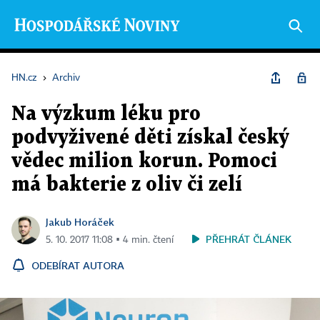
HN.cz
›
Archiv
Na výzkum léku pro
podvyživené děti získal český
vědec milion korun. Pomoci
má bakterie z oliv či zelí
Jakub Horáček
PŘEHRÁT ČLÁNEK
5. 10. 2017 11:08 ▪ 4 min. čtení
ODEBÍRAT AUTORA