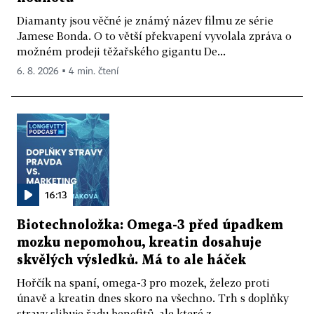
Diamanty jsou věčné je známý název filmu ze série
Jamese Bonda. O to větší překvapení vyvolala zpráva o
možném prodeji těžařského gigantu De...
6. 8. 2026 ▪ 4 min. čtení
16:13
Biotechnoložka: Omega-3 před úpadkem
mozku nepomohou, kreatin dosahuje
skvělých výsledků. Má to ale háček
Hořčík na spaní, omega-3 pro mozek, železo proti
únavě a kreatin dnes skoro na všechno. Trh s doplňky
stravy slibuje řadu benefitů, ale které z...