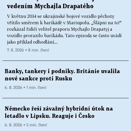
vedením Mychajla Drapatého
V květnu 2014 se ukrajinské bojové vozidlo pěchoty
vřítilo směrem k barikádě v Mariupolu. „Šlápni na to!“
rozkázal řidiči velitel praporu Mychajlo Drapatyj a
vozidlo prorazilo barikádu. Tato epizoda se často uvádí
jako příklad odhodlání...
7. 8. 2026 ▪ 8 min. čtení
Banky, tankery i podniky. Británie uvalila
nové sankce proti Rusku
6. 8. 2026 ▪ 1 min. čtení
Německo řeší závažný hybridní útok na
letadlo v Lipsku. Reaguje i Česko
6. 8. 2026 ▪ 5 min. čtení