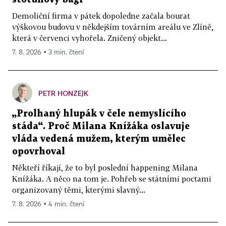
Demoliční firma v pátek dopoledne začala bourat
výškovou budovu v někdejším továrním areálu ve Zlíně,
která v červenci vyhořela. Zničený objekt...
7. 8. 2026 ▪ 3 min. čtení
PETR HONZEJK
„Prolhaný hlupák v čele nemyslícího
stáda“. Proč Milana Knížáka oslavuje
vláda vedená mužem, kterým umělec
opovrhoval
Někteří říkají, že to byl poslední happening Milana
Knížáka. A něco na tom je. Pohřeb se státními poctami
organizovaný těmi, kterými slavný...
7. 8. 2026 ▪ 4 min. čtení