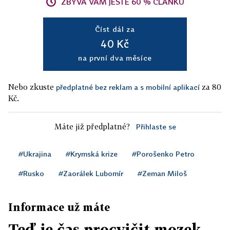
ZBÝVÁ VÁM JEŠTĚ 60 % ČLÁNKU
Číst dál za
40 Kč
na první dva měsíce
Nebo zkuste
za 80
předplatné bez reklam a s mobilní aplikací
Kč.
Máte již předplatné?
Přihlaste se
#Ukrajina
#Krymská krize
#Porošenko Petro
#Rusko
#Zaorálek Lubomír
#Zeman Miloš
Informace už máte
Teď je čas procvičit mozek