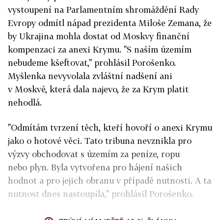
vystoupení na Parlamentním shromáždění Rady
Evropy odmítl nápad prezidenta Miloše Zemana, že
by Ukrajina mohla dostat od Moskvy finanční
kompenzaci za anexi Krymu. "S naším územím
nebudeme kšeftovat," prohlásil Porošenko.
Myšlenka nevyvolala zvláštní nadšení ani
v Moskvě, která dala najevo, že za Krym platit
nehodlá.
"Odmítám tvrzení těch, kteří hovoří o anexi Krymu
jako o hotové věci. Tato tribuna nevznikla pro
výzvy obchodovat s územím za peníze, ropu
nebo plyn. Byla vytvořena pro hájení našich
hodnot a pro jejich obranu v případě nutnosti. A ta
nutnost dnes nastoupila," prohlásil Porošenko.