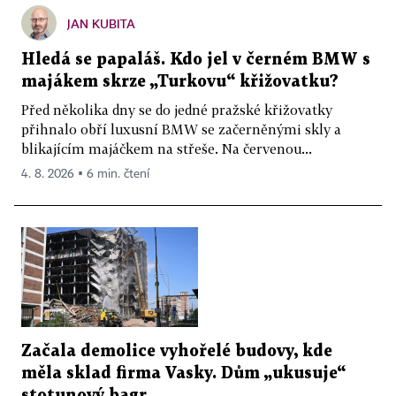
JAN KUBITA
Hledá se papaláš. Kdo jel v černém BMW s
majákem skrze „Turkovu“ křižovatku?
Před několika dny se do jedné pražské křižovatky
přihnalo obří luxusní BMW se začerněnými skly a
blikajícím majáčkem na střeše. Na červenou...
4. 8. 2026 ▪ 6 min. čtení
Začala demolice vyhořelé budovy, kde
měla sklad firma Vasky. Dům „ukusuje“
stotunový bagr