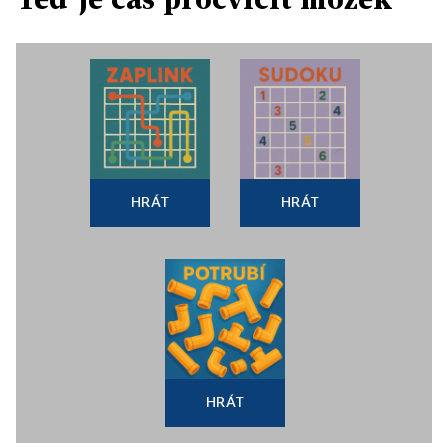
HRÁT
HRÁT
HRÁT