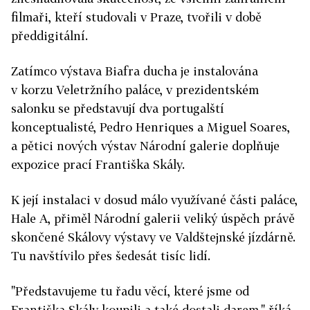
filmaři, kteří studovali v Praze, tvořili v době
předdigitální.
Zatímco výstava Biafra ducha je instalována
v korzu Veletržního paláce, v prezidentském
salonku se představují dva portugalští
konceptualisté, Pedro Henriques a Miguel Soares,
a pětici nových výstav Národní galerie doplňuje
expozice prací Františka Skály.
K její instalaci v dosud málo využívané části paláce,
Hale A, přiměl Národní galerii veliký úspěch právě
skončené Skálovy výstavy ve Valdštejnské jízdárně.
Tu navštívilo přes šedesát tisíc lidí.
"Představujeme tu řadu věcí, které jsme od
Františka Skály koupili a také dostali darem," říká