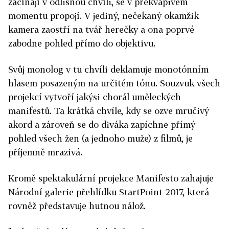
začínají v odlišnou chvíli, se v překvapivém
momentu propojí. V jediný, nečekaný okamžik
kamera zaostří na tvář herečky a ona poprvé
zabodne pohled přímo do objektivu.
Svůj monolog v tu chvíli deklamuje monotónním
hlasem posazeným na určitém tónu. Souzvuk všech
projekcí vytvoří jakýsi chorál uměleckých
manifestů. Ta krátká chvíle, kdy se ozve mručivý
akord a zároveň se do diváka zapíchne přímý
pohled všech žen (a jednoho muže) z filmů, je
příjemně mrazivá.
Kromě spektakulární projekce Manifesto zahajuje
Národní galerie přehlídku StartPoint 2017, která
rovněž představuje hutnou nálož.