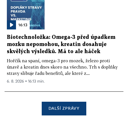
16:13
Biotechnoložka: Omega-3 před úpadkem
mozku nepomohou, kreatin dosahuje
skvělých výsledků. Má to ale háček
Hořčík na spaní, omega-3 pro mozek, železo proti
únavě a kreatin dnes skoro na všechno. Trh s doplňky
stravy slibuje řadu benefitů, ale které z...
6. 8. 2026 ▪ 16:13 min.
DALŠÍ ZPRÁVY