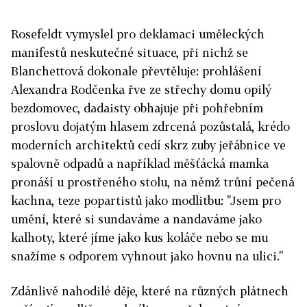
Rosefeldt vymyslel pro deklamaci uměleckých
manifestů neskutečné situace, při nichž se
Blanchettová dokonale převtěluje: prohlášení
Alexandra Rodčenka řve ze střechy domu opilý
bezdomovec, dadaisty obhajuje při pohřebním
proslovu dojatým hlasem zdrcená pozůstalá, krédo
moderních architektů cedí skrz zuby jeřábnice ve
spalovně odpadů a například měšťácká mamka
pronáší u prostřeného stolu, na němž trůní pečená
kachna, teze popartistů jako modlitbu: "Jsem pro
umění, které si sundaváme a nandaváme jako
kalhoty, které jíme jako kus koláče nebo se mu
snažíme s odporem vyhnout jako hovnu na ulici."
Zdánlivě nahodilé děje, které na různých plátnech