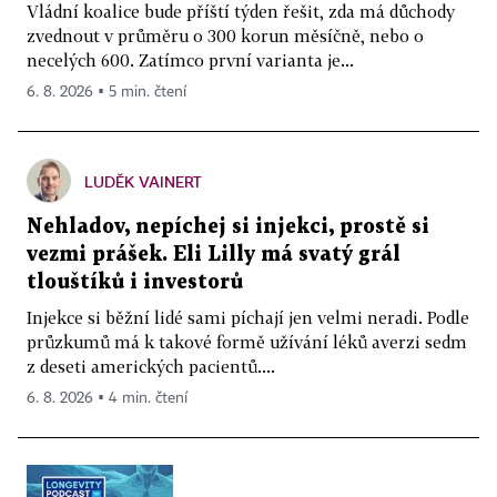
Vládní koalice bude příští týden řešit, zda má důchody
zvednout v průměru o 300 korun měsíčně, nebo o
necelých 600. Zatímco první varianta je...
6. 8. 2026 ▪ 5 min. čtení
LUDĚK VAINERT
Nehladov, nepíchej si injekci, prostě si
vezmi prášek. Eli Lilly má svatý grál
tlouštíků i investorů
Injekce si běžní lidé sami píchají jen velmi neradi. Podle
průzkumů má k takové formě užívání léků averzi sedm
z deseti amerických pacientů....
6. 8. 2026 ▪ 4 min. čtení