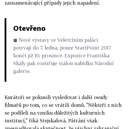
zaznamenávající případy jejich napadení.
Otevřeno
◼ Nové výstavy ve Veletržním paláci
potrvají do 7. ledna, pouze StartPoint 2017
končí již 10. prosince. Expozice Františka
Skály pak rozšiřuje stálou nabídku Národní
galerie.
Kurátoři se pokusili vysledovat i další osudy
filmařů po tom, co se vrátili domů. "Někteří z nich
se podíleli na vzniku důležitých kulturních
institucí," říká Stejskalová. Pátrání však
znesnadňovala skutečnost, že všichni zahraniční