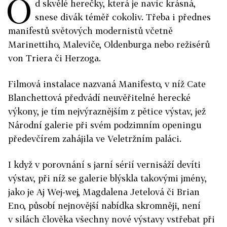
O
d skvělé herečky, která je navíc krásná,
snese divák téměř cokoliv. Třeba i přednes
manifestů světových modernistů včetně
Marinettiho, Maleviče, Oldenburga nebo režisérů
von Triera či Herzoga.
Filmová instalace nazvaná Manifesto, v níž Cate
Blanchettová předvádí neuvěřitelné herecké
výkony, je tím nejvýraznějším z pětice výstav, jež
Národní galerie při svém podzimním openingu
předevčírem zahájila ve Veletržním paláci.
I když v porovnání s jarní sérií vernisáží devíti
výstav, při níž se galerie blýskla takovými jmény,
jako je Aj Wej-wej, Magdalena Jetelová či Brian
Eno, působí nejnovější nabídka skromněji, není
v silách člověka všechny nové výstavy vstřebat při