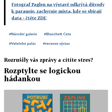
Fotograf Paglen na výstavě odkrývá důvody
k paranoie, zachycuje místa, kde se sbírají
data
- čtěte ZDE
#Národní galerie
#Blanchett Cate
#Veletržní palác
#recenze výstav
Rozrušily vás zprávy a cítíte stres?
Rozptylte se logickou
hádankou