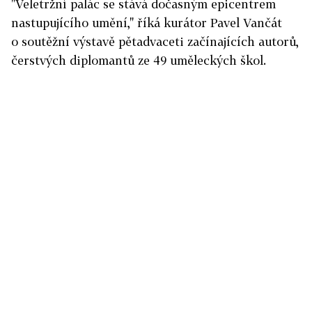
"Veletržní palác se stává dočasným epicentrem
nastupujícího umění," říká kurátor Pavel Vančát
o soutěžní výstavě pětadvaceti začínajících autorů,
čerstvých diplomantů ze 49 uměleckých škol.