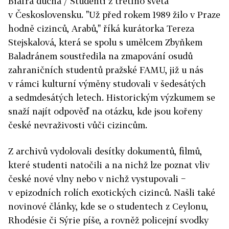
Biafra ducha / Studenti z třetího světa
v Československu. "Už před rokem 1989 žilo v Praze
hodně cizinců, Arabů," říká kurátorka Tereza
Stejskalová, která se spolu s umělcem Zbyňkem
Baladránem soustředila na zmapování osudů
zahraničních studentů pražské FAMU, již u nás
v rámci kulturní výměny studovali v šedesátých
a sedmdesátých letech. Historickým výzkumem se
snaží najít odpověď na otázku, kde jsou kořeny
české nevraživosti vůči cizincům.
Z archivů vydolovali desítky dokumentů, filmů,
které studenti natočili a na nichž lze poznat vliv
české nové vlny nebo v nichž vystupovali −
v epizodních rolích exotických cizinců. Našli také
novinové články, kde se o studentech z Ceylonu,
Rhodésie či Sýrie píše, a rovněž policejní svodky