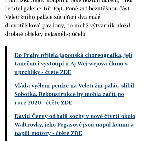
ředitel galerie Jiří Fajt. Poněkud bezútěšnou část
Veletržního paláce zútulňují dva malé
dřevotřískové pavilony, do nichž výtvarník uložil
drobné objekty nejasného účelu.
Do Prahy přijela japonská choreografka, její
tanečníci vystoupí u Aj Wej-wejova člunu s
uprchlíky
- čtěte ZDE
Vláda vyčlení peníze na Veletržní palác, slíbil
Sobotka. Rekonstrukce by mohla začít po
roce 2020
- čtěte ZDE
David Černý odhalil sochy v nové čtvrti okolo
Waltrovky, jeho Pegasové jsou napůl koňmi a
napůl motory
- čtěte ZDE